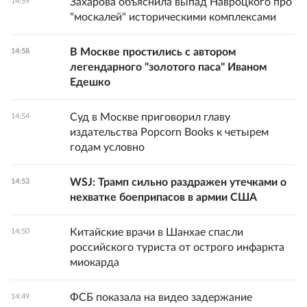
Захарова объяснила выпад Навроцкого про
14:59
"москалей" историческими комплексами
В Москве простились с автором
14:58
легендарного "золотого паса" Иваном
Едешко
Суд в Москве приговорил главу
14:54
издательства Popcorn Books к четырем
годам условно
WSJ: Трамп сильно раздражен утечками о
14:53
нехватке боеприпасов в армии США
Китайские врачи в Шанхае спасли
14:50
российского туриста от острого инфаркта
миокарда
ФСБ показала на видео задержание
14:49