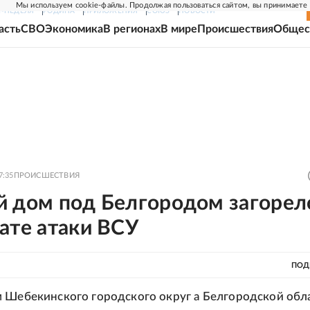
Мы используем cookie-файлы. Продолжая пользоваться сайтом, вы принимаете
Г-НЕДЕЛЯ
РОДИНА
ПРИЛОЖЕНИЯ
СОЮЗ
НОВОСТИ
асть
СВО
Экономика
В регионах
В мире
Происшествия
Общес
7:35
ПРОИСШЕСТВИЯ
й дом под Белгородом загорелс
ате атаки ВСУ
ПОД
 Шебекинского городского округ а Белгородской обл