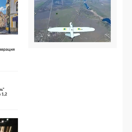
аврация
нь"
 1,2