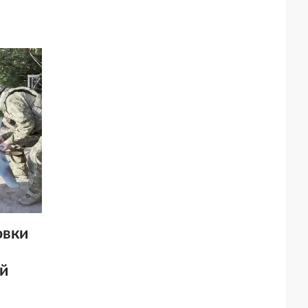
овки
й