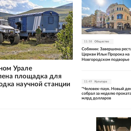
11:58
Общество
Собянин: Завершена рест
Церкви Ильи Пророка на
Новгородском подворье
ном Урале
лена площадка для
11:49
Культура
одка научной станции
"Человек-паук. Новый де
собрал за неделю проката
млрд долларов