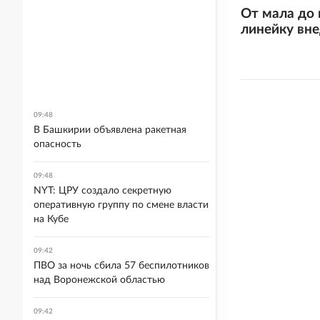
От мала до 
линейку вн
09:48
В Башкирии объявлена ракетная
опасность
09:48
NYT: ЦРУ создало секретную
оперативную группу по смене власти
на Кубе
09:42
ПВО за ночь сбила 57 беспилотников
над Воронежской областью
09:42