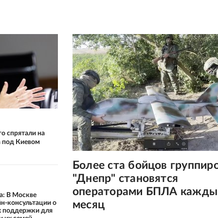
го спрятали на
а под Киевом
Более ста бойцов группир
"Днепр" становятся
операторами БПЛА кажды
а: В Москве
месяц
н-консультации о
х поддержки для