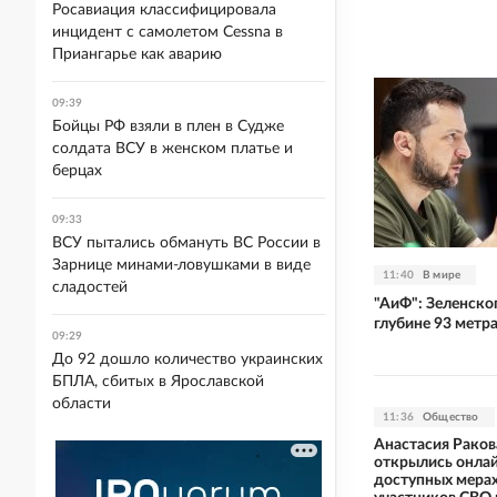
Росавиация классифицировала
инцидент с самолетом Cessna в
Приангарье как аварию
09:39
Бойцы РФ взяли в плен в Судже
солдата ВСУ в женском платье и
берцах
09:33
ВСУ пытались обмануть ВС России в
Зарнице минами-ловушками в виде
11:40
В мире
сладостей
"АиФ": Зеленско
глубине 93 метр
09:29
До 92 дошло количество украинских
БПЛА, сбитых в Ярославской
области
11:36
Общество
Анастасия Раков
открылись онлай
доступных мера