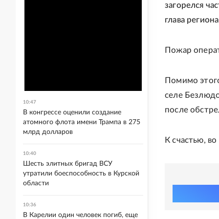
загорелся ча
глава региона
Пожар опера
Помимо этого
селе Безлюдов
10:47
после обстрел
В конгрессе оценили создание
атомного флота имени Трампа в 275
млрд долларов
К счастью, во
10:40
Шесть элитных бригад ВСУ
утратили боеспособность в Курской
области
10:36
В Карелии один человек погиб, еще