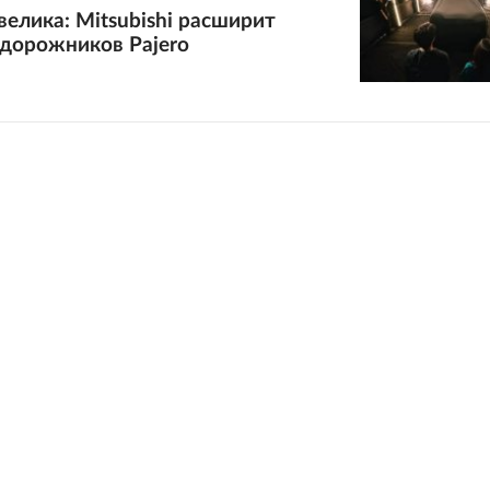
велика: Mitsubishi расширит
едорожников Pajero