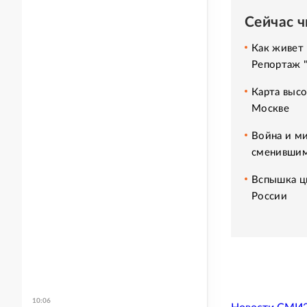
Сейчас 
Как живет 
Репортаж 
Карта высо
Москве
Война и ми
сменившим
Вспышка ци
России
10:06