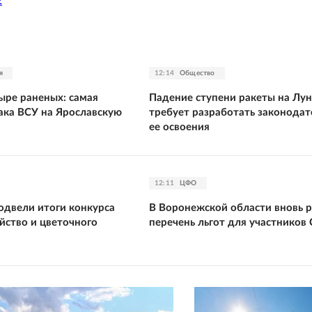
2
я
12:14
Общество
ыре раненых: самая
Падение ступени ракеты на Лун
ака ВСУ на Ярославскую
требует разработать законодат
ее освоения
12:11
ЦФО
одвели итоги конкурса
В Воронежской области вновь 
йство и цветочного
перечень льгот для участников