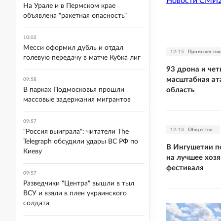
Новости СМИ
На Урале и в Пермском крае
объявлена "ракетная опасность"
10:02
Месси оформил дубль и отдал
12:15
Происшестви
голевую передачу в матче Кубка лиг
93 дрона и чет
масштабная ат
09:58
область
В парках Подмосковья прошли
массовые задержания мигрантов
09:57
12:13
Общество
"Россия выиграла": читатели The
Telegraph обсудили удары ВС РФ по
В Ингушетии п
Киеву
на лучшее хозя
фестиваля
09:57
Разведчики "Центра" вышли в тыл
ВСУ и взяли в плен украинского
солдата