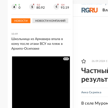
опасаются рисковать
СВЕЖИЙ НОМЕР
Р
0
-0.2
-0.4
0
80.92
93.19
Вл
10:54
В Москве 18 театров планируют
НОВОСТИ
НОВОСТИ КОМПАНИЙ
открыть новый сезон в августе
10:49
Школьница из Армавира впала в
кому после атаки ВСУ на пляж в
Архипо-Осиповке
26.09.2024 1
Частны
результ
Анна Скрипка
В селе Муром