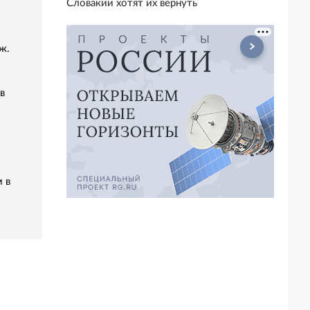
Словакии хотят их вернуть
ж.
в
 в