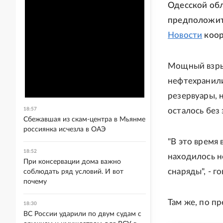
Одесской обл
предположит
Новости
коор
Мощный взрыв
нефтехранили
резервуары, 
18:57
осталось без
Сбежавшая из скам-центра в Мьянме
россиянка исчезла в ОАЭ
"В это время
18:52
находилось н
При консервации дома важно
снаряды", - г
соблюдать ряд условий. И вот
почему
Там же, по п
18:30
ВС России ударили по двум судам с