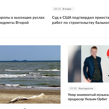
20:15
В мире
Европы в высохших руслах
Суд в США подтвердил приост
редметы Второй
работ по строительству бальног
19:50
Кинократия
Умер знаменитый музыка
продюсер Уильям Орбит