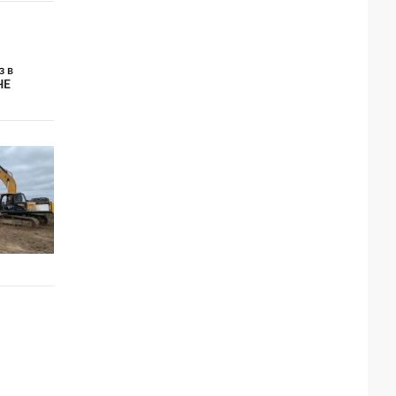
з в
ЧЕ