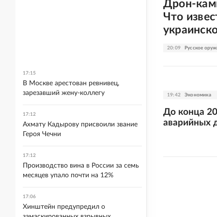
Дрон-кам
Что извес
украинско
20:09
Русское оруж
17:15
В Москве арестован ревнивец,
зарезавший жену-коллегу
19:42
Экономика
До конца 20
17:12
аварийных 
Ахмату Кадырову присвоили звание
Героя Чечни
17:12
Производство вина в России за семь
месяцев упало почти на 12%
17:06
Хинштейн предупредил о
замаскированных взрывных