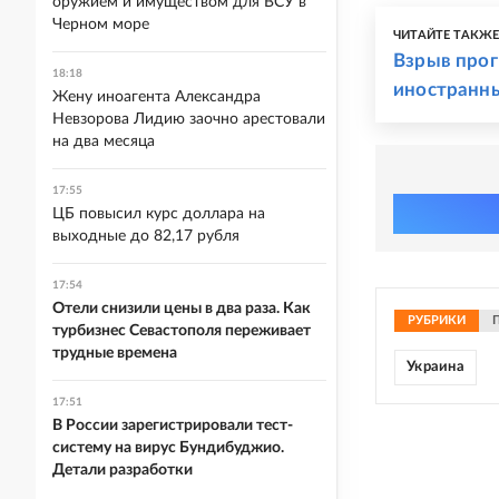
оружием и имуществом для ВСУ в
Черном море
ЧИТАЙТЕ ТАКЖ
Взрыв прог
18:18
иностранн
Жену иноагента Александра
Невзорова Лидию заочно арестовали
на два месяца
17:55
ЦБ повысил курс доллара на
выходные до 82,17 рубля
17:54
Отели снизили цены в два раза. Как
РУБРИКИ
турбизнес Севастополя переживает
трудные времена
Украина
17:51
В России зарегистрировали тест-
систему на вирус Бундибуджио.
Детали разработки