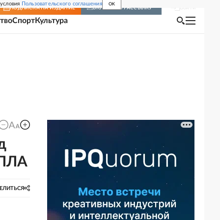
 условия
Пользовательского соглашения
OK
Войти
ПОДПИСКА
НА ИЗДАНИЕ
ВКЛЮЧИТЬ РАССЫЛКУ
тво
Спорт
Культура
д
БПЛА
ЕЛИТЬСЯ