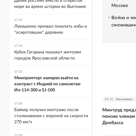
Двоих россиян унесло в открытое
Москве
море во время шторма во Вьетнаме
Война и ми
17:47
сменившим
Лукашенко призвал покупать избы в
"осиротевших" деревнях
17:34
Кубок Гагарина покажут жителям
городов Ярославской области
17:32
Минпромторг намерен выйти на
контракт с Индией по самолетам
Ил-114-300 и SJ-100
21:42
Экономика
17:26
Минтруд предл
Байкер получил контузию после
столкновения с вороной на скорости
пенсии членам
270 км/ч
Донбасса
17:26