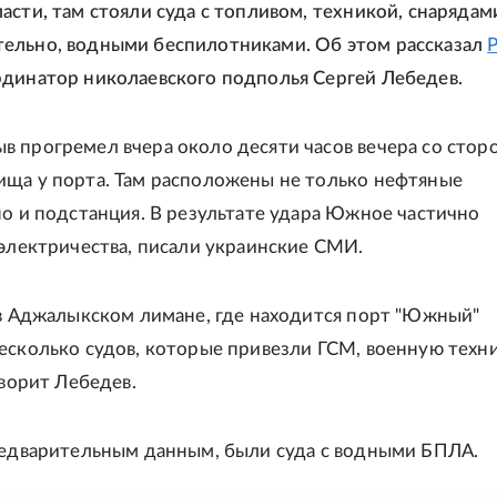
асти, там стояли суда с топливом, техникой, снарядами
ельно, водными беспилотниками. Об этом рассказал
динатор николаевского подполья Сергей Лебедев.
 прогремел вчера около десяти часов вечера со стор
ща у порта. Там расположены не только нефтяные
но и подстанция. В результате удара Южное частично
 электричества, писали украинские СМИ.
 в Аджалыкском лимане, где находится порт "Южный"
есколько судов, которые привезли ГСМ, военную техни
оворит Лебедев.
редварительным данным, были суда с водными БПЛА.