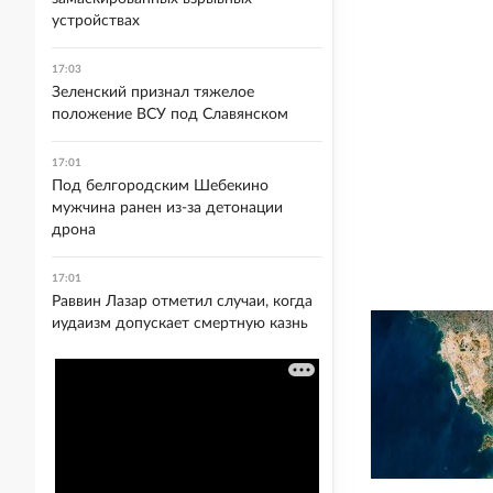
устройствах
17:03
Зеленский признал тяжелое
положение ВСУ под Славянском
17:01
Под белгородским Шебекино
мужчина ранен из-за детонации
дрона
17:01
Раввин Лазар отметил случаи, когда
иудаизм допускает смертную казнь