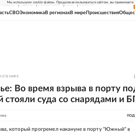
Мы используем cookie-файлы. Продолжая пользоваться сайтом, вы принимаете
Г-НЕДЕЛЯ
РОДИНА
ПРИЛОЖЕНИЯ
СОЮЗ
НОВОСТИ
асть
СВО
Экономика
В регионах
В мире
Происшествия
Общес
9:07
В МИРЕ
е: Во время взрыва в порту по
 стояли суда со снарядами и 
нова
ПОД
ыва, который прогремел накануне в порту "Южный" в