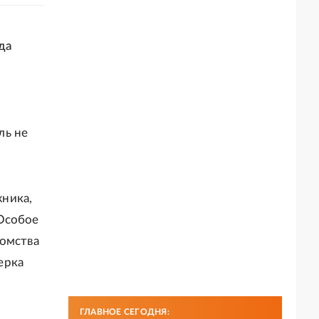
да
ль не
ника,
 Особое
домства
ерка
ГЛАВНОЕ СЕГОДНЯ: