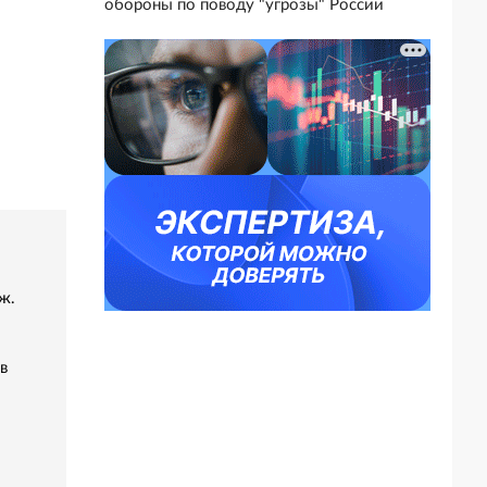
обороны по поводу "угрозы" России
ж.
в