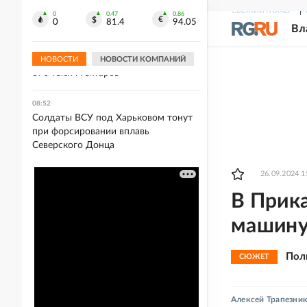
Киргизии
СВЕЖИЙ НОМЕР
Р
0
0.47
0.86
0
81.4
94.05
Вл
08:54
Площадь лесных пожаров в
Красноярском крае увеличилась до
НОВОСТИ
НОВОСТИ КОМПАНИЙ
370 тысяч гектаров
08:52
Солдаты ВСУ под Харьковом тонут
при форсировании вплавь
Северского Донца
26.09.2024 1
В Прик
машину,
Пол
СЮЖЕТ
Алексей Трапезни