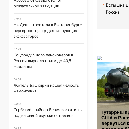
массово отказываются от
Вспышка ци
обязательной эвакуации
России
07:55
На День строителя в Екатеринбурге
перекроют центр для танцующих
экскаваторов
07:21
Соцфонд: Число пенсионеров в
России выросло почти до 40,5
миллиона
06:51
Житель Башкирии нашел челюсть
мамонтенка
06:36
Сербский снайпер Берич восхитился
Гутерриш п
подготовкой якутских стрелков
США и Рос
вернуться к
договору 
06:27