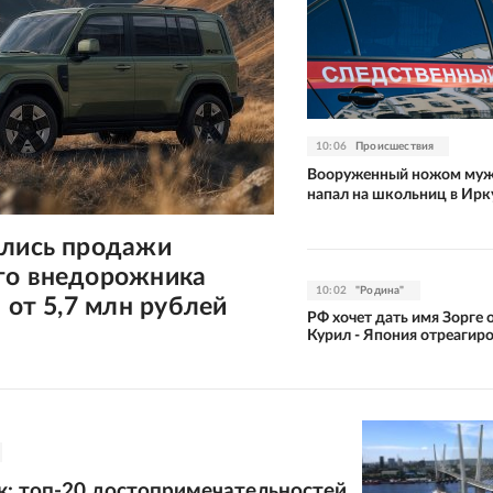
10:06
Происшествия
Вооруженный ножом муж
напал на школьниц в Ирк
ались продажи
го внедорожника
10:02
"Родина"
: от 5,7 млн рублей
РФ хочет дать имя Зорге 
Курил - Япония отреагир
к: топ-20 достопримечательностей