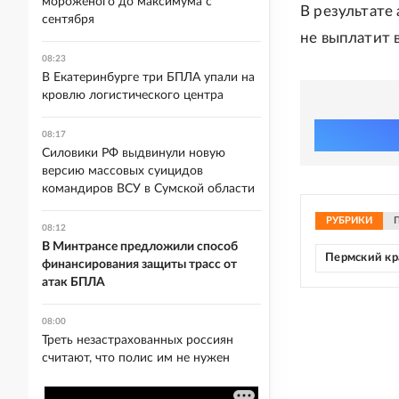
мороженого до максимума с
В результате
сентября
не выплатит 
08:23
В Екатеринбурге три БПЛА упали на
кровлю логистического центра
08:17
Силовики РФ выдвинули новую
версию массовых суицидов
командиров ВСУ в Сумской области
РУБРИКИ
08:12
В Минтрансе предложили способ
Пермский кр
финансирования защиты трасс от
атак БПЛА
08:00
Треть незастрахованных россиян
считают, что полис им не нужен