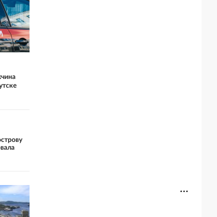
чина
утске
острову
овала