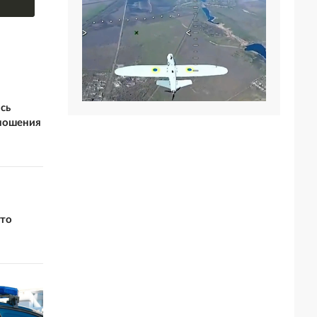
сь
тношения
сто