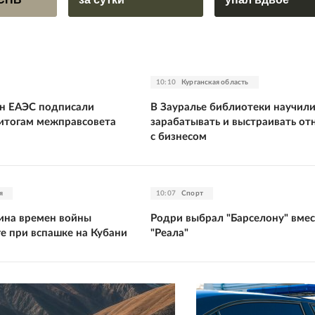
10:10
Курганская область
н ЕАЭС подписали
В Зауралье библиотеки научили
итогам межправсовета
зарабатывать и выстраивать о
с бизнесом
я
10:07
Спорт
ина времен войны
Родри выбрал "Барселону" вме
ге при вспашке на Кубани
"Реала"