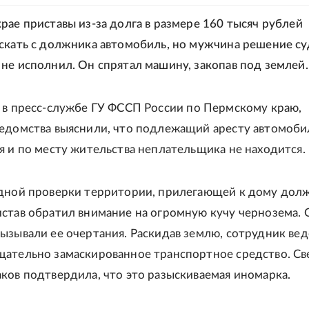
рае приставы из-за долга в размере 160 тысяч рублей
скать с должника автомобиль, но мужчина решение су
не исполнил. Он спрятал машину, закопав под землей.
в пресс-службе ГУ ФССП России по Пермскому краю,
едомства выяснили, что подлежащий аресту автомоби
я и по месту жительства неплательщика не находится.
дной проверки территории, прилегающей к дому долж
став обратил внимание на огромную кучу чернозема.
ызывали ее очертания. Раскидав землю, сотрудник ве
ательно замаскированное транспортное средство. Св
ков подтвердила, что это разыскиваемая иномарка.