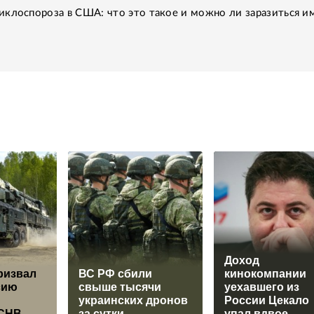
клоспороза в США: что это такое и можно ли заразиться им
Доход
ризвал
ВС РФ сбили
кинокомпании
сию
свыше тысячи
уехавшего из
украинских дронов
России Цекало
ДСНВ
за сутки
упал вдвое