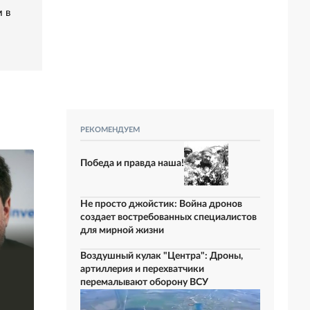
 в
РЕКОМЕНДУЕМ
Победа и правда наша!
Не просто джойстик: Война дронов
создает востребованных специалистов
для мирной жизни
В брянском
Дмитриев: только
Воздушный кулак "Центра": Дроны,
приграничье
правые партии
артиллерия и перехватчики
уничтожен
могут спасти
перемалывают оборону ВСУ
немецкий БПЛА
Европу от
Anubis
мигрантов