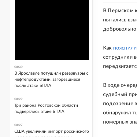
В Пермском к
пытались взы
добровольно 
Как
пояснили
сотрудники в
передвигаетс
08:30
В Ярославле потушили резервуары с
нефтепродуктами, загоревшиеся
В ходе очере
после атаки БПЛА
судебный при
08:29
подозрение в
Три района Ростовской области
подверглись атаке БПЛА
обнаружил тщ
номерных зна
08:27
США увеличили импорт российского