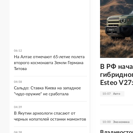
06:12
На Алтае отмечают 65-летие полета
второго космонавта Земли Германа
В РФ нач
Титова
гибридно
Esteo V27
04:58
Сальдо: Ставка Киева на западное
"чудо-оружие" не сработала
10:07
Авто
04:39
В Якутии археологи спасают от
черных копателей останки мамонтов
10:00
Экономика
Владивосто
04:38