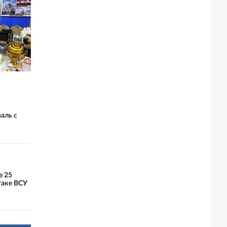
аль с
е 25
таке ВСУ