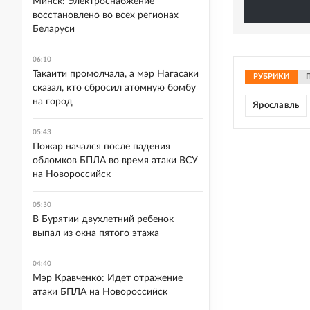
Минск: Электроснабжение
восстановлено во всех регионах
Беларуси
06:10
Такаити промолчала, а мэр Нагасаки
РУБРИКИ
сказал, кто сбросил атомную бомбу
на город
Ярославль
05:43
Пожар начался после падения
обломков БПЛА во время атаки ВСУ
на Новороссийск
05:30
В Бурятии двухлетний ребенок
выпал из окна пятого этажа
04:40
Мэр Кравченко: Идет отражение
атаки БПЛА на Новороссийск