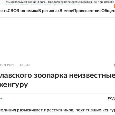
Мы используем cookie-файлы. Продолжая пользоваться сайтом, вы принимаете
Г-НЕДЕЛЯ
РОДИНА
ПРИЛОЖЕНИЯ
СОЮЗ
НОВОСТИ
асть
СВО
Экономика
В регионах
В мире
Происшествия
Общес
4:32
ПРОИСШЕСТВИЯ
лавского зоопарка неизвестны
кенгуру
ов
ПОД
полиция разыскивает преступников, похитивших кенгу