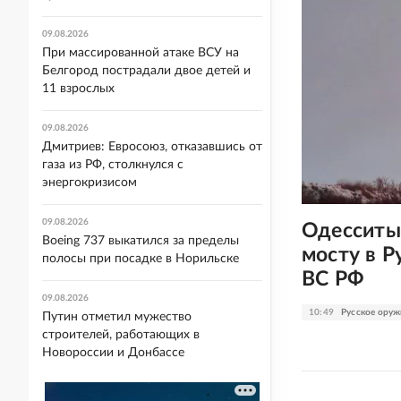
09.08.2026
При массированной атаке ВСУ на
Белгород пострадали двое детей и
11 взрослых
09.08.2026
Дмитриев: Евросоюз, отказавшись от
газа из РФ, столкнулся с
энергокризисом
09.08.2026
Одесситы
Boeing 737 выкатился за пределы
мосту в 
полосы при посадке в Норильске
ВС РФ
09.08.2026
10:49
Русское оруж
Путин отметил мужество
строителей, работающих в
Новороссии и Донбассе