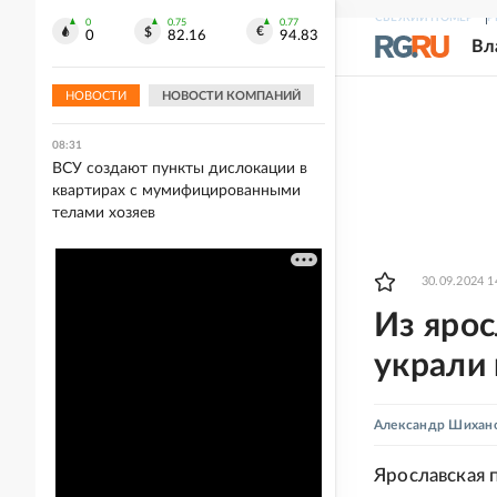
08:34
СВЕЖИЙ НОМЕР
Р
0
0.75
0.77
Пострадали 13 человек, двое детей
0
82.16
94.83
Вл
получили ранения. Что известно о
массированной атаке БПЛА на
Белгород
НОВОСТИ
НОВОСТИ КОМПАНИЙ
08:31
ВСУ создают пункты дислокации в
квартирах с мумифицированными
телами хозяев
30.09.2024 1
Из ярос
украли 
Александр Шихан
Ярославская 