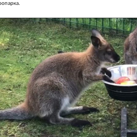
оопарка.