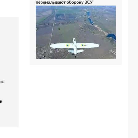
перемалывают оборону ВСУ
ж.
в