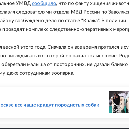
нальное УМВД
сообщило
, что по факту хищения животн
славля следователями отдела МВД России по Заволж
айону возбуждено дело по статье "Кража". В полиции
о проводят комплекс следственно-оперативных мероп
весной этого года. Сначала он все время прятался в с
вно выглядывать из которой он начал только в мае. Род
, оберегали малыша от посторонних, не давали близко
му даже сотрудникам зоопарка.
Е
оскве все чаще крадут породистых собак