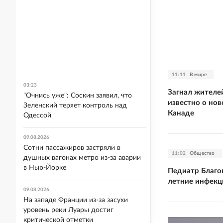
11:11
В мире
03:23
Загнал жителей
"Очнись уже": Соскин заявил, что
известно о но
Зеленский теряет контроль над
Канаде
Одессой
09.08.2026
Сотни пассажиров застряли в
11:02
Общество
душных вагонах метро из-за аварии
в Нью-Йорке
Педиатр Благо
летние инфекц
09.08.2026
На западе Франции из-за засухи
уровень реки Луары достиг
критической отметки