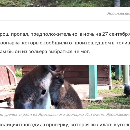
Ярославски
рош пропал, предположительно, в ночь на 27 сентября
зоопарка, которые сообщили о произошедшем в поли
сам бы он из вольера выбраться не мог.
нгуренка украли из Ярославского зоопарка
Источник:
Ярославский
полиция проводила проверку, которая вылилась в угол