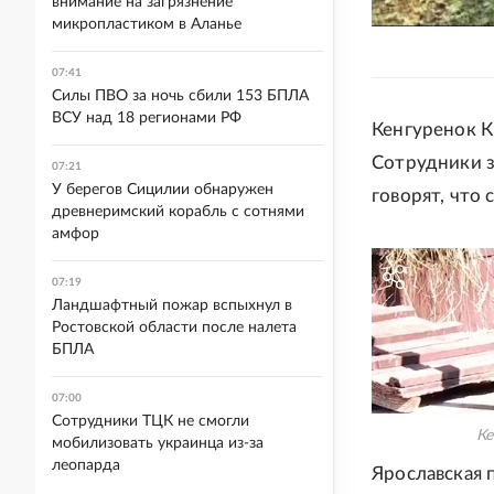
внимание на загрязнение
микропластиком в Аланье
07:41
Силы ПВО за ночь сбили 153 БПЛА
ВСУ над 18 регионами РФ
Кенгуренок К
Сотрудники 
07:21
У берегов Сицилии обнаружен
говорят, что 
древнеримский корабль с сотнями
амфор
07:19
Ландшафтный пожар вспыхнул в
Ростовской области после налета
БПЛА
07:00
Сотрудники ТЦК не смогли
Ке
мобилизовать украинца из-за
леопарда
Ярославская 