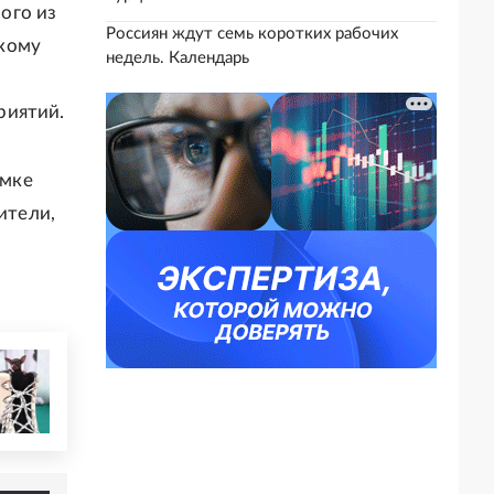
ого из
Россиян ждут семь коротких рабочих
скому
недель. Календарь
риятий.
умке
ители,