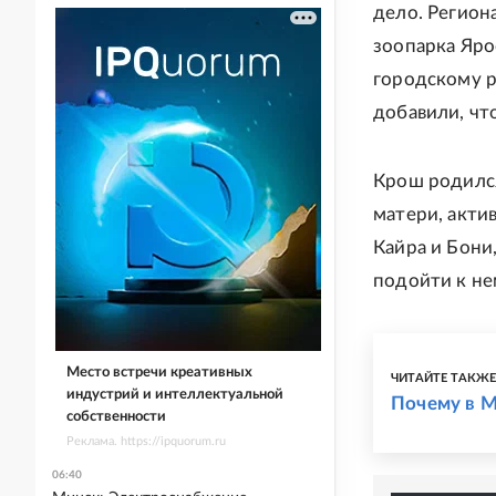
дело. Регио
зоопарка Яро
городскому р
добавили, чт
Крош родился 
матери, акти
Кайра и Бони
подойти к не
Место встречи креативных
ЧИТАЙТЕ ТАКЖ
индустрий и интеллектуальной
Почему в М
собственности
Реклама. https://ipquorum.ru
06:40