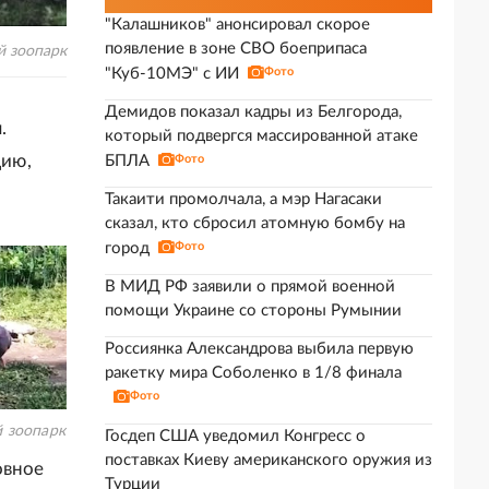
"Калашников" анонсировал скорое
появление в зоне СВО боеприпаса
й зоопарк
"Куб-10МЭ" с ИИ
Фото
Демидов показал кадры из Белгорода,
.
который подвергся массированной атаке
цию,
БПЛА
Фото
Такаити промолчала, а мэр Нагасаки
сказал, кто сбросил атомную бомбу на
город
Фото
В МИД РФ заявили о прямой военной
помощи Украине со стороны Румынии
Россиянка Александрова выбила первую
ракетку мира Соболенко в 1/8 финала
Фото
 зоопарк
Госдеп США уведомил Конгресс о
поставках Киеву американского оружия из
овное
Турции