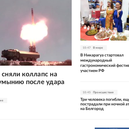
10:47
В мире
В Никарагуа стартовал
международный
гастрономический фестив
участием РФ
 сняли коллапс на
Румынию после удара
10:45
Происшествия
Три человека погибли, ещ
ие
пострадали при ночной а
на Белгород