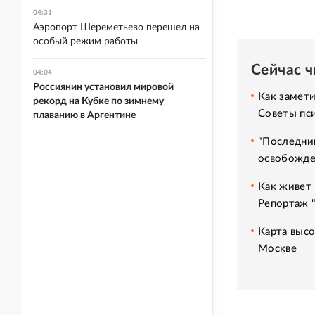
04:31
Аэропорт Шереметьево перешел на
особый режим работы
Сейчас 
04:04
Россиянин установил мировой
Как замет
рекорд на Кубке по зимнему
Советы пс
плаванию в Аргентине
"Последний
освобожде
Как живет 
Репортаж 
Карта высо
Москве