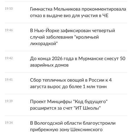
Гимнастка Мельникова прокомментировала
19:50
отказ в выдаче виз для участия в ЧЕ
В Нью-Йорке зафиксирован четвертый
19:46
случай заболевания "кроличьей
лихорадкой"
До конца 2026 года в Мурманске снесут 50
19:42
аварийных домов
Сбор тепличных овощей в России к 4
19:41
августа вырос до более 1 млн тонн
Проект Минцифры "Код будущего"
19:39
расширится за счет "ИТ Школы"
В Вологодской области благоустроили
19:34
прибрежную зону Шекснинского