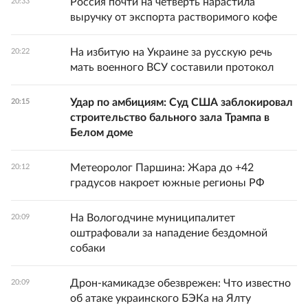
Россия почти на четверть нарастила
20:33
выручку от экспорта растворимого кофе
На избитую на Украине за русскую речь
20:22
мать военного ВСУ составили протокол
Удар по амбициям: Суд США заблокировал
20:15
строительство бального зала Трампа в
Белом доме
Метеоролог Паршина: Жара до +42
20:12
градусов накроет южные регионы РФ
На Вологодчине муниципалитет
20:09
оштрафовали за нападение бездомной
собаки
Дрон-камикадзе обезврежен: Что известно
20:09
об атаке украинского БЭКа на Ялту