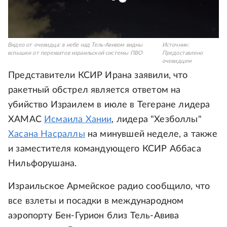
Видео от очевидца: в небе над Тель-Авивом видны
Источник:
вспышки от перехватов израильской системы ПВО
Предоставлено
очевидцем
Представители КСИР Ирана заявили, что
ракетный обстрел является ответом на
убийство Израилем в июле в Тегеране лидера
ХАМАС
Исмаила Хании
, лидера "Хезболлы"
Хасана Насраллы
на минувшей неделе, а также
и заместителя командующего КСИР Аббаса
Нильфорушана.
Израильское Армейское радио сообщило, что
все взлеты и посадки в международном
аэропорту Бен-Гурион близ Тель-Авива