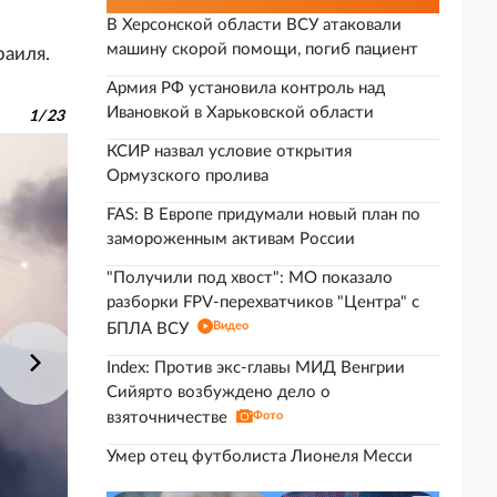
В Херсонской области ВСУ атаковали
машину скорой помощи, погиб пациент
раиля.
Армия РФ установила контроль над
Ивановкой в Харьковской области
1
/
23
КСИР назвал условие открытия
Ормузского пролива
FAS: В Европе придумали новый план по
замороженным активам России
"Получили под хвост": МО показало
разборки FPV-перехватчиков "Центра" с
Видео
БПЛА ВСУ
Index: Против экс-главы МИД Венгрии
Сийярто возбуждено дело о
взяточничестве
Фото
Умер отец футболиста Лионеля Месси