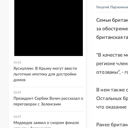
Георгий Пархомен
Семьи британ
за обострени
британская г
"В качестве 
15:13
регионе член
Хуснуллин: В Крыму могут ввести
отозваны", - 
льготную ипотеку для достройки
домов
В нем также 
15:07
Остальных бр
Президент Сербии Вучич рассказал о
переговорах с Зеленским
что оказание
14:57
Медведев заявил о скором финале
Ранее брита