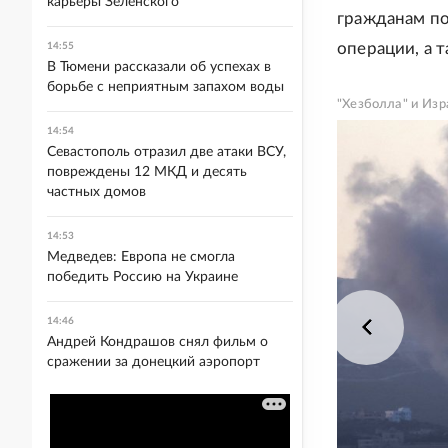
карьеры Зеленского
гражданам по
операции, а 
14:55
В Тюмени рассказали об успехах в
борьбе с неприятным запахом воды
"Хезболла" и Из
14:54
Севастополь отразил две атаки ВСУ,
повреждены 12 МКД и десять
частных домов
14:53
Медведев: Европа не смогла
победить Россию на Украине
14:46
Андрей Кондрашов снял фильм о
сражении за донецкий аэропорт