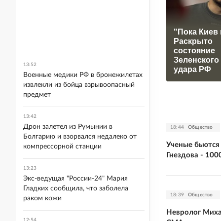
"Пока Киев 
Раскрыто
состояние
Зеленского
13:52
удара РФ
Военные медики РФ в бронежилетах
извлекли из бойца взрывоопасный
предмет
13:42
Дрон залетел из Румынии в
18:44
Общество
Болгарию и взорвался недалеко от
Ученые бьются
компрессорной станции
Гнездова - 100
13:23
Экс-ведущая "России-24" Мария
Гладких сообщила, что заболела
18:39
Общество
раком кожи
Невролог Миха
12:54