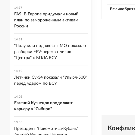
14:37
Великобрит
FAS: В Европе придумали новый
план по замороженным активам
России
14:31
"Получили под хвост": МО показало
разборки FPV-перехватчиков
"Центра" с БПЛА ВСУ
14:12
Летчики Су-34 показали "Упыря-500"
перед ударом по ВСУ
14:05
Евгений Кузнецов продолжит
карьеру в "Сибири"
13:55
Конфлик
Президент "Локомотива-Кубань"
Андрей Ведищев: Переход