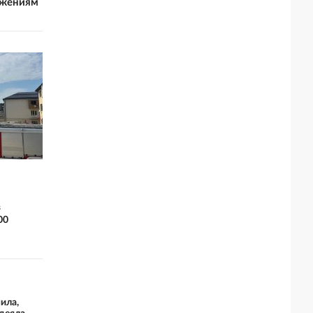
ежениям
в
00
ила,