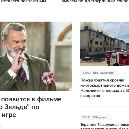
 остается бесплатным
вычеты по долгосрочным сбер
18:03
Происшествия
Пожар охватил кровлю
многоквартирного дома 
Нальчике на площади в 5
квадратов
 появится в фильме
о Зельде" по
 игре
17:51
Общество
Терапевт Лаврухина поясн