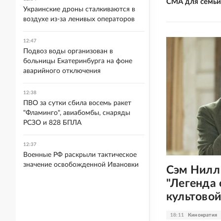
СМА для семьи
Украинские дроны сталкиваются в
воздухе из-за ленивых операторов
12:47
Подвоз воды организован в
больницы Екатеринбурга на фоне
аварийного отключения
12:38
ПВО за сутки сбила восемь ракет
"Фламинго", авиабомбы, снаряды
РСЗО и 828 БПЛА
12:37
Военные РФ раскрыли тактическое
значение освобожденной Ивановки
Сэм Нилл
"Легенда 
культовой
18:11
Кинократия