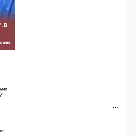
«Это конец всего»:
. В
Захарова
После удара по
прокомментировал
Киеву жители
а фестиваль в
заговорили на
ссии
Юрмале
русском
ьма
ь"
ые