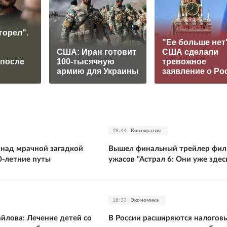
горел".
"Ее больше нет"
США: Иран готовит
США сделали
 после
100-тысячную
тревожное
армию для Украины
заявление о Ро
18:44
Кинократия
 над мрачной загадкой
Вышел финальный трейлер фил
0-летние путы
ужасов "Астрал 6: Они уже здес
18:33
Экономика
йлова: Лечение детей со
В России расширяются налогов