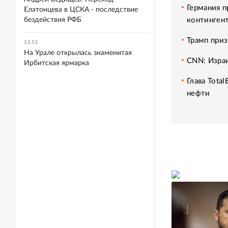
Германия 
Елатонцева в ЦСКА - последствие
континген
бездействия РФБ
Трамп приз
13:53
На Урале открылась знаменитая
CNN: Израи
Ирбитская ярмарка
Глава Tota
нефти