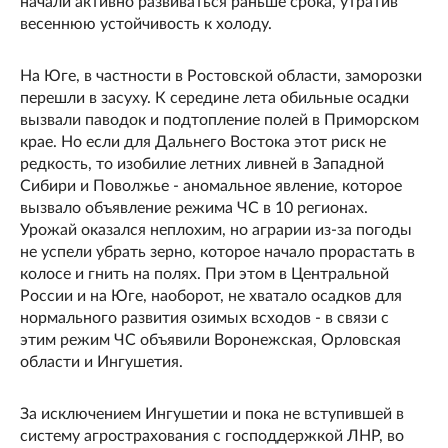
начали активно развиваться раньше срока, утратив
весеннюю устойчивость к холоду.
На Юге, в частности в Ростовской области, заморозки
перешли в засуху. К середине лета обильные осадки
вызвали паводок и подтопление полей в Приморском
крае. Но если для Дальнего Востока этот риск не
редкость, то изобилие летних ливней в Западной
Сибири и Поволжье - аномальное явление, которое
вызвало объявление режима ЧС в 10 регионах.
Урожай оказался неплохим, но аграрии из-за погоды
не успели убрать зерно, которое начало прорастать в
колосе и гнить на полях. При этом в Центральной
России и на Юге, наоборот, не хватало осадков для
нормального развития озимых всходов - в связи с
этим режим ЧС объявили Воронежская, Орловская
области и Ингушетия.
За исключением Ингушетии и пока не вступившей в
систему агрострахования с господдержкой ЛНР, во