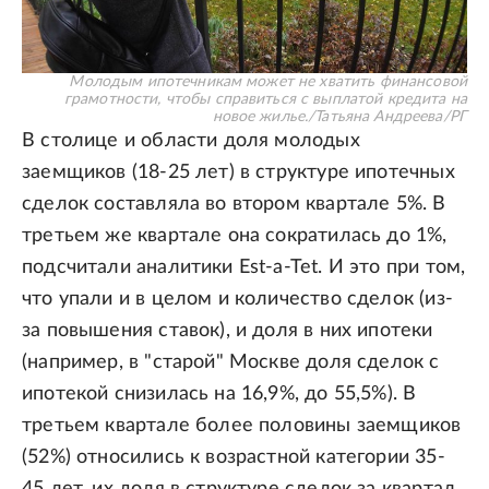
Молодым ипотечникам может не хватить финансовой
грамотности, чтобы справиться с выплатой кредита на
новое жилье.
/
Татьяна Андреева/РГ
В столице и области доля молодых
заемщиков (18-25 лет) в структуре ипотечных
сделок составляла во втором квартале 5%. В
третьем же квартале она сократилась до 1%,
подсчитали аналитики Est-a-Tet. И это при том,
что упали и в целом и количество сделок (из-
за повышения ставок), и доля в них ипотеки
(например, в "старой" Москве доля сделок с
ипотекой снизилась на 16,9%, до 55,5%). В
третьем квартале более половины заемщиков
(52%) относились к возрастной категории 35-