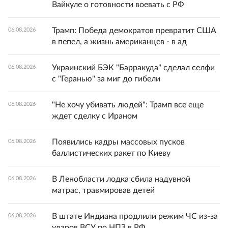
Вайкуле о готовности воевать с РФ
Трамп: Победа демократов превратит США
06.08.2026
в пепел, а жизнь американцев - в ад
Украинский БЭК "Барракуда" сделал селфи
06.08.2026
с "Геранью" за миг до гибели
"Не хочу убивать людей": Трамп все еще
06.08.2026
ждет сделку с Ираном
Появились кадры массовых пусков
06.08.2026
баллистических ракет по Киеву
В Ленобласти лодка сбила надувной
06.08.2026
матрас, травмировав детей
В штате Индиана продлили режим ЧС из-за
06.08.2026
ударов ВСУ по НПЗ в РФ