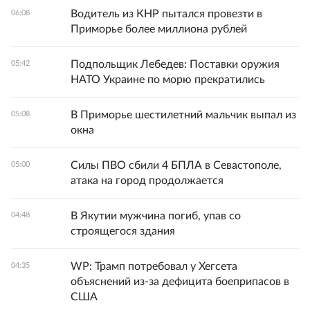
Водитель из КНР пытался провезти в
06:08
Приморье более миллиона рублей
Подпольщик Лебедев: Поставки оружия
05:42
НАТО Украине по морю прекратились
В Приморье шестилетний мальчик выпал из
05:08
окна
Силы ПВО сбили 4 БПЛА в Севастополе,
05:00
атака на город продолжается
В Якутии мужчина погиб, упав со
04:48
строящегося здания
WP: Трамп потребовал у Хегсета
04:35
объяснений из-за дефицита боеприпасов в
США