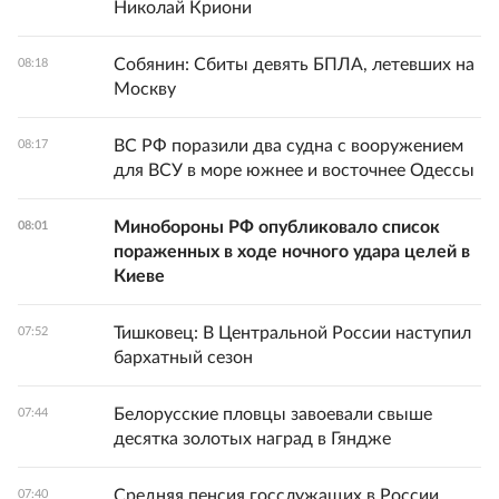
Николай Криони
Собянин: Сбиты девять БПЛА, летевших на
08:18
Москву
ВС РФ поразили два судна с вооружением
08:17
для ВСУ в море южнее и восточнее Одессы
Минобороны РФ опубликовало список
08:01
пораженных в ходе ночного удара целей в
Киеве
Тишковец: В Центральной России наступил
07:52
бархатный сезон
Белорусские пловцы завоевали свыше
07:44
десятка золотых наград в Гяндже
Средняя пенсия госслужащих в России
07:40