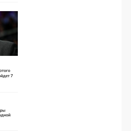
отого
йдет 7
ары
одной