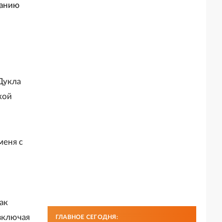
данию
.
Дукла
кой
меня с
ак
включая
ГЛАВНОЕ СЕГОДНЯ: