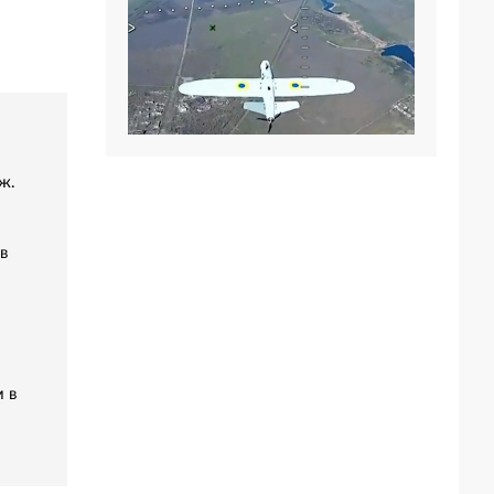
ж.
в
 в