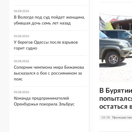
06.08.2026
В Вологде под суд пойдет женщина,
убившая дочь семь лет назад
06.08.2026
У берегов Одессы после взрывов
горит судно
06.08.2026
Соперник чемпиона мира Бижамова
высказался о бое с россиянином за
пояс
В Бурятии
06.08.2026
попытался
Команда предпринимателей
Оренбуржья покорила Эльбрус
остаться 
04:38
Происшестви