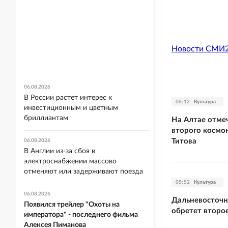
Новости СМИ
06.08.2026
В России растет интерес к
06:12
Культура
инвестиционным и цветным
бриллиантам
На Алтае отме
второго космо
Титова
06.08.2026
В Англии из-за сбоя в
электроснабжении массово
отменяют или задерживают поезда
05:52
Культура
06.08.2026
Дальневосточн
Появился трейлер "Охоты на
обретет второ
императора" - последнего фильма
Алексея Пиманова