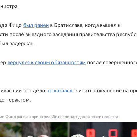
нистра.
года Фицо
был ранен
в Братиславе, когда вышел к
ти после выездного заседания правительства республ
был задержан.
ьер
вернулся к своим обязанностям
после совершенног
ривавший это дело,
отказался
считать покушение на пр
о терактом.
и Фицо ранили при стрельбе после заседания правительства