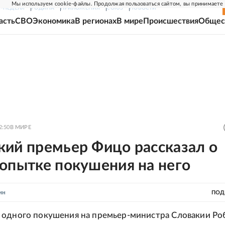
Мы используем cookie-файлы. Продолжая пользоваться сайтом, вы принимаете
Г-НЕДЕЛЯ
РОДИНА
ПРИЛОЖЕНИЯ
СОЮЗ
НОВОСТИ
асть
СВО
Экономика
В регионах
В мире
Происшествия
Общес
2:50
В МИРЕ
кий премьер Фицо рассказал о
опытке покушения на него
ин
ПОД
одного покушения на премьер-министра Словакии Ро