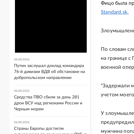
Фицо была пр
Standard.sk.
Злоумышленни
По словам сл
на границе с
06.08.2026
Путин заслушал доклад командира
военной опер
76-й дивизии ВДВ об обстановке на
добропольском направлении
"Задержали м
06.08.2026
учетом моего
Средства ПВО сбили за день 281
дрон ВСУ над регионами России и
Черным морем
У злоумышлен
предупредили
06.08.2026
Страны Европы достигли
мужчина попа