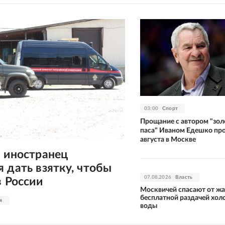
03:00
Спорт
Прощание с автором "зол
паса" Иваном Едешко про
августа в Москве
 иностранец
 дать взятку, чтобы
07.08.2026
Власть
в России
Москвичей спасают от ж
бесплатной раздачей хол
я
воды