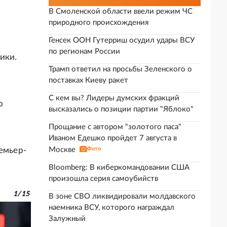
В Смоленской области ввели режим ЧС
природного происхождения
Генсек ООН Гутерриш осудил удары ВСУ
по регионам России
ики.
Трамп ответил на просьбы Зеленского о
поставках Киеву ракет
С кем вы? Лидеры думских фракций
о
высказались о позиции партии "Яблоко"
Прощание с автором "золотого паса"
Иваном Едешко пройдет 7 августа в
емьер-
Москве
Фото
Bloomberg: В киберкомандовании США
произошла серия самоубийств
1
/
15
В зоне СВО ликвидировали молдавского
наемника ВСУ, которого награждал
Залужный