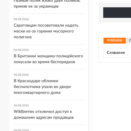
Пьяный поляк избил двух поляков,
приняв их за украинцев
06.08.2026
Саратовцам посоветовали надеть
маски из-за горения мусорного
полигона
РУБРИКИ
06.08.2026
Словакия
В Британии женщину-полицейского
покусали во время беспорядков
06.08.2026
В Краснодаре обломки
беспилотника упали во дворе
многоквартирного дома
06.08.2026
Wildberries отключил доступ к
домашним адресам продавцов
06.08.2026