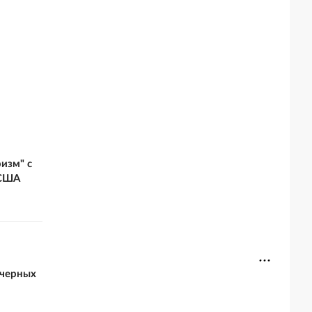
изм" с
 США
 черных