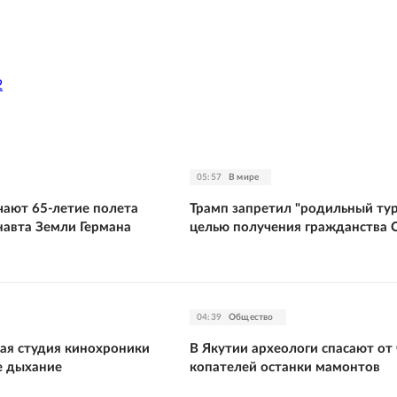
2
05:57
В мире
чают 65-летие полета
Трамп запретил "родильный тур
навта Земли Германа
целью получения гражданства
04:39
Общество
ая студия кинохроники
В Якутии археологи спасают от
е дыхание
копателей останки мамонтов