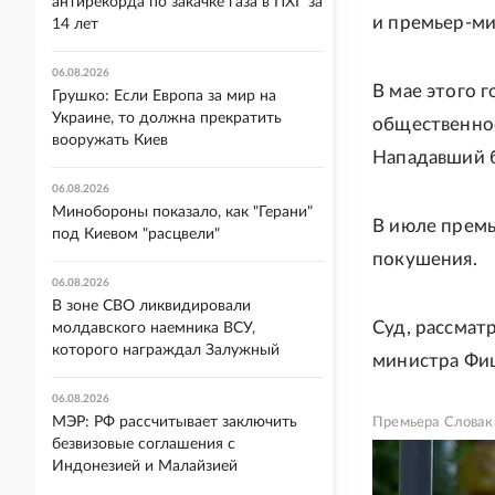
антирекорда по закачке газа в ПХГ за
и премьер-ми
14 лет
06.08.2026
В мае этого 
Грушко: Если Европа за мир на
Украине, то должна прекратить
общественнос
вооружать Киев
Нападавший 
06.08.2026
Минобороны показало, как "Герани"
В июле прем
под Киевом "расцвели"
покушения.
06.08.2026
В зоне СВО ликвидировали
Суд, рассмат
молдавского наемника ВСУ,
которого награждал Залужный
министра Фиц
06.08.2026
МЭР: РФ рассчитывает заключить
Премьера Словаки
безвизовые соглашения с
Индонезией и Малайзией