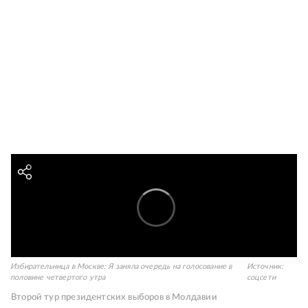
Избирательница в Москве: Я заняла очередь на голосование в
Источник:
половине четвертого утра
соцсети
Второй тур президентских выборов в Молдавии