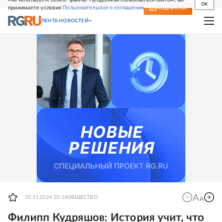
OK
принимаете условия
Пользовательского соглашения
СВЕЖИЙ НОМЕР
ПОДПИСКА
ЛЕНТА НОВОСТЕЙ
05.11.2024 20:16
ОБЩЕСТВО
Филипп Кудряшов: История учит, что