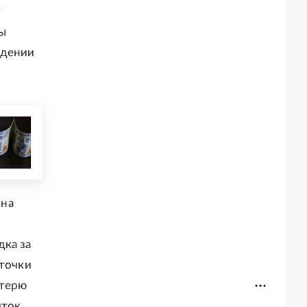
у
бы
едении
 на
дка за
 точки
отерю
иток