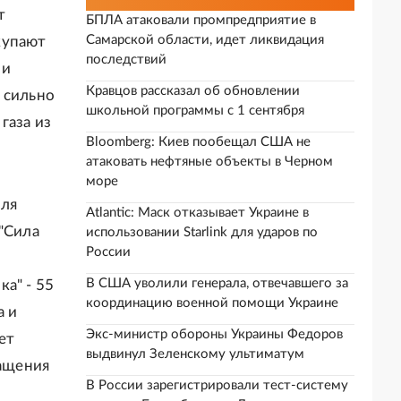
т
БПЛА атаковали промпредприятие в
Самарской области, идет ликвидация
купают
последствий
 и
Кравцов рассказал об обновлении
 сильно
школьной программы с 1 сентября
газа из
Bloomberg: Киев пообещал США не
атаковать нефтяные объекты в Черном
море
для
Atlantic: Маск отказывает Украине в
 "Сила
использовании Starlink для ударов по
России
В США уволили генерала, отвечавшего за
а" - 55
координацию военной помощи Украине
а и
Экс-министр обороны Украины Федоров
ет
выдвинул Зеленскому ультиматум
ащения
В России зарегистрировали тест-систему