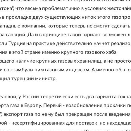
отока", что весьма проблематично в условиях жесточа
ь в прокладке двух существующих ниток этого газопро
западные компании, которые теперь не смогут сделать
за санкций. Да и в принципе такой вариант возможен л
если Турция на практике действительно начнет реализо
ния в этой стране именно крупного газового хаба,
щего наличие крупных газовых хранилищ, а не прост
и со стамбульским газовым индексом. А именно об эт
бщил турецкий министр.
ловой, у России теоретически есть два варианта сохр
рта газа в Европу. Первый - возобновление прокачки п
", экспорт газа по нему был прекращен после введения
рой - несертифицированная для поставок, но находящая