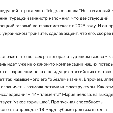
 ведущий отраслевого Telegram-канала "Нефтегазовый 
нин, турецкий министр напомнил, что действующий
рецкий газовый контракт истекает в 2025 году. И он п
 украинском транзите, сделав акцент, что его, скорее 
ключает, что во всех разговорах о турецком газовом ха
ечь идет уже не о какой-то компенсации наших потерь,
м-то сохранении пока еще идущих российских поставок 
чет так называемого его "обезличивания". Впрочем, ап
 ограничены возможностями инфраструктуры. Как от
исследованиям "Имплемента" Мария Белова, на выходе
твует "узкое горлышко". Пропускная способность
ого газопровода - 18 млрд кубометров газа в год, а