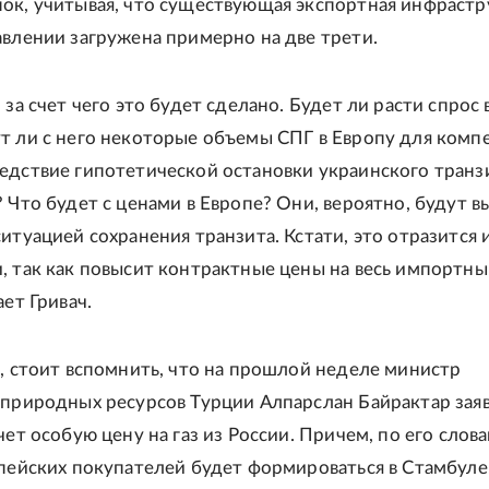
ок, учитывая, что существующая экспортная инфрастр
авлении загружена примерно на две трети.
 за счет чего это будет сделано. Будет ли расти спрос 
т ли с него некоторые объемы СПГ в Европу для комп
едствие гипотетической остановки украинского транз
? Что будет с ценами в Европе? Они, вероятно, будут 
итуацией сохранения транзита. Кстати, это отразится 
, так как повысит контрактные цены на весь импортный
ает Гривач.
а, стоит вспомнить, что на прошлой неделе министр
 природных ресурсов Турции Алпарслан Байрактар заяв
чет особую цену на газ из России. Причем, по его слова
опейских покупателей будет формироваться в Стамбуле