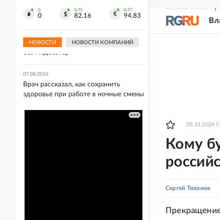
борьбе
СВЕЖИЙ НОМЕР
Р
0
0.75
0.77
0
82.16
94.83
Вл
07.08.2026
Украинский врач предупредила, что
киевские больницы могут остаться
НОВОСТИ
НОВОСТИ КОМПАНИЙ
без медсестер
07.08.2026
Врач рассказал, как сохранить
здоровье при работе в ночные смены
05.11.2024 1
Кому бу
российс
Сергей Тихонов
Прекращение 