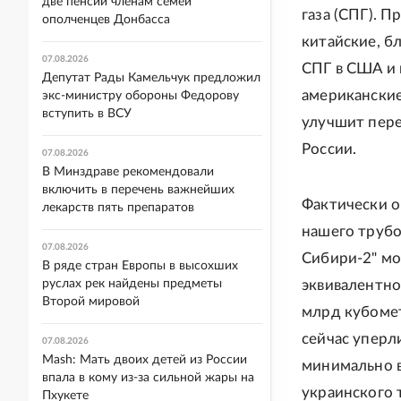
две пенсии членам семей
газа (СПГ). П
ополченцев Донбасса
китайские, б
07.08.2026
СПГ в США и 
Депутат Рады Камельчук предложил
американские
экс-министру обороны Федорову
вступить в ВСУ
улучшит пере
России.
07.08.2026
В Минздраве рекомендовали
включить в перечень важнейших
Фактически о
лекарств пять препаратов
нашего трубо
07.08.2026
Сибири-2" мо
В ряде стран Европы в высохших
руслах рек найдены предметы
эквивалентно
Второй мировой
млрд кубомет
сейчас уперли
07.08.2026
Mash: Мать двоих детей из России
минимально 
впала в кому из-за сильной жары на
украинского 
Пхукете