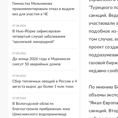
Гимнастка Мельникова
"Турецкого п
прокомментировала отказ в выдаче
виз для участия в ЧЕ
санкций. Вед
участвовали 
07.08.2026
подобное из-
В Нью-Йорке зафиксирован
четвертый случай заболевания
том случае, 
"кроличьей лихорадкой"
проект созда
07.08.2026
подразумеваю
До конца 2026 года в Мурманске
газовой бирж
снесут 50 аварийных домов
недавно соо
07.08.2026
Сбор тепличных овощей в России к 4
августа вырос до более 1 млн тонн
По мнению Бе
объемы экспо
07.08.2026
"Ямал-Европа
В Вологодской области
благоустроили прибрежную зону
санкций. Вто
Шекснинского водохранилища