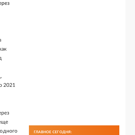
ерез
е
в
как
д
,
о 2021
ерез
 еще
родного
ГЛАВНОЕ СЕГОДНЯ: