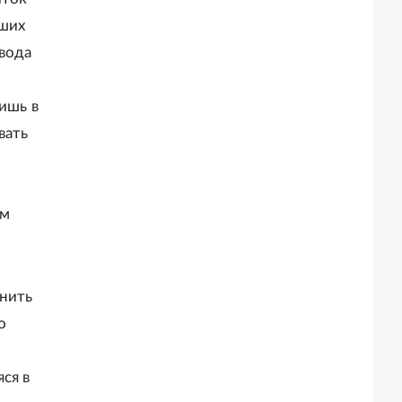
йших
вода
ишь в
вать
о
ом
анить
о
ся в