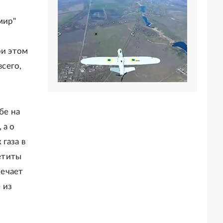
мир"
ри этом
всего,
бе на
 а о
газа в
петиты
мечает
 из