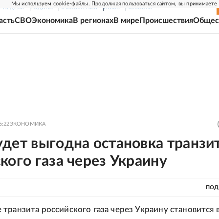
Мы используем cookie-файлы. Продолжая пользоваться сайтом, вы принимаете
Г-НЕДЕЛЯ
РОДИНА
ПРИЛОЖЕНИЯ
СОЮЗ
НОВОСТИ
асть
СВО
Экономика
В регионах
В мире
Происшествия
Общес
5:22
ЭКОНОМИКА
дет выгодна остановка транзи
кого газа через Украину
ПОД
транзита российского газа через Украину становится 