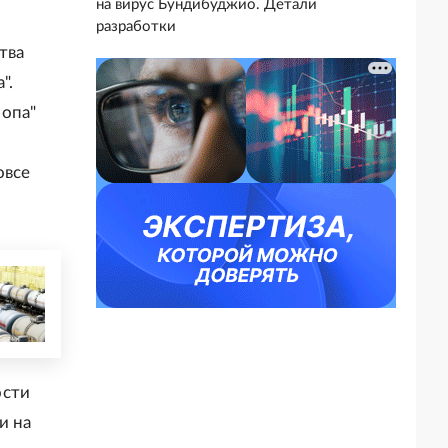
на вирус Бундибуджио. Детали
разработки
тва
".
ропа"
овсе
ости
и на