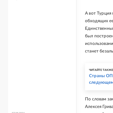
А вот Турция
обходящих ее
Единственный
был построен
использовани
станет беза
ЧИТАЙТЕ ТАКЖ
Страны ОП
следующем
По словам за
Алексея Грив