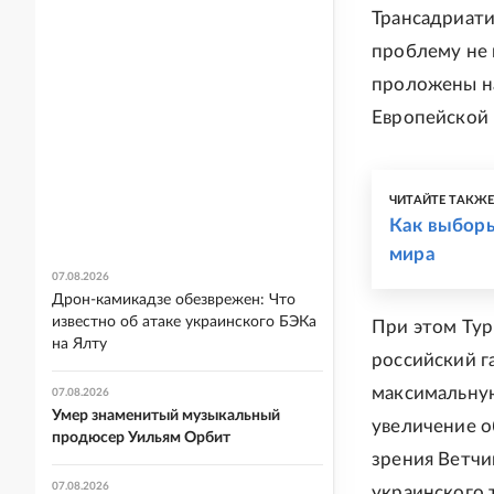
Трансадриати
проблему не 
проложены на
Европейской 
ЧИТАЙТЕ ТАКЖ
Как выбор
мира
07.08.2026
Дрон-камикадзе обезврежен: Что
известно об атаке украинского БЭКа
При этом Тур
на Ялту
российский га
максимальную
07.08.2026
Умер знаменитый музыкальный
увеличение о
продюсер Уильям Орбит
зрения Ветчи
07.08.2026
украинского 