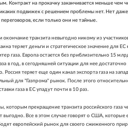
ым. Контракт на прокачку заканчивается меньше чем ч
Никаких подвижек с решением проблемы нет. Нет даж
переговоров, если только они не тайные.
 окончание транзита невыгодно никому из участнико
раина теряет деньги и стратегическое значение для ЕС 
итер газа. Европа остается без приблизительно 15 млр
аза в год, в сегодняшней ситуации для нее достаточно
. Россия теряет еще один канал экспорта газа на запад
ьный для "Газпрома" рынок. После этого относительн
тавки газа в ЕС упадут почти в 10 раз.
ны, которым прекращение транзита российского газа ч
т выгодно. Все в этом случае говорят о США, которые
одят европейский рынок для своего сжиженного при