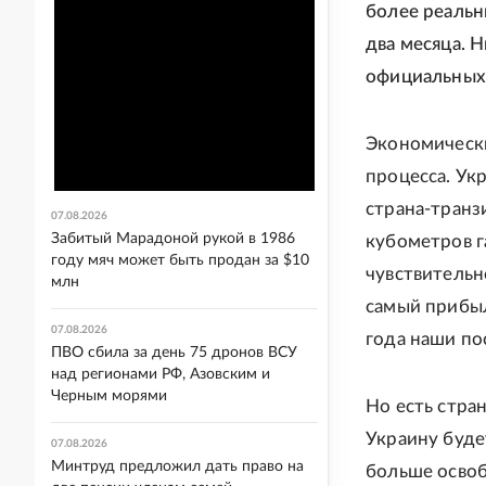
более реальн
два месяца. 
официальных 
Экономически
процесса. Ук
страна-транз
07.08.2026
Забитый Марадоной рукой в 1986
кубометров г
году мяч может быть продан за $10
чувствительно
млн
самый прибыл
07.08.2026
года наши пос
ПВО сбила за день 75 дронов ВСУ
над регионами РФ, Азовским и
Черным морями
Но есть стра
Украину буде
07.08.2026
Минтруд предложил дать право на
больше освоб