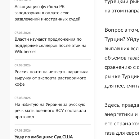
07.08.2026
турецкий рын
Ассоциацию футбола РК
на этом напр
заподозрили в оплате секс-
развлечений иностранных судей
Вопрос в том,
07.08.2026
Турции? Уйду
Власти изучают предложения по
поддержке селлеров после атак на
выпавших всл
Wildberries
объемов газа
07.08.2026
сравнению с с
Россия почти на четверть нарастила
рынке Турции
выручку от экспорта растворимого
кофе
для нее, счит
07.08.2026
На избитую на Украине за русскую
Здесь, правд
речь мать военного ВСУ составили
энергетики и
протокол
его страна хо
07.08.2026
газа для евр
Удар по амбициям: Суд США