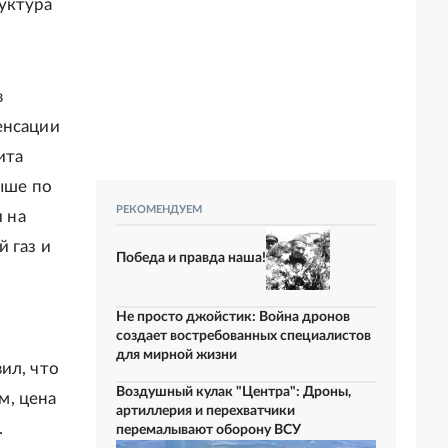
уктура
в
енсации
ита
выше по
РЕКОМЕНДУЕМ
и на
 газ и
Победа и правда наша!
Не просто джойстик: Война дронов
создает востребованных специалистов
для мирной жизни
ил, что
Воздушный кулак "Центра": Дроны,
м, цена
артиллерия и перехватчики
.
перемалывают оборону ВСУ