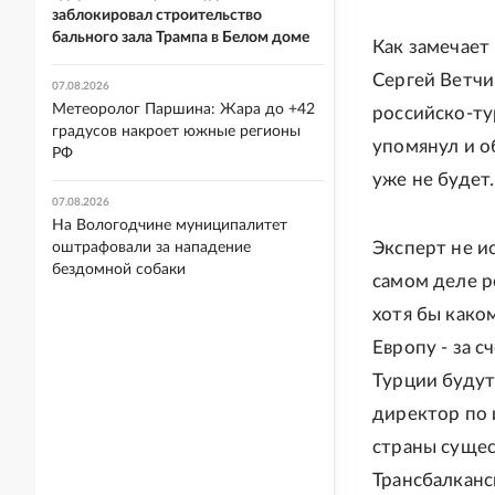
заблокировал строительство
бального зала Трампа в Белом доме
Как замечает
Сергей Ветчи
07.08.2026
Метеоролог Паршина: Жара до +42
российско-ту
градусов накроет южные регионы
упомянул и об
РФ
уже не будет.
07.08.2026
На Вологодчине муниципалитет
Эксперт не ис
оштрафовали за нападение
бездомной собаки
самом деле р
хотя бы како
Европу - за с
Турции будут
директор по 
страны сущес
Трансбалканск