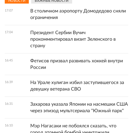
НОВОСТИ
ВАЖНЫЕ НОВОСТИ
В столичном аэропорту Домодедово сняли
17:07
ограничения
Президент Сербии Вучич
17:04
прокомментировал визит Зеленского в
страну
Фетисов призвал развивать хоккей внутри
16:45
России
На Урале хулиган избил заступившегося за
16:39
девушку ветерана СВО
Захарова указала Японии на насмешки США
16:31
через эпизод мультсериала "Южный парк"
Мэр Нагасаки не побоялся сказать, что
16:10
город атомной бомбой уничтожили