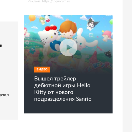
Реклама. https://ipquorum.ru
в
ВИДЕО
Вышел трейлер
дебютной игры Hello
Kitty от нового
азал
подразделения Sanrio