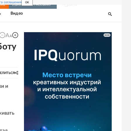
го соглашения
OK
Войти
НИЕ
ВКЛЮЧИТЬ РАССЫЛКУ
ь
Видео
боту
ЕЛИТЬСЯ
ки и
живать
тал