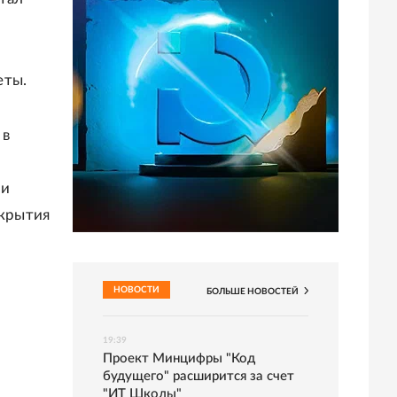
еты.
 в
ии
акрытия
НОВОСТИ
БОЛЬШЕ
НОВОСТЕЙ
19:39
Проект Минцифры "Код
будущего" расширится за счет
"ИТ Школы"