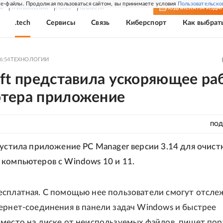
e-файлы. Продолжая пользоваться сайтом, вы принимаете условия
Пользовательско
А
ПРИЛОЖЕНИЯ
СОЮЗ
НОВОСТИ
ПОДПИСКА
НА ИЗДА
.tech
Сервисы
Связь
Киберспорт
Как выбрат
6:54
ТЕХНОЛОГИИ
oft представила ускоряющее ра
тера приложение
ПОД
пустила приложение PC Manager версии 3.14 для очист
компьютеров с Windows 10 и 11.
сплатная. С помощью нее пользователи смогут отсле
ернет-соединения в панели задач Windows и быстрее
место на диске от неиспользуемых файлов, пишет пор