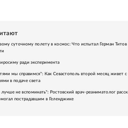
читают
вому суточному полету в космос: Что испытал Герман Титов 
ти
Хиросиму ради эксперимента
тями мы справимся": Как Севастополь второй месяц живет с
ями в подаче света
 лучше не вспоминать": Ростовский врач-реаниматолог расск
помогал пострадавшим в Геленджике