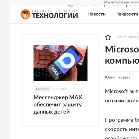
Мы используем cooki
СВЕЖИЙ НОМЕР
РГ-НЕДЕЛЯ
РОДИН
Новости
Нейросети
05.11.2024 1
Micros
компью
Юлия Гуреева
Сервисы
26.08.2025
Microsoft вы
Мессенджер MAX
оптимизации 
обеспечит защиту
данных детей
Программа бе
скорость инт
освобождать 