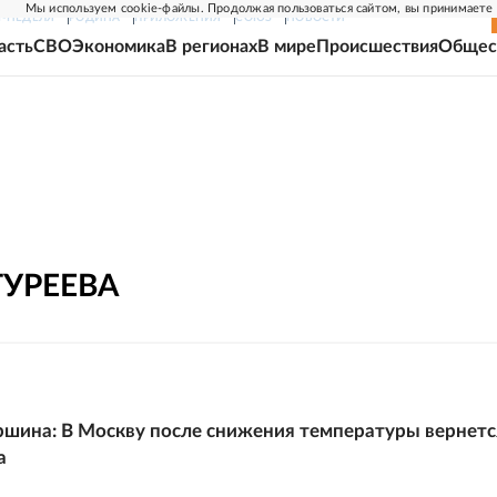
Мы используем cookie-файлы. Продолжая пользоваться сайтом, вы принимаете
Г-НЕДЕЛЯ
РОДИНА
ПРИЛОЖЕНИЯ
СОЮЗ
НОВОСТИ
асть
СВО
Экономика
В регионах
В мире
Происшествия
Общес
ГУРЕЕВА
шина: В Москву после снижения температуры вернетс
а