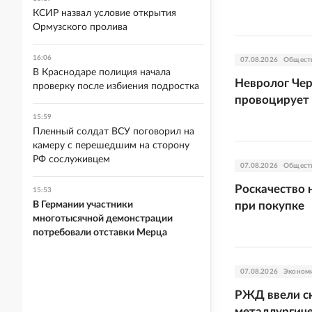
КСИР назвал условие открытия
Ормузского пролива
16:06
07.08.2026
Общест
В Краснодаре полиция начала
Невролог Чер
проверку после избиения подростка
провоцирует
15:59
Пленный солдат ВСУ поговорил на
камеру с перешедшим на сторону
РФ сослуживцем
07.08.2026
Общест
Роскачество 
15:53
В Германии участники
при покупке
многотысячной демонстрации
потребовали отставки Мерца
07.08.2026
Эконом
РЖД ввели ск
металлургиче