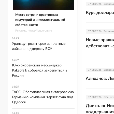
07.08.2026
Эконом
Курс доллара
Место встречи креативных
индустрий и интеллектуальной
собственности
Реклама. https://ipquorum.ru
07.08.2026
Эконом
16:43
Новые правил
Уральцу грозит срок за платные
действовать 
лайки в поддержку ВСУ
16:39
Южнокорейский мессенджер
KakaoTalk собрался закрепиться в
07.08.2026
Эконом
России
Алиханов: Ль
16:25
ТАСС: Обслуживавшая гитлеровскую
Германию компания теряет суда под
07.08.2026
Общест
Одессой
Диетолог Ни
поддержания
16:19