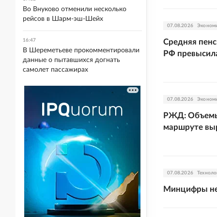
Во Внуково отменили несколько
рейсов в Шарм-эш-Шейх
07.08.2026
Эконом
16:47
Средняя пенс
В Шереметьеве прокомментировали
РФ превысила
данные о пытавшихся догнать
самолет пассажирах
07.08.2026
Эконом
РЖД: Объемы
маршруте выр
07.08.2026
Техноло
Минцифры не 