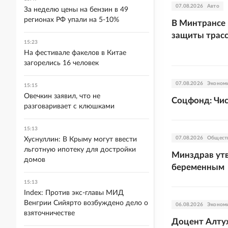
07.08.2026
Авто
За неделю цены на бензин в 49
регионах РФ упали на 5-10%
В Минтрансе
защиты трасс
15:23
На фестивале факелов в Китае
загорелись 16 человек
07.08.2026
Эконом
15:15
Овечкин заявил, что не
Соцфонд: Чис
разговаривает с клюшками
15:13
07.08.2026
Общест
Хуснуллин: В Крыму могут ввести
льготную ипотеку для достройки
Минздрав ут
домов
беременным
15:13
Index: Против экс-главы МИД
Венгрии Сийярто возбуждено дело о
06.08.2026
Эконом
взяточничестве
Доцент Алтух