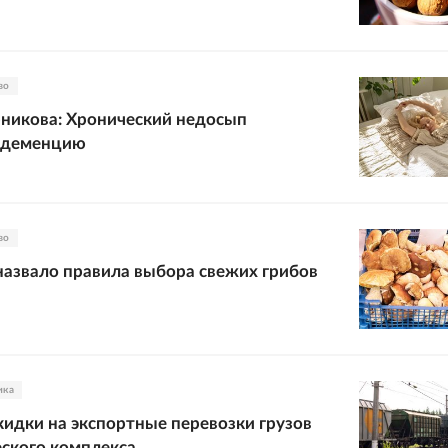
во
никова: Хронический недосып
 деменцию
во
назвало правила выбора свежих грибов
ика
идки на экспортные перевозки грузов
ского комплекса