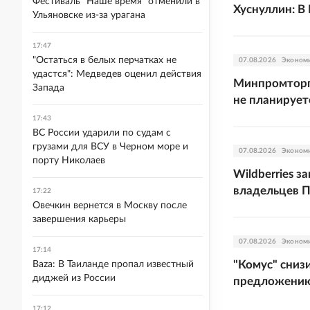
Фестиваль "Наше время" отменили в
Хуснуллин: В
Ульяновске из-за урагана
17:47
"Остаться в белых перчатках не
07.08.2026
Эконом
удастся": Медведев оценил действия
Минпромторг:
Запада
не планирует
17:43
ВС России ударили по судам с
грузами для ВСУ в Черном море и
07.08.2026
Эконом
порту Николаев
Wildberries 
владельцев 
17:22
Овечкин вернется в Москву после
завершения карьеры
07.08.2026
Эконом
17:14
"Комус" сниз
Baza: В Таиланде пропал известный
диджей из России
предложени
17:12