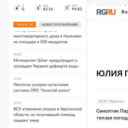
18:10
СВЕЖИЙ НОМЕР
Р
Дрон атаковал крупнейший НПЗ в
0
0.75
0.77
0
82.16
94.83
Вл
Ливии
НОВОСТИ
НОВОСТИ КОМПАНИЙ
18:03
Пожар охватил кровлю
многоквартирного дома в Нальчике
на площади в 500 квадратов
18:02
Метеоролог Шпиг предупредил о
грозящем Украине дефиците воды
ЮЛИЯ
17:53
Пентагон ускорил испытания
системы ПРО "Золотой купол"
18:39
Общество
17:52
ВСУ атаковали скорую в Херсонской
Синоптик Пар
области, не получивший помощь
теплая погод
пациент умер