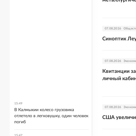
07.08.2026
Общест
Синоптик Леу
07.08.2026
Эконом
Квитанции за
личный кабин
15:49
07.08.2026
Эконом
В Калмыкии колесо грузовика
отлетело в легковушку, один человек
США увеличил
погиб
15:47