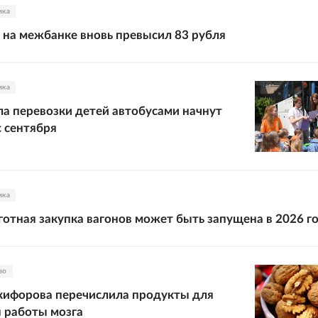
ика
 на межбанке вновь превысил 83 рубля
ика
а перевозки детей автобусами начнут
с сентября
ика
готная закупка вагонов может быть запущена в 2026 г
во
кифорова перечислила продукты для
 работы мозга