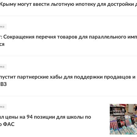
 Крыму могут ввести льготную ипотеку для достройки
ика
 Сокращения перечня товаров для параллельного им
ся
ика
запустит партнерские хабы для поддержки продавцов и
ПВЗ
ика
ил цены на 94 позиции для школы по
ю ФАС