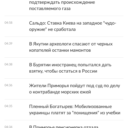
подтверждать происхождение
поставляемого газа
Сальдо: Ставка Киева на западное "чудо-
04:58
оружие" не сработала
В Якутии археологи спасают от черных
04:39
копателей останки мамонтов
В Бурятии иностранец попытался дать
04:38
взятку, чтобы остаться в России
Жители Приморья пойдут под суд по делу
04:36
о контрабанде морских ежей
Пленный Богатырев: Мобилизованные
04:35
украинцы платят за "похищения" из учебки
В Приморье пенсионерка отдала
04:34