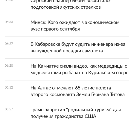
Сербский снайпер Берич восхитился
06:36
подготовкой якутских стрелков
Минск: Кого ожидают в экономическом
06:33
вузе первого сентября
В Хабаровске будут судить инженера из-за
06:27
вынужденной посадки самолета
На Камчатке сняли видео, как медведицы с
06:20
медвежатами рыбачат на Курильском озере
На Алтае отмечают 65-летие полета
06:12
второго космонавта Земли Германа Титова
Трамп запретил "родильный туризм" для
05:57
получения гражданства США