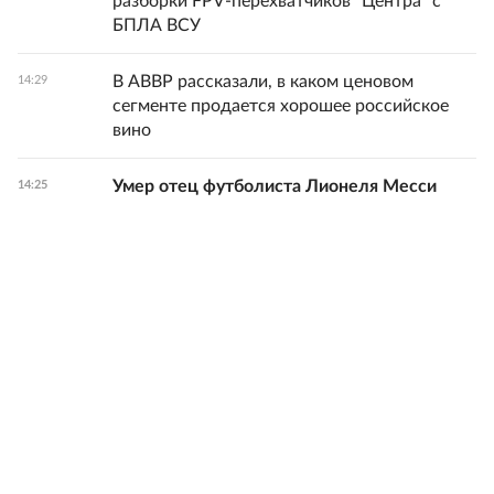
разборки FPV-перехватчиков "Центра" с
БПЛА ВСУ
В АВВР рассказали, в каком ценовом
14:29
сегменте продается хорошее российское
вино
Умер отец футболиста Лионеля Месси
14:25