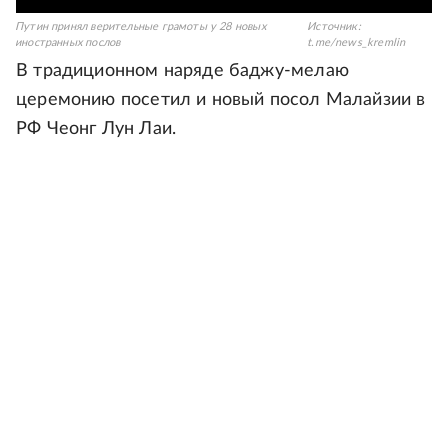
Путин принял верительные грамоты у 28 новых
Источник:
иностранных послов
t.me/news_kremlin
В традиционном наряде баджу-мелаю
церемонию посетил и новый посол Малайзии в
РФ Чеонг Лун Лаи.