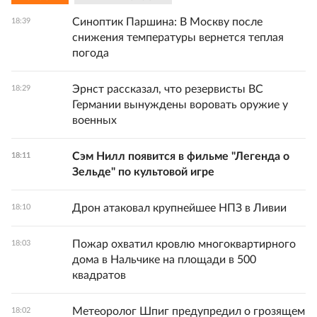
Синоптик Паршина: В Москву после
18:39
снижения температуры вернется теплая
погода
Эрнст рассказал, что резервисты ВС
18:29
Германии вынуждены воровать оружие у
военных
Сэм Нилл появится в фильме "Легенда о
18:11
Зельде" по культовой игре
Дрон атаковал крупнейшее НПЗ в Ливии
18:10
Пожар охватил кровлю многоквартирного
18:03
дома в Нальчике на площади в 500
квадратов
Метеоролог Шпиг предупредил о грозящем
18:02