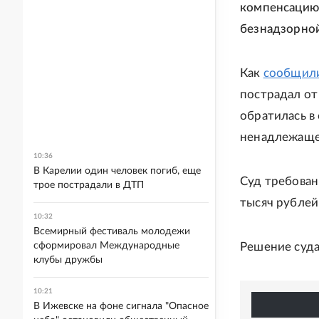
компенсацию 
безнадзорной
Как
сообщил
пострадал от
обратилась в
ненадлежаще
10:36
В Карелии один человек погиб, еще
Суд требован
трое пострадали в ДТП
тысяч рублей
10:32
Всемирный фестиваль молодежи
сформировал Международные
Решение суда
клубы дружбы
10:21
В Ижевске на фоне сигнала "Опасное