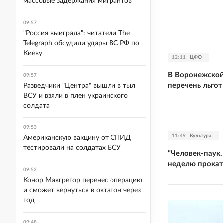
массовые задержания мигрантов
09:57
"Россия выиграла": читатели The
Telegraph обсудили удары ВС РФ по
Киеву
12:11
ЦФО
В Воронежской
09:57
перечень льго
Разведчики "Центра" вышли в тыл
ВСУ и взяли в плен украинского
солдата
09:53
11:49
Культура
Американскую вакцину от СПИД
тестировали на солдатах ВСУ
"Человек-паук.
неделю прокат
09:52
Конор Макгрегор перенес операцию
и сможет вернуться в октагон через
год
09:48