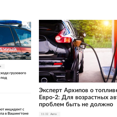
я
сходе грузового
 под
Эксперт Архипов о топлив
Евро-2: Для возрастных ав
проблем быть не должно
ют инцидент с
па в Вашингтоне
11:32
Авто