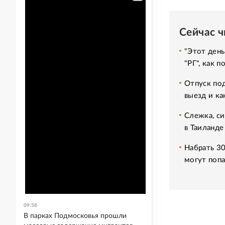
Сейчас 
"Этот день
"РГ", как 
Отпуск под
выезд и ка
Слежка, си
в Таиланде
Набрать 30
могут попа
09:58
В парках Подмосковья прошли