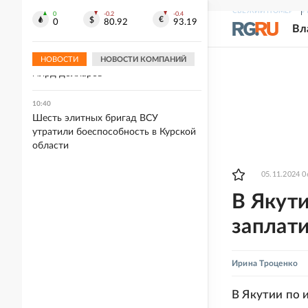
Архипо-Осиповке
СВЕЖИЙ НОМЕР
Р
0
-0.2
-0.4
0
80.92
93.19
Вл
10:47
В конгрессе оценили создание
атомного флота имени Трампа в 275
НОВОСТИ
НОВОСТИ КОМПАНИЙ
млрд долларов
10:40
Шесть элитных бригад ВСУ
утратили боеспособность в Курской
области
05.11.2024 0
В Якут
заплати
Ирина Троценко
В Якутии по 