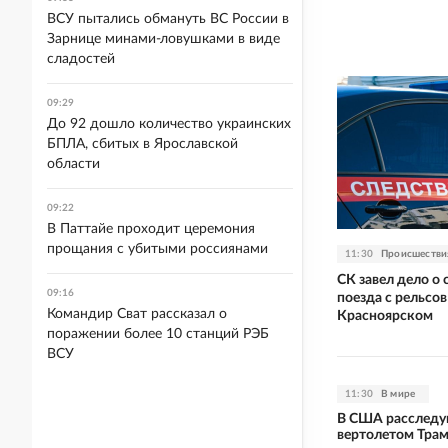
ВСУ пытались обмануть ВС России в
Зарнице минами-ловушками в виде
сладостей
09:29
До 92 дошло количество украинских
БПЛА, сбитых в Ярославской
области
09:22
В Паттайе проходит церемония
прощания с убитыми россиянами
11:30
Происшестви
СК завел дело о 
09:16
поезда с рельсов
Командир Сват рассказал о
Красноярском
поражении более 10 станций РЭБ
ВСУ
11:30
В мире
В США расследу
вертолетом Трам