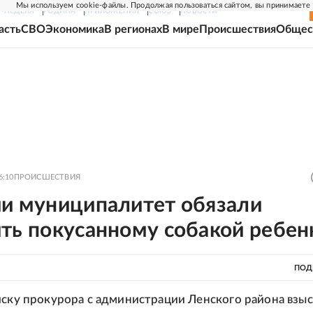
Мы используем cookie-файлы. Продолжая пользоваться сайтом, вы принимаете
Г-НЕДЕЛЯ
РОДИНА
ПРИЛОЖЕНИЯ
СОЮЗ
НОВОСТИ
асть
СВО
Экономика
В регионах
В мире
Происшествия
Общес
6:10
ПРОИСШЕСТВИЯ
ии муниципалитет обязали
ть покусанному собакой ребен
ПОД
иску прокурора с администрации Ленского района взы