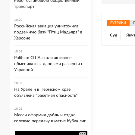
небо" остановили общественный
транспорт
10:20
РУБРИКИ
Российская авиация уничтожила
подземную базу "Птиц Мадьяра" в
Суд
Яку
Херсоне
10:08
Politico: США стали активнее
обмениваться данными разведки с
Украиной
10:06
На Урале и в Пермском крае
объявлена "ракетная опасность"
10:02
Месси оформил дубль и отдал
голевую передачу в матче Кубка лиг