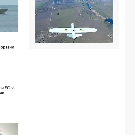
поразил
ы ЕС за
как