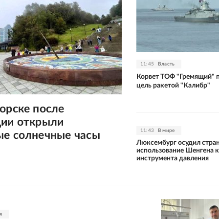
11:45
Власть
Корвет ТОФ "Гремящий" 
цель ракетой "Калибр"
орске после
ции открыли
11:43
В мире
ые солнечные часы
Люксембург осудил стран
использование Шенгена 
инструмента давления
я