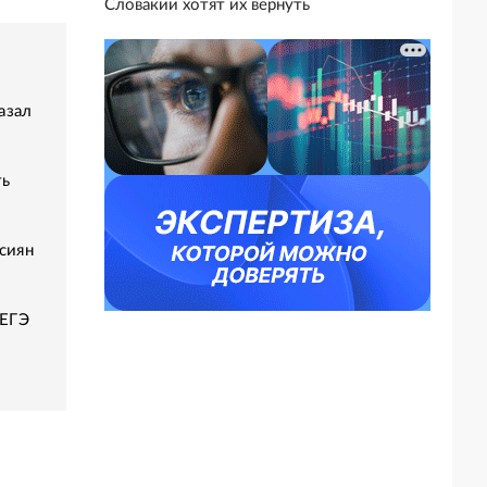
Словакии хотят их вернуть
азал
ть
сиян
 ЕГЭ