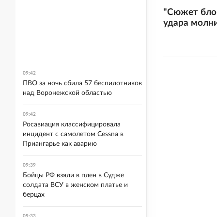
"Сюжет бло
удара молни
09:42
ПВО за ночь сбила 57 беспилотников
над Воронежской областью
09:42
Росавиация классифицировала
инцидент с самолетом Cessna в
Приангарье как аварию
09:39
Бойцы РФ взяли в плен в Судже
солдата ВСУ в женском платье и
берцах
09:33