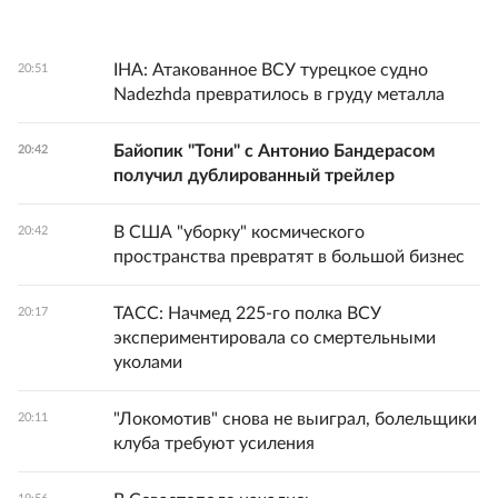
IHA: Атакованное ВСУ турецкое судно
20:51
Nadezhda превратилось в груду металла
Байопик "Тони" с Антонио Бандерасом
20:42
получил дублированный трейлер
В США "уборку" космического
20:42
пространства превратят в большой бизнес
ТАСС: Начмед 225-го полка ВСУ
20:17
экспериментировала со смертельными
уколами
"Локомотив" снова не выиграл, болельщики
20:11
клуба требуют усиления