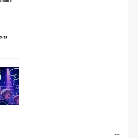
пляж в
з-за