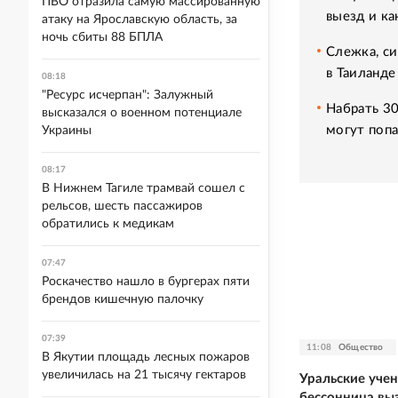
ПВО отразила самую массированную
выезд и ка
атаку на Ярославскую область, за
ночь сбиты 88 БПЛА
Слежка, си
в Таиланде
08:18
"Ресурс исчерпан": Залужный
Набрать 30
высказался о военном потенциале
могут попа
Украины
08:17
В Нижнем Тагиле трамвай сошел с
рельсов, шесть пассажиров
обратились к медикам
07:47
Роскачество нашло в бургерах пяти
брендов кишечную палочку
07:39
11:08
Общество
В Якутии площадь лесных пожаров
увеличилась на 21 тысячу гектаров
Уральские уче
бессонница вы