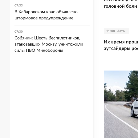
головной боли
07:33
В Хабаровском крае объявлено
штормовое предупреждение
11:08
Авто
07:30
Собянин: Шесть беспилотников,
Их время прош
атаковавших Москву, уничтожили
аутсайдеры ро
силы ПВО Минобороны