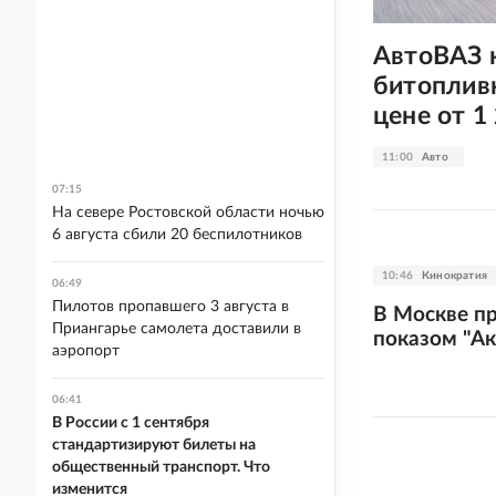
АвтоВАЗ 
битопливн
цене от 1
11:00
Авто
07:15
На севере Ростовской области ночью
6 августа сбили 20 беспилотников
10:46
Кинократия
06:49
Пилотов пропавшего 3 августа в
В Москве пр
Приангарье самолета доставили в
показом "А
аэропорт
06:41
В России с 1 сентября
стандартизируют билеты на
общественный транспорт. Что
изменится