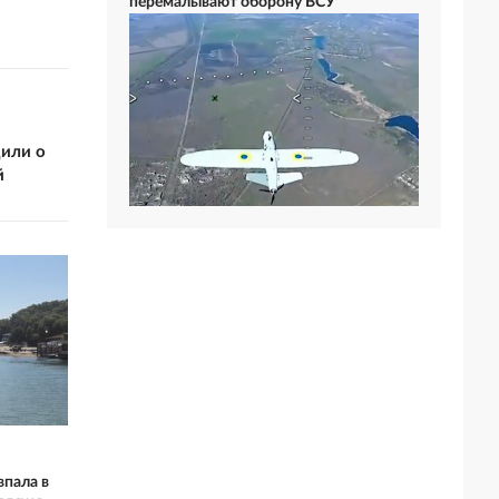
перемалывают оборону ВСУ
или о
й
пала в