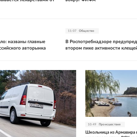
11:07
Общество
ло: названы главные
В Роспотребнадзоре предупред
ссийского авторынка
втором пике активности клеще
10:49
Происшествия
Школьница из Армавира в