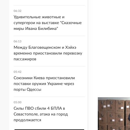
06:32
Удивительные животные и
супергерои на выставке "Сказочные
миры Ивана Билибина"
06:13
Между Благовещенском и Хэйхэ
временно приостановили перевозку
пассажиров
05:42
Союзники Киева приостановили
поставки оружия Украине через
порты Одессы
05:00
Силы ПВО сбили 4 БПЛА в
Севастополе, атака на город
продолжается