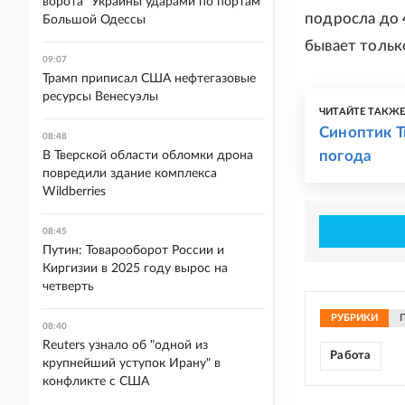
ворота" Украины ударами по портам
подросла до 
Большой Одессы
бывает только
09:07
Трамп приписал США нефтегазовые
ресурсы Венесуэлы
ЧИТАЙТЕ ТАКЖ
Синоптик Т
08:48
погода
В Тверской области обломки дрона
повредили здание комплекса
Wildberries
08:45
Путин: Товарооборот России и
Киргизии в 2025 году вырос на
четверть
РУБРИКИ
08:40
Reuters узнало об "одной из
Работа
крупнейший уступок Ирану" в
конфликте с США