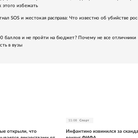
к этого избежать
гнал SOS и жестокая расправа: Что известно об убийстве рос
0 баллов и не пройти на бюджет? Почему не все отличники
сть в вузы
11:08
Спорт
ные открыли, что
Инфантино извинился за сканд
зывается лекарствами от
вокруг ФИФА