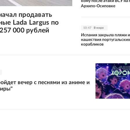
кому после атаки ВСУ на 
Архипо-Осиповке
начал продавать
ые Lada Largus по
10:47
В мире
 257 000 рублей
Испания закрыла пляжи и
нашествия португальских
корабликов
ойдет вечер с песнями из аниме и
киры"