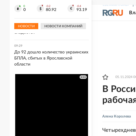
берцах
СВЕЖИЙ НОМЕР
Р
0
-0.2
-0.4
0
80.92
93.19
Вл
09:33
ВСУ пытались обмануть ВС России в
Зарнице минами-ловушками в виде
НОВОСТИ
НОВОСТИ КОМПАНИЙ
сладостей
09:29
До 92 дошло количество украинских
БПЛА, сбитых в Ярославской
области
05.11.2024 0
В Росси
рабоча
Алена Королева
Четырехдневн