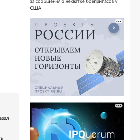
за сообщения о нехватке боеприпасов у
США
азал
ть