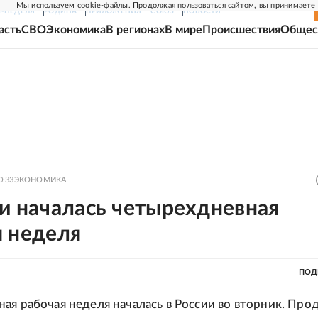
Мы используем cookie-файлы. Продолжая пользоваться сайтом, вы принимаете
Г-НЕДЕЛЯ
РОДИНА
ПРИЛОЖЕНИЯ
СОЮЗ
НОВОСТИ
асть
СВО
Экономика
В регионах
В мире
Происшествия
Общес
0:33
ЭКОНОМИКА
и началась четырехдневная
я неделя
ПОД
ая рабочая неделя началась в России во вторник. Про