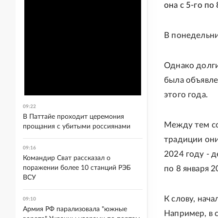
она с 5-го по
В понедельни
Однако долги
была объявле
этого года.
09:22
В Паттайе проходит церемония
Между тем со
прощания с убитыми россиянами
традиции они
09:16
2024 году - д
Командир Сват рассказал о
поражении более 10 станций РЭБ
по 8 января 
ВСУ
К слову, нач
09:10
Армия РФ парализовала "южные
Например, в 