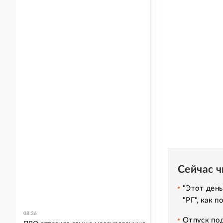
Сейчас 
"Этот день
"РГ", как 
08:36
Отпуск под