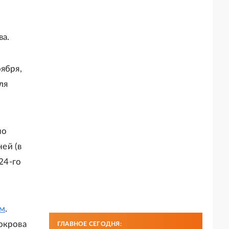
ва.
ября,
ля
по
ей (в
24-го
м
.
окрова
ГЛАВНОЕ СЕГОДНЯ: