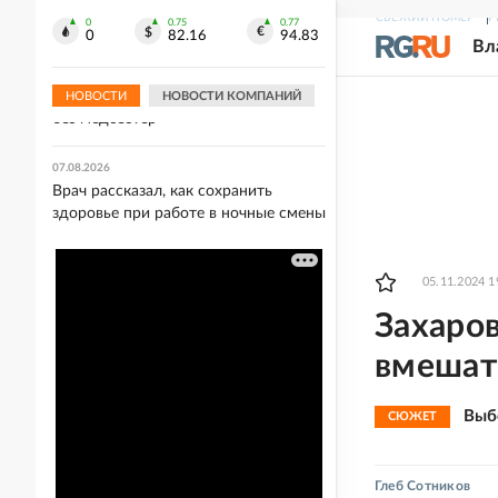
борьбе
СВЕЖИЙ НОМЕР
Р
0
0.75
0.77
0
82.16
94.83
Вл
07.08.2026
Украинский врач предупредила, что
киевские больницы могут остаться
НОВОСТИ
НОВОСТИ КОМПАНИЙ
без медсестер
07.08.2026
Врач рассказал, как сохранить
здоровье при работе в ночные смены
05.11.2024 1
Захаро
вмешат
Выб
СЮЖЕТ
Глеб Сотников