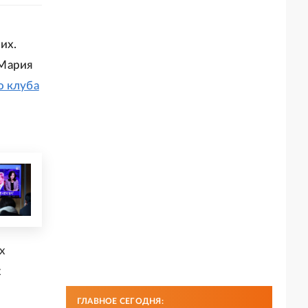
их.
 Мария
о клуба
х
х
ГЛАВНОЕ СЕГОДНЯ: