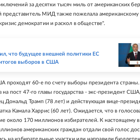
риключений за десятки тысяч миль от американских бер
 представитель МИД также пожелала американскому
кризис демократии и раскол в обществе".
Е
ил, что будущее внешней политики ЕС
 итогов выборов в США
ША проходят 60-е по счету выборы президента страны
 на пост 47-го главы государства - экс-президент США
ц Дональд Трамп (78 лет) и действующая вице-презид
тка Камала Харрис (60 лет). Ожидается, что в голосов
ие около 170 миллионов избирателей. К настоящему 
ллионов американских граждан отдали свой голос до
ись на избирательные участки или направили бюллете