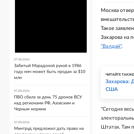
Москва отвер
вмешательств
Такое заявле
Захарова на 
"Валдай"
.
07.08.2026
Забитый Марадоной рукой в 1986
году мяч может быть продан за $10
ЧИТАЙТЕ ТАКЖ
млн
Захарова: 
США
07.08.2026
ПВО сбила за день 75 дронов ВСУ
над регионами РФ, Азовским и
"Сегодня весь
Черным морями
электоральны
07.08.2026
Штатах. Там 
Минтруд предложил дать право на