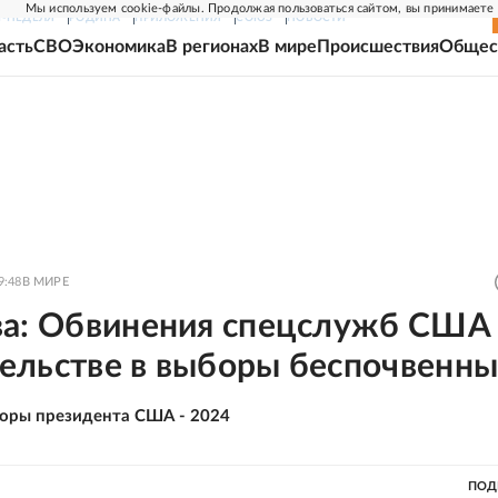
Мы используем cookie-файлы. Продолжая пользоваться сайтом, вы принимаете
Г-НЕДЕЛЯ
РОДИНА
ПРИЛОЖЕНИЯ
СОЮЗ
НОВОСТИ
асть
СВО
Экономика
В регионах
В мире
Происшествия
Общес
9:48
В МИРЕ
ва: Обвинения спецслужб США
ельстве в выборы беспочвенн
оры президента США - 2024
ПОД