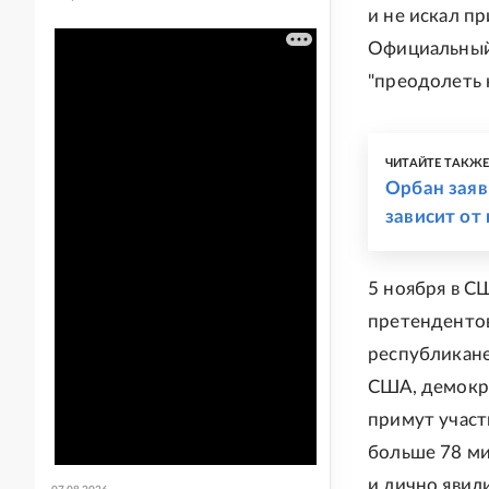
и не искал п
Официальный
"преодолеть 
ЧИТАЙТЕ ТАКЖ
Орбан заяв
зависит от
5 ноября в С
претендентов
республикане
США, демокра
примут участ
больше 78 ми
и лично явил