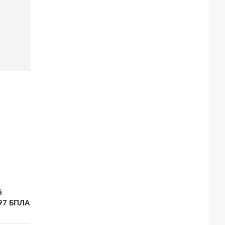
й
397 БПЛА