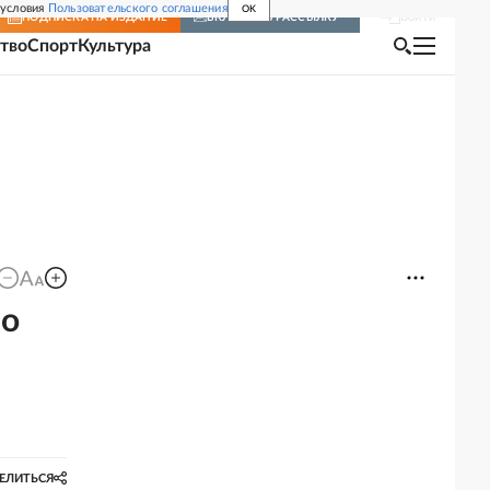
 условия
Пользовательского соглашения
OK
Войти
ПОДПИСКА
НА ИЗДАНИЕ
ВКЛЮЧИТЬ РАССЫЛКУ
тво
Спорт
Культура
 о
ы
ЕЛИТЬСЯ