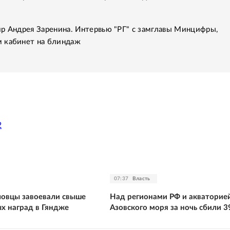
р Андрея Заренина. Интервью "РГ" с замглавы Минцифры,
 кабинет на блиндаж
2
07:37
Власть
ловцы завоевали свыше
Над регионами РФ и акваторие
х наград в Гяндже
Азовского моря за ночь сбили 