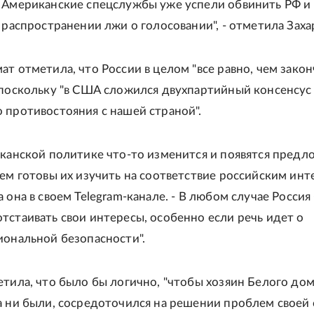
 Американские спецслужбы уже успели обвинить РФ и
 распространении лжи о голосовании", - отметила Заха
ат отметила, что России в целом "все равно, чем закон
 поскольку "в США сложился двухпартийный консенсус
 противостояния с нашей страной".
иканской политике что-то изменится и появятся предл
дем готовы их изучить на соответствие российским инт
 она в своем Telegram-канале. - В любом случае Россия
тстаивать свои интересы, особенно если речь идет о
иональной безопасности".
етила, что было бы логично, "чтобы хозяин Белого дом
а ни были, сосредоточился на решении проблем своей