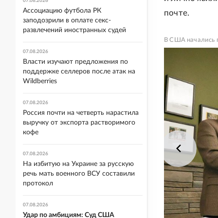
07.08.2026
Ассоциацию футбола РК
почте.
заподозрили в оплате секс-
развлечений иностранных судей
В США начались 
07.08.2026
Власти изучают предложения по
поддержке селлеров после атак на
Wildberries
07.08.2026
Россия почти на четверть нарастила
выручку от экспорта растворимого
кофе
07.08.2026
На избитую на Украине за русскую
речь мать военного ВСУ составили
протокол
07.08.2026
Удар по амбициям: Суд США