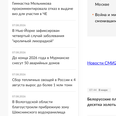
Гимнастка Мельникова
Москве
прокомментировала отказ в выдаче
виз для участия в ЧЕ
Война и ми
сменившим
07.08.2026
В Нью-Йорке зафиксирован
четвертый случай заболевания
"кроличьей лихорадкой"
07.08.2026
До конца 2026 года в Мурманске
Новости СМИ
снесут 50 аварийных домов
07.08.2026
Сбор тепличных овощей в России к 4
августа вырос до более 1 млн тонн
07:44
В мире
07.08.2026
Белорусские п
В Вологодской области
десятка золоты
благоустроили прибрежную зону
Шекснинского водохранилища