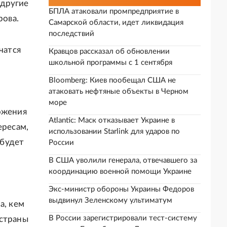
 другие
БПЛА атаковали промпредприятие в
рова.
Самарской области, идет ликвидация
последствий
чатся
Кравцов рассказал об обновлении
школьной программы с 1 сентября
Bloomberg: Киев пообещал США не
атаковать нефтяные объекты в Черном
море
ожения
Atlantic: Маск отказывает Украине в
ересам,
использовании Starlink для ударов по
 будет
России
В США уволили генерала, отвечавшего за
координацию военной помощи Украине
Экс-министр обороны Украины Федоров
выдвинул Зеленскому ультиматум
а, кем
В России зарегистрировали тест-систему
 страны