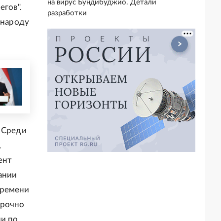
на вирус Бундибуджио. Детали
егов".
разработки
 народу
. Среди
,
ент
ании
времени
срочно
ни по