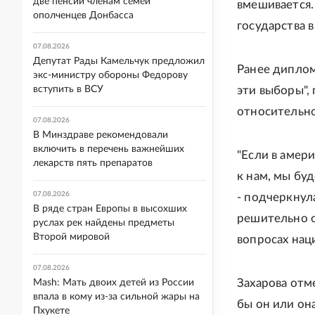
две пенсии членам семей
вмешивается.
ополченцев Донбасса
государства в
07.08.2026
Депутат Рады Камельчук предложил
Ранее диплом
экс-министру обороны Федорову
вступить в ВСУ
эти выборы",
относительно
07.08.2026
В Минздраве рекомендовали
включить в перечень важнейших
"Если в амер
лекарств пять препаратов
к нам, мы бу
07.08.2026
- подчеркнула
В ряде стран Европы в высохших
решительно о
руслах рек найдены предметы
Второй мировой
вопросах нац
07.08.2026
Захарова отм
Mash: Мать двоих детей из России
впала в кому из-за сильной жары на
бы он или он
Пхукете