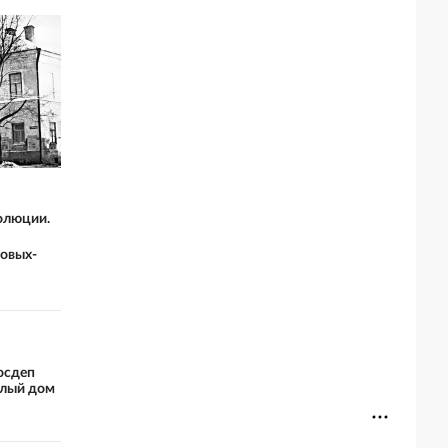
олюции.
новых-
Госдеп
елый дом