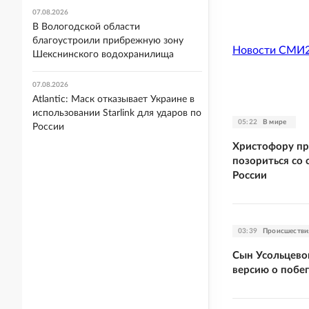
07.08.2026
В Вологодской области
благоустроили прибрежную зону
Новости СМИ
Шекснинского водохранилища
07.08.2026
Atlantic: Маск отказывает Украине в
использовании Starlink для ударов по
05:22
В мире
России
Христофору пр
позориться со 
России
03:39
Происшестви
Сын Усольцевой
версию о побе