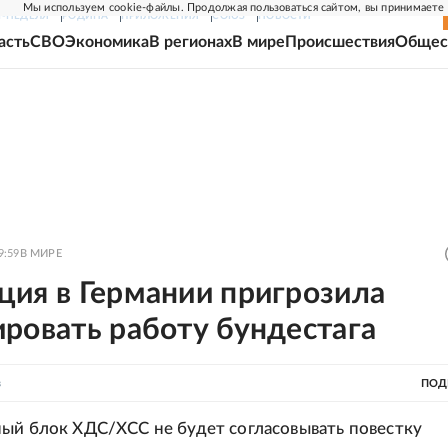
Мы используем cookie-файлы. Продолжая пользоваться сайтом, вы принимаете
Г-НЕДЕЛЯ
РОДИНА
ПРИЛОЖЕНИЯ
СОЮЗ
НОВОСТИ
асть
СВО
Экономика
В регионах
В мире
Происшествия
Общес
9:59
В МИРЕ
ция в Германии пригрозила
ровать работу бундестага
в
ПОД
ый блок ХДС/ХСС не будет согласовывать повестку