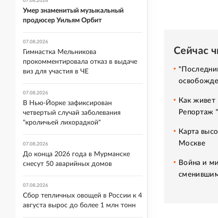
07.08.2026
Умер знаменитый музыкальный
продюсер Уильям Орбит
07.08.2026
Сейчас 
Гимнастка Мельникова
прокомментировала отказ в выдаче
"Последний
виз для участия в ЧЕ
освобожде
07.08.2026
Как живет 
В Нью-Йорке зафиксирован
Репортаж 
четвертый случай заболевания
"кроличьей лихорадкой"
Карта высо
Москве
07.08.2026
До конца 2026 года в Мурманске
Война и ми
снесут 50 аварийных домов
сменившим
07.08.2026
Сбор тепличных овощей в России к 4
августа вырос до более 1 млн тонн