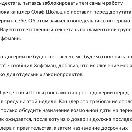
ндестага, пытаясь заблокировать тем самым работу
пока канцлер Олаф Шольц не поставит перед депутат
ерии к себе. Об этом заявил в понедельник в интервью
Bayern ответственный секретарь парламентской груп
оффманн.
 о доверии не будет поставлен, мы будем отклонять п
га", - сообщил Хоффман, добавив, что исключение мож
ко для отдельных законопроектов.
ует, чтобы Шольц поставил вопрос о доверии перед
в среду на этой неделе. Канцлер это требование откл
 только обсудить назначение возможной даты на пери
ак ожидается, после вотума о доверии должна послед
цлера и правительства, а затем назначение досрочных