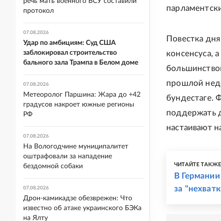
речь мать военного ВСУ составили
парламентски
протокол
07.08.2026
Повестка дня
Удар по амбициям: Суд США
заблокировал строительство
консенсуса, 
бального зала Трампа в Белом доме
большинством
прошлой неде
07.08.2026
Метеоролог Паршина: Жара до +42
бундестаге. 
градусов накроет южные регионы
поддержать д
РФ
настаивают н
07.08.2026
На Вологодчине муниципалитет
оштрафовали за нападение
ЧИТАЙТЕ ТАКЖ
бездомной собаки
В Германии
за "нехват
07.08.2026
Дрон-камикадзе обезврежен: Что
известно об атаке украинского БЭКа
на Ялту