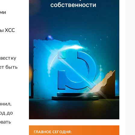
ами
пы ХСС
овестку
ет быть
онил,
од до
овать
ГЛАВНОЕ СЕГОДНЯ: