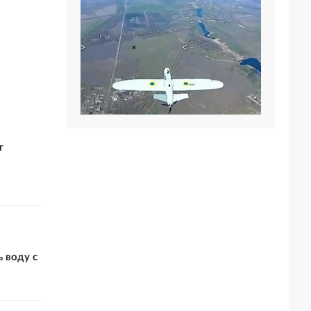
т
 воду с