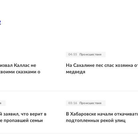
2
04:55
Происшествия
извал Каллас не
На Сахалине пес спас хозяина о
своими сказками о
медведя
я
03:16
Происшествия
 заявил, что верит в
В Хабаровске начали откачивать
ге пропавшей семьи
подтопленных рекой улиц