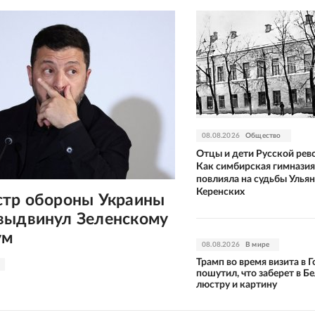
08.08.2026
Общество
Отцы и дети Русской рев
Как симбирская гимназия
повлияла на судьбы Улья
Керенских
стр обороны Украины
выдвинул Зеленскому
ум
08.08.2026
В мире
Трамп во время визита в 
пошутил, что заберет в Б
люстру и картину