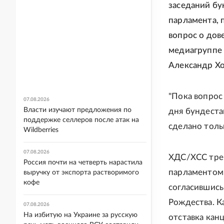
заседаний бу
парламента, 
вопрос о дов
медиагруппе 
Александр Х
"Пока вопрос
07.08.2026
Власти изучают предложения по
дня бундеста
поддержке селлеров после атак на
сделано толь
Wildberries
07.08.2026
ХДС/ХСС треб
Россия почти на четверть нарастила
парламентом 
выручку от экспорта растворимого
кофе
согласившись
Рождества. К
07.08.2026
На избитую на Украине за русскую
отставка кан