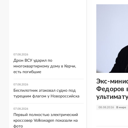
07.08.2026
Дрон ВСУ ударил по
многоквартирному дому в Керчи,
есть погибшие
Экс-мини
07.08.2026
Федоров 
Беспилотник атаковал судно под
ультимат
турецким флагом у Новороссийска
08.08.2026
В мире
07.08.2026
Первый полностью электрический
кроссовер Volkswagen показали на
фото