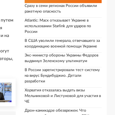
Сразу в семи регионах России объявили
ракетную опасность
 путем
Atlantic: Маск отказывает Украине в
использовании Starlink для ударов по
я
России
и на
В США уволили генерала, отвечавшего за
координацию военной помощи Украине
могут
Экс-министр обороны Украины Федоров
аторы,
выдвинул Зеленскому ультиматум
В России зарегистрировали тест-систему
на вирус Бундибуджио. Детали
разработки
Хорватия отказалась выдать визы
Мельниковой и Листуновой для участия в
ЧЕ
Дрон-камикадзе обезврежен: Что