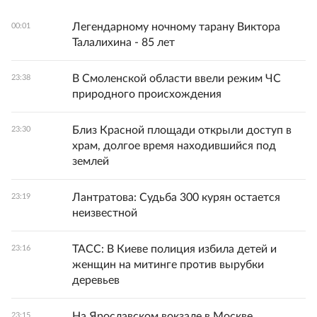
Легендарному ночному тарану Виктора
00:01
Талалихина - 85 лет
В Смоленской области ввели режим ЧС
23:38
природного происхождения
Близ Красной площади открыли доступ в
23:30
храм, долгое время находившийся под
землей
Лантратова: Судьба 300 курян остается
23:19
неизвестной
ТАСС: В Киеве полиция избила детей и
23:16
женщин на митинге против вырубки
деревьев
На Ярославском вокзале в Москве
23:15