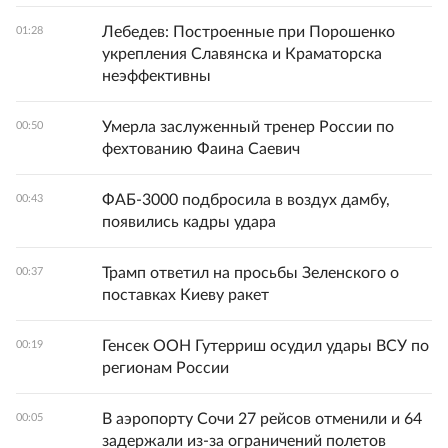
Лебедев: Построенные при Порошенко
01:28
укрепления Славянска и Краматорска
неэффективны
Умерла заслуженный тренер России по
00:50
фехтованию Фаина Саевич
ФАБ-3000 подбросила в воздух дамбу,
00:43
появились кадры удара
Трамп ответил на просьбы Зеленского о
00:37
поставках Киеву ракет
Генсек ООН Гутерриш осудил удары ВСУ по
00:19
регионам России
В аэропорту Сочи 27 рейсов отменили и 64
00:05
задержали из-за ограничений полетов