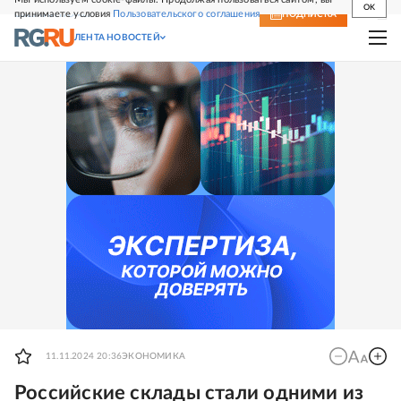
OK
принимаете условия
Пользовательского соглашения
СВЕЖИЙ НОМЕР
ПОДПИСКА
ЛЕНТА НОВОСТЕЙ
11.11.2024 20:36
ЭКОНОМИКА
Российские склады стали одними из