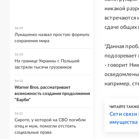
никакой разр
встречаются и
сдаче общих 
16:19
Лукашенко назвал простую формулу
сохранения мира
"Данная проб
16:19
подозревает 
На границе Украины с Польшей
- говорит Ни
застряли тысячи грузовиков
осведомлены 
16:12
например, ст
Warner Bros. рассматривает
возможность создания продолжения
"Барби"
ЧИТАЙТЕ ТАКЖ
Сети связи
16:11
Сироте, у которой на СВО погибли
имущества
отец и муж, помогли отстоять
социальные права