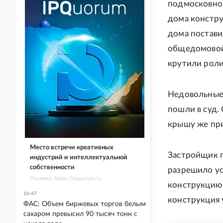
подмосковном
дома констру
дома постави
общедомовой 
крутили роли
Недовольные
пошли в суд.
крышу же пр
Место встречи креативных
Застройщик п
индустрий и интеллектуальной
собственности
разрешило ус
Реклама. https://ipquorum.ru
конструкцию 
16:47
конструкция 
ФАС: Объем биржевых торгов белым
сахаром превысил 90 тысяч тонн с