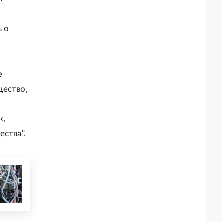
ь о
е
щество,
к,
ства".