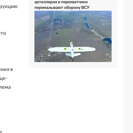
артиллерия и перехватчики
трукцию
перемалывают оборону ВСУ
что
ния в
це-
блема
т