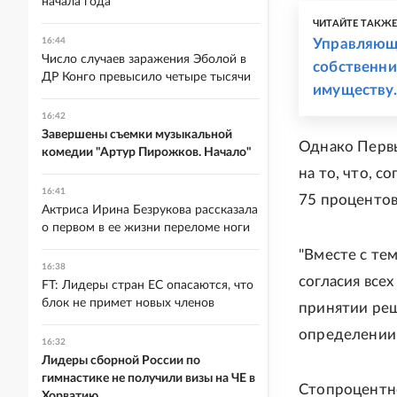
начала года
ЧИТАЙТЕ ТАКЖ
16:44
Управляюща
Число случаев заражения Эболой в
собственн
ДР Конго превысило четыре тысячи
имуществу.
16:42
Завершены съемки музыкальной
Однако Перв
комедии "Артур Пирожков. Начало"
на то, что, 
16:41
75 процентов
Актриса Ирина Безрукова рассказала
о первом в ее жизни переломе ноги
"Вместе с те
16:38
согласия все
FT: Лидеры стран ЕС опасаются, что
блок не примет новых членов
принятии реш
определении 
16:32
Лидеры сборной России по
гимнастике не получили визы на ЧЕ в
Стопроцентно
Хорватию