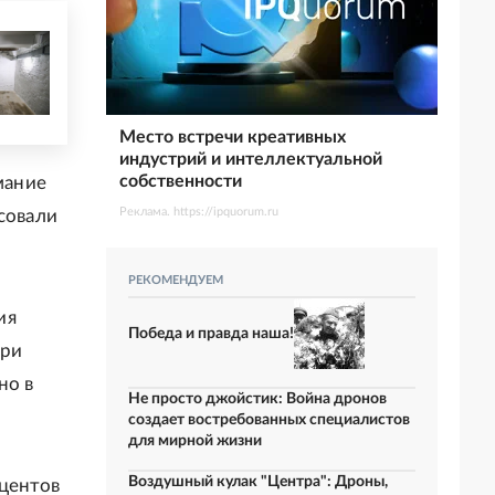
Место встречи креативных
индустрий и интеллектуальной
собственности
мание
Реклама. https://ipquorum.ru
совали
РЕКОМЕНДУЕМ
ия
Победа и правда наша!
при
но в
Не просто джойстик: Война дронов
создает востребованных специалистов
для мирной жизни
Воздушный кулак "Центра": Дроны,
оцентов