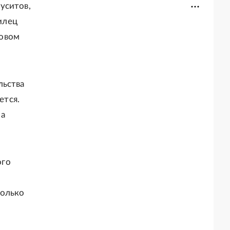
уситов,
илец
мовом
льства
ется.
ра
ого
только