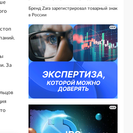
ыше
Бренд Zara зарегистрировал товарный знак
ого
в России
-стоп
паний.
цы
и. За
льцов
ция
что