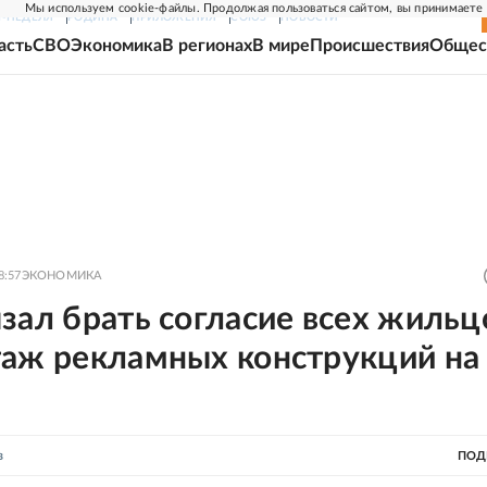
Мы используем cookie-файлы. Продолжая пользоваться сайтом, вы принимаете
Г-НЕДЕЛЯ
РОДИНА
ПРИЛОЖЕНИЯ
СОЮЗ
НОВОСТИ
асть
СВО
Экономика
В регионах
В мире
Происшествия
Общес
8:57
ЭКОНОМИКА
зал брать согласие всех жильц
таж рекламных конструкций на
в
ПОД