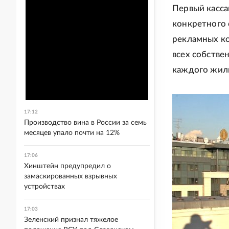
Первый касса
конкретного 
рекламных ко
всех собстве
каждого жиль
17:12
Производство вина в России за семь
месяцев упало почти на 12%
17:06
Хинштейн предупредил о
замаскированных взрывных
устройствах
17:03
Зеленский признал тяжелое