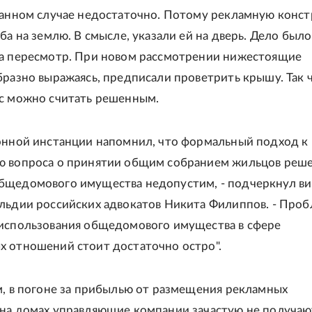
данном случае недостаточно. Потому рекламную конс
ба на землю. В смысле, указали ей на дверь. Дело было
а пересмотр. При новом рассмотрении нижестоящие
бразно выражаясь, предписали проветрить крышу. Так 
с можно считать решенным.
онной инстанции напомнил, что формальный подход к
ю вопроса о принятии общим собранием жильцов реше
бщедомового имущества недопустим, - подчеркнул ви
льдии российских адвокатов Никита Филиппов. - Про
использования общедомового имущества в сфере
 отношений стоит достаточно остро".
м, в погоне за прибылью от размещения рекламных
на домах управляющие компании зачастую не получаю