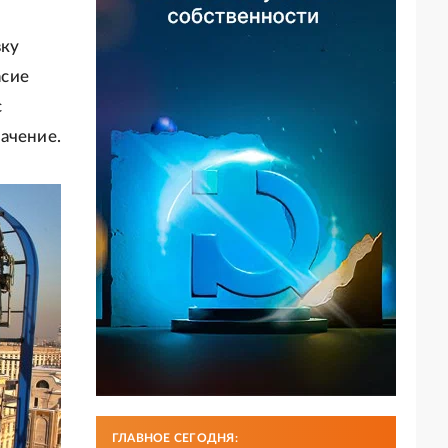
вку
асие
с
ачение.
ГЛАВНОЕ СЕГОДНЯ: