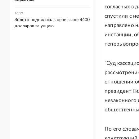
согласных в 
16:19
спустили с не
Золото поднялось в цене выше 4400
направлено н
долларов за унцию
инстанции, о
теперь вопро
"Суд кассаци
рассмотрени
отношении о
президент Ги
незаконного 
общественных
По его слова
конструкций 