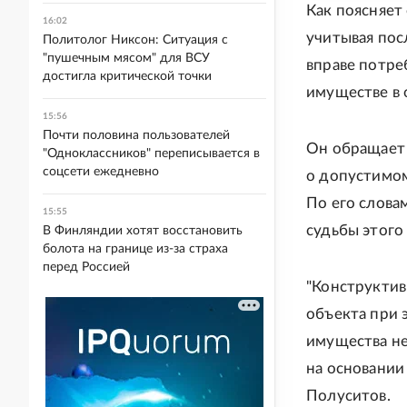
Как поясняет
16:02
учитывая по
Политолог Никсон: Ситуация с
"пушечным мясом" для ВСУ
вправе потре
достигла критической точки
имуществе в 
15:56
Почти половина пользователей
Он обращает 
"Одноклассников" переписывается в
соцсети ежедневно
о допустимом
По его слова
15:55
судьбы этого
В Финляндии хотят восстановить
болота на границе из-за страха
перед Россией
"Конструктив
объекта при 
имущества не
на основании
Полуситов.