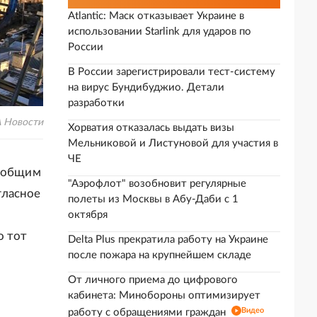
Atlantic: Маск отказывает Украине в
использовании Starlink для ударов по
России
В России зарегистрировали тест-систему
на вирус Бундибуджио. Детали
разработки
А Новости
Хорватия отказалась выдать визы
Мельниковой и Листуновой для участия в
ЧЕ
я общим
"Аэрофлот" возобновит регулярные
гласное
полеты из Москвы в Абу-Даби с 1
октября
о тот
Delta Plus прекратила работу на Украине
после пожара на крупнейшем складе
От личного приема до цифрового
кабинета: Минобороны оптимизирует
Видео
работу с обращениями граждан