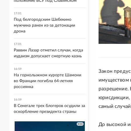
положение ВСУ под Славянском
17:01
Под белгородским Шебекино
мужчина ранен из-за детонации
дрона
17:01
Раввин Лазар отметил случаи, когда
иудаизм допускает смертную казнь
16:59
Закон предус
На горнолыжном курорте Шамони
имуществом н
во Франции погибла 64-летняя
россиянка
разрешение. 
юрисдикции, 
16:59
В Сенегале трех блогеров осудили за
самый случай
оскорбление президента страны
До высокой и