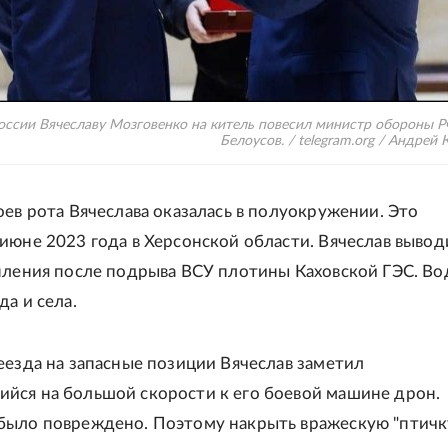
России Вячеславу Мозговенко на китель повесил министр обороны 
Белоусов. / telegram.org / Андрей
оев рота Вячеслава оказалась в полуокружении. Это
июне 2023 года в Херсонской области. Вячеслав вывод
пления после подрыва ВСУ плотины Каховской ГЭС. Во
а и села.
еезда на запасные позиции Вячеслав заметил
ся на большой скорости к его боевой машине дрон.
было повреждено. Поэтому накрыть вражескую "птичк