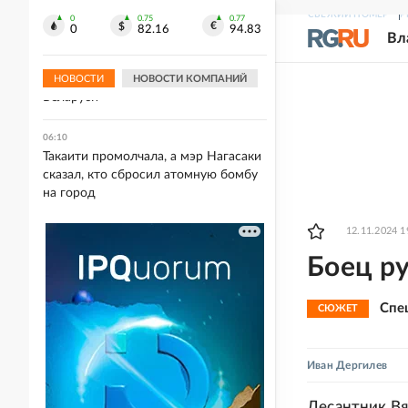
леопарда
СВЕЖИЙ НОМЕР
Р
0
0.75
0.77
0
82.16
94.83
Вл
06:40
Минск: Электроснабжение
восстановлено во всех регионах
НОВОСТИ
НОВОСТИ КОМПАНИЙ
Беларуси
06:10
Такаити промолчала, а мэр Нагасаки
сказал, кто сбросил атомную бомбу
на город
12.11.2024 1
Боец р
Спе
СЮЖЕТ
Иван Дергилев
Десантник Вя