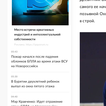
самого ее на
позывной Охо
в строй.
Место встречи креативных
индустрий и интеллектуальной
собственности
Реклама. https://ipquorum.ru
05:43
Пожар начался после падения
обломков БПЛА во время атаки ВСУ
на Новороссийск
05:30
В Бурятии двухлетний ребенок
выпал из окна пятого этажа
04:40
Мэр Кравченко: Идет отражение