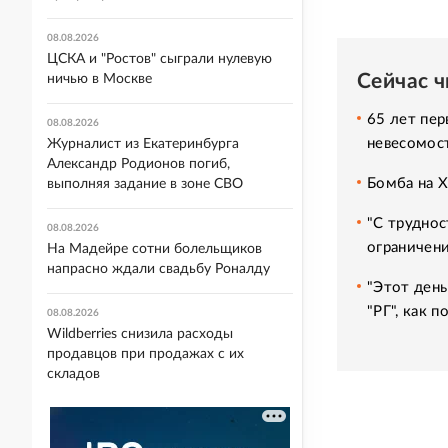
08.08.2026
ЦСКА и "Ростов" сыграли нулевую
Сейчас 
ничью в Москве
65 лет пер
08.08.2026
невесомос
Журналист из Екатеринбурга
Александр Родионов погиб,
Бомба на 
выполняя задание в зоне СВО
"С труднос
08.08.2026
ограничени
На Мадейре сотни болельщиков
напрасно ждали свадьбу Роналду
"Этот день
"РГ", как 
08.08.2026
Wildberries снизила расходы
продавцов при продажах с их
складов