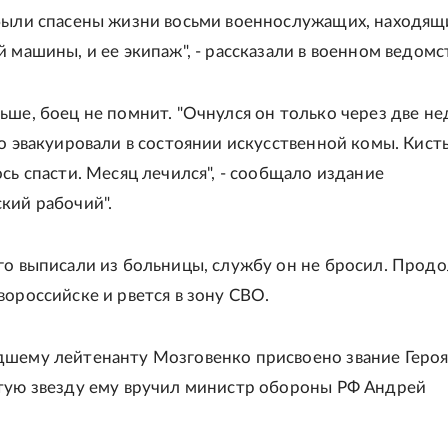
были спасены жизни восьми военнослужащих, находящи
 машины, и ее экипаж", - рассказали в военном ведомс
ьше, боец не помнит. "Очнулся он только через две не
го эвакуировали в состоянии искусственной комы. Кист
сь спасти. Месяц лечился", - сообщало издание
кий рабочий".
го выписали из больницы, службу он не бросил. Прод
вороссийске и рвется в зону СВО.
шему лейтенанту Мозговенко присвоено звание Геро
тую звезду ему вручил министр обороны РФ Андрей