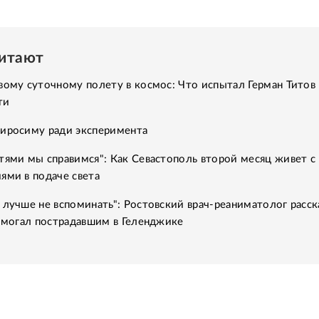
читают
вому суточному полету в космос: Что испытал Герман Титов 
ти
Хиросиму ради эксперимента
тями мы справимся": Как Севастополь второй месяц живет с
ями в подаче света
 лучше не вспоминать": Ростовский врач-реаниматолог расск
помогал пострадавшим в Геленджике