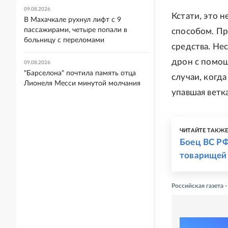
09.08.2026
Кстати, это 
В Махачкале рухнул лифт с 9
пассажирами, четыре попали в
способом. Пр
больницу с переломами
средства. Не
дрон с помощ
09.08.2026
"Барселона" почтила память отца
случаи, когд
Лионеля Месси минутой молчания
упавшая ветк
ЧИТАЙТЕ ТАКЖ
Боец ВС РФ
товарищей 
Российская газета