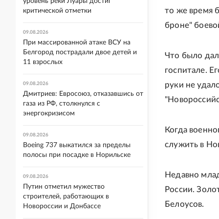
уровень реки Луары достиг
то же время 
критической отметки
броне" боевой
09.08.2026
При массированной атаке ВСУ на
Белгород пострадали двое детей и
Что было дал
11 взрослых
госпитале. Е
руки не удало
09.08.2026
Дмитриев: Евросоюз, отказавшись от
"Новороссийс
газа из РФ, столкнулся с
энергокризисом
Когда военно
09.08.2026
служить в Но
Boeing 737 выкатился за пределы
полосы при посадке в Норильске
Недавно млад
09.08.2026
Путин отметил мужество
России. Золо
строителей, работающих в
Белоусов.
Новороссии и Донбассе