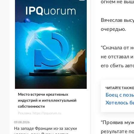
огнем не выш
Вячеслав выс
очередью.
"Сначала от н
не отставал 
его сбить авт
ЧИТАЙТЕ ТАКЖ
Боец с поз
Место встречи креативных
индустрий и интеллектуальной
Хотелось б
собственности
Реклама. https://ipquorum.ru
"Проявив муж
09.08.2026
На западе Франции из-за засухи
результате п