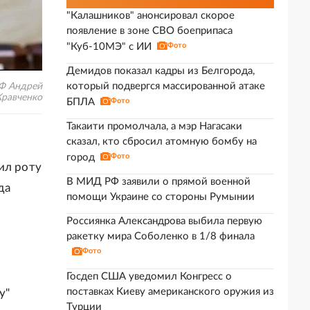
"Калашников" анонсировал скорое
появление в зоне СВО боеприпаса
"Куб-10МЭ" с ИИ
Фото
Демидов показал кадры из Белгорода,
который подвергся массированной атаке
РФ Андрей
 Кравченко
БПЛА
Фото
Такаити промолчала, а мэр Нагасаки
сказал, кто сбросил атомную бомбу на
город
Фото
ил роту
В МИД РФ заявили о прямой военной
да
помощи Украине со стороны Румынии
Россиянка Александрова выбила первую
ракетку мира Соболенко в 1/8 финала
Фото
Госдеп США уведомил Конгресс о
поставках Киеву американского оружия из
у"
Турции