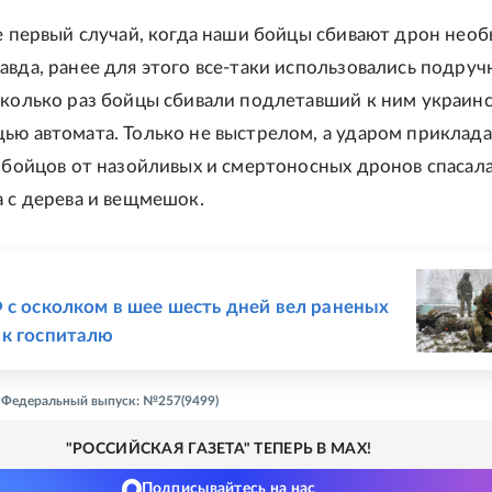
не первый случай, когда наши бойцы сбивают дрон нео
авда, ранее для этого все-таки использовались подру
сколько раз бойцы сбивали подлетавший к ним украин
ью автомата. Только не выстрелом, а ударом приклада
а бойцов от назойливых и смертоносных дронов спасал
а с дерева и вещмешок.
Е
 с осколком в шее шесть дней вел раненых
к госпиталю
 - Федеральный выпуск: №257(9499)
"РОССИЙСКАЯ ГАЗЕТА" ТЕПЕРЬ В MAX!
Подписывайтесь на нас