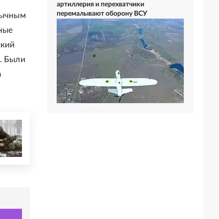
артиллерия и перехватчики
перемалывают оборону ВСУ
бычным
чные
ский
. Были
а