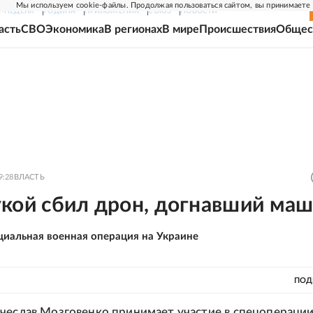
Мы используем cookie-файлы. Продолжая пользоваться сайтом, вы принимаете
Г-НЕДЕЛЯ
РОДИНА
ПРИЛОЖЕНИЯ
СОЮЗ
НОВОСТИ
асть
СВО
Экономика
В регионах
В мире
Происшествия
Общес
9:28
ВЛАСТЬ
укой сбил дрон, догнавший ма
циальная военная операция на Украине
ПОД
чеслав Мозговенко принимает участие в спецоперации