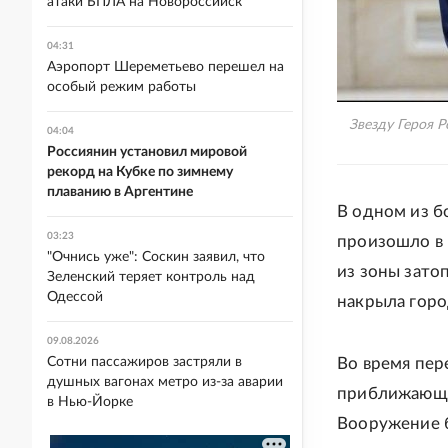
атаки БПЛА на Новороссийск
04:31
Аэропорт Шереметьево перешел на
особый режим работы
Звезду Героя 
04:04
Россиянин установил мировой
рекорд на Кубке по зимнему
плаванию в Аргентине
В одном из б
03:23
произошло в 
"Очнись уже": Соскин заявил, что
из зоны зато
Зеленский теряет контроль над
Одессой
накрыла город
09.08.2026
Сотни пассажиров застряли в
Во время пер
душных вагонах метро из-за аварии
приближающий
в Нью-Йорке
Вооружение 