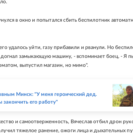
ло.
унулся в окно и попытался сбить беспилотник автомат
его удалось уйти, газу прибавили и рванули. Но беспи
и догнал замыкающую машину, - вспоминает боец. - Я п
оматом, выпустил магазин, но мимо".
Е
ывным Минск: "У меня героический дед.
ы закончить его работу"
ество и самоотверженность, Вячеслав отбил дрон руко
олучил тяжелое ранение, ожоги лица и дыхательных пу