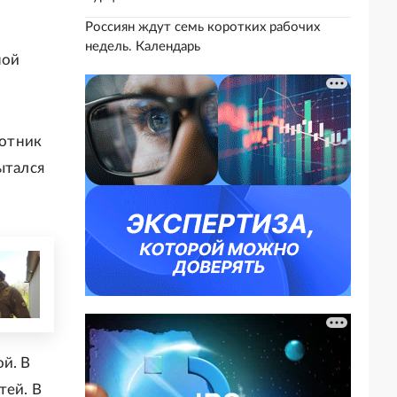
Россиян ждут семь коротких рабочих
недель. Календарь
ной
лотник
ытался
й. В
тей. В