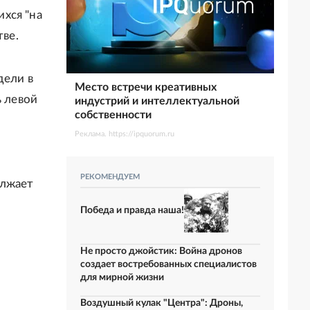
хся "на
тве.
дели в
Место встречи креативных
ь левой
индустрий и интеллектуальной
собственности
Реклама. https://ipquorum.ru
РЕКОМЕНДУЕМ
олжает
Победа и правда наша!
я
Не просто джойстик: Война дронов
создает востребованных специалистов
для мирной жизни
Воздушный кулак "Центра": Дроны,