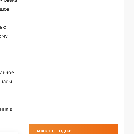
еловека
шов,
нью
ому
альное
 часы
ина в
ГЛАВНОЕ СЕГОДНЯ: