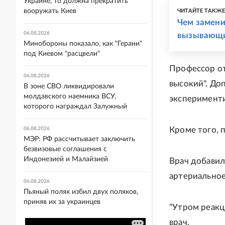
Украине, то должна прекратить
вооружать Киев
ЧИТАЙТЕ ТАКЖ
Чем замени
06.08.2026
вызывающи
Минобороны показало, как "Герани"
под Киевом "расцвели"
Профессор от
06.08.2026
высокий". До
В зоне СВО ликвидировали
молдавского наемника ВСУ,
эксперименти
которого награждал Залужный
Кроме того, 
06.08.2026
МЭР: РФ рассчитывает заключить
безвизовые соглашения с
Индонезией и Малайзией
Врач добавил
артериальное
06.08.2026
Пьяный поляк избил двух поляков,
приняв их за украинцев
"Утром реакц
врач.