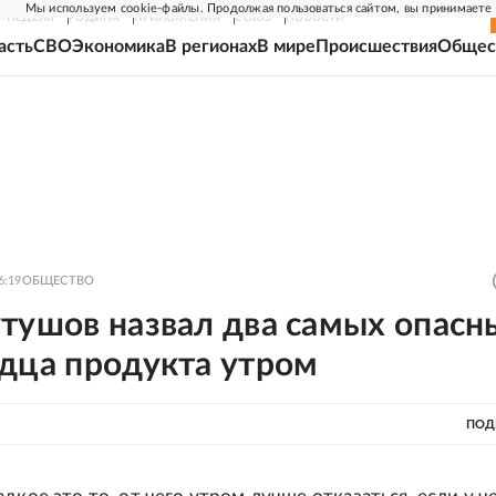
Мы используем cookie-файлы. Продолжая пользоваться сайтом, вы принимаете
Г-НЕДЕЛЯ
РОДИНА
ПРИЛОЖЕНИЯ
СОЮЗ
НОВОСТИ
асть
СВО
Экономика
В регионах
В мире
Происшествия
Общес
6:19
ОБЩЕСТВО
утушов назвал два самых опасн
рдца продукта утром
ПОД