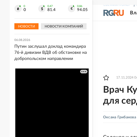
Европы в прыжках с вышки
СВЕЖИЙ НОМЕР
Р
0
0.47
0.86
0
81.4
94.05
Вл
06.08.2026
Акулу заметили в 36 километрах от
Владивостока
НОВОСТИ
НОВОСТИ КОМПАНИЙ
06.08.2026
Путин заслушал доклад командира
76-й дивизии ВДВ об обстановке на
добропольском направлении
17.11.2024 0
Врач К
для се
Оксана Грибанова