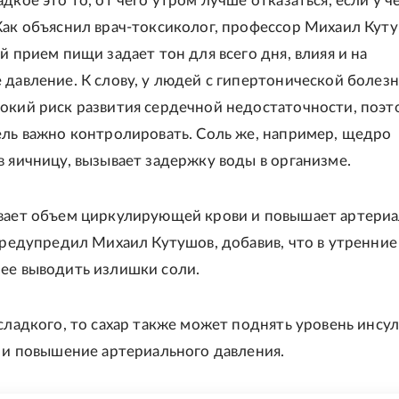
дкое это то, от чего утром лучше отказаться, если у ч
Как объяснил врач-токсиколог, профессор Михаил Куту
й прием пищи задает тон для всего дня, влияя и на
 давление. К слову, у людей с гипертонической болез
окий риск развития сердечной недостаточности, поэт
ель важно контролировать. Соль же, например, щедро
в яичницу, вызывает задержку воды в организме.
вает объем циркулирующей крови и повышает артери
 предупредил Михаил Кутушов, добавив, что в утренние
ее выводить излишки соли.
 сладкого, то сахар также может поднять уровень инсул
в и повышение артериального давления.