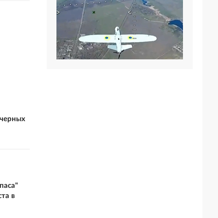
 черных
паса"
та в