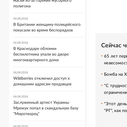
маски из-за горения мусорного
полигона
06.08.2026
В Британии женщину-полицейского
покусали во время беспорядков
06.08.2026
Сейчас 
В Краснодаре обломки
беспилотника упали во дворе
65 лет пер
многоквартирного дома
невесомос
06.08.2026
Бомба на 
Wildberries отключил доступ к
домашним адресам продавцов
"С труднос
ограничени
06.08.2026
Заслуженный артист Украины
"Этот день
Мрежук попал в скандальную базу
"РГ", как 
"Миротворец"
06.08.2026