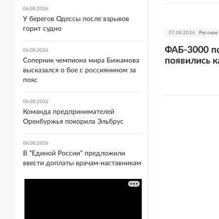
06.08.2026
У берегов Одессы после взрывов
горит судно
07.08.2026
Русское
ФАБ-3000 по
06.08.2026
появились 
Соперник чемпиона мира Бижамова
высказался о бое с россиянином за
пояс
06.08.2026
Команда предпринимателей
Оренбуржья покорила Эльбрус
06.08.2026
В "Единой России" предложили
ввести доплаты врачам-наставникам