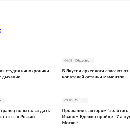
2
04:39
Общество
ая студия кинохроники
В Якутии археологи спасают от
е дыхание
копателей останки мамонтов
я
03:00
Спорт
странец попытался дать
Прощание с автором "золотого 
остаться в России
Иваном Едешко пройдет 7 авгус
Москве