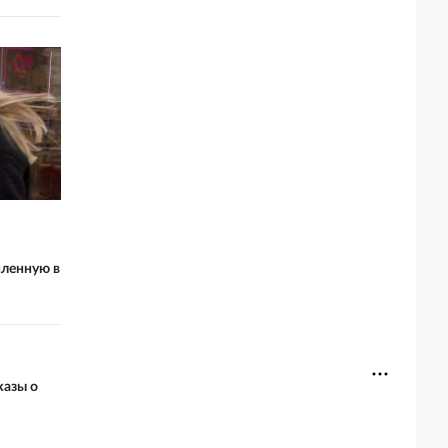
пленную в
казы о