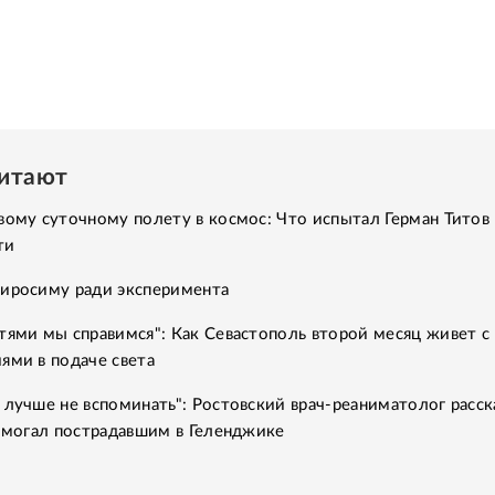
читают
вому суточному полету в космос: Что испытал Герман Титов 
ти
Хиросиму ради эксперимента
тями мы справимся": Как Севастополь второй месяц живет с
ями в подаче света
 лучше не вспоминать": Ростовский врач-реаниматолог расск
помогал пострадавшим в Геленджике