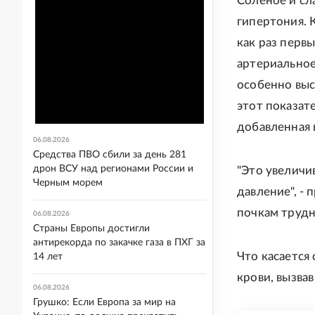
Соленое и сла
гипертония. 
как раз первы
артериальное
особенно выс
этот показат
добавленная 
06.08.2026
Средства ПВО сбили за день 281
дрон ВСУ над регионами России и
"Это увеличи
Черным морем
давление", -
почкам трудн
06.08.2026
Страны Европы достигли
антирекорда по закачке газа в ПХГ за
Что касается
14 лет
крови, вызва
06.08.2026
Грушко: Если Европа за мир на