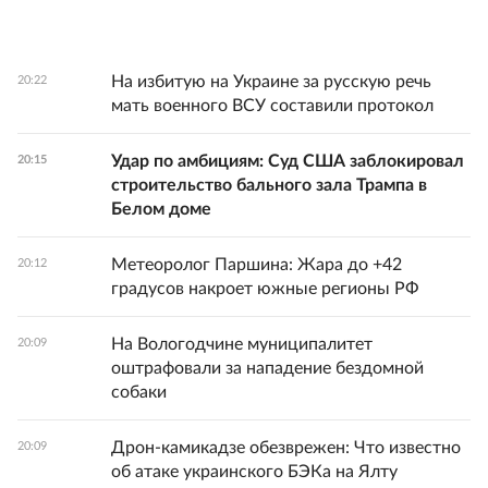
На избитую на Украине за русскую речь
20:22
мать военного ВСУ составили протокол
Удар по амбициям: Суд США заблокировал
20:15
строительство бального зала Трампа в
Белом доме
Метеоролог Паршина: Жара до +42
20:12
градусов накроет южные регионы РФ
На Вологодчине муниципалитет
20:09
оштрафовали за нападение бездомной
собаки
Дрон-камикадзе обезврежен: Что известно
20:09
об атаке украинского БЭКа на Ялту