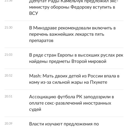
Депутат Рады Камельчук предложил экс-
21:36
министру обороны Федорову вступить в
ВСУ
В Минздраве рекомендовали включить в
21:30
перечень важнейших лекарств пять
препаратов
В ряде стран Европы в высохших руслах рек
21:03
найдены предметы Второй мировой
Mash: Мать двоих детей из России впала в
20:52
кому из-за сильной жары на Пхукете
Ассоциацию футбола РК заподозрили в
20:51
оплате секс-развлечений иностранных
судей
Власти изучают предложения по
20:39