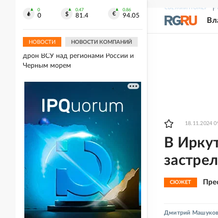
76-й дивизии ВДВ об обстановке на
СВЕЖИЙ НОМЕР
Р
0
0.47
0.86
добропольском направлении
0
81.4
94.05
Вл
06.08.2026
НОВОСТИ
НОВОСТИ КОМПАНИЙ
Средства ПВО сбили за день 281
дрон ВСУ над регионами России и
Черным морем
18.11.2024 0
В Ирку
застрел
Пре
СЮЖЕТ
Дмитрий Машуко