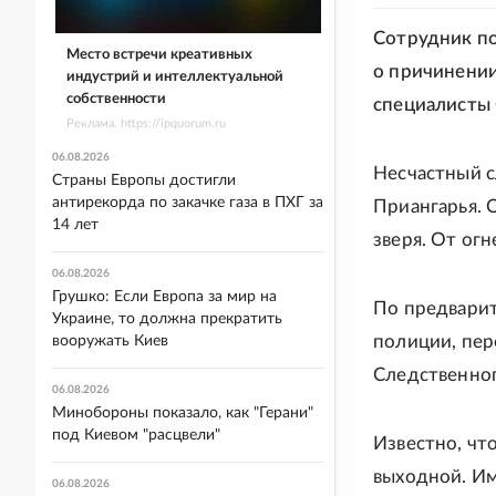
Сотрудник по
Место встречи креативных
о причинении
индустрий и интеллектуальной
собственности
специалисты 
Реклама. https://ipquorum.ru
06.08.2026
Несчастный с
Страны Европы достигли
антирекорда по закачке газа в ПХГ за
Приангарья. 
14 лет
зверя. От ог
06.08.2026
Грушко: Если Европа за мир на
По предварит
Украине, то должна прекратить
полиции, пе
вооружать Киев
Следственног
06.08.2026
Минобороны показало, как "Герани"
под Киевом "расцвели"
Известно, чт
выходной. Им
06.08.2026