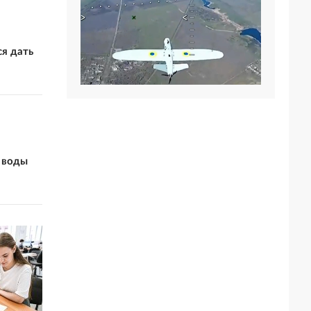
я дать
 воды