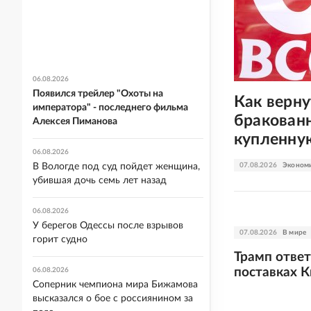
06.08.2026
Появился трейлер "Охоты на
Как верну
императора" - последнего фильма
бракованн
Алексея Пиманова
купленную
06.08.2026
07.08.2026
Эконом
В Вологде под суд пойдет женщина,
убившая дочь семь лет назад
06.08.2026
У берегов Одессы после взрывов
07.08.2026
В мире
горит судно
Трамп ответ
поставках К
06.08.2026
Соперник чемпиона мира Бижамова
высказался о бое с россиянином за