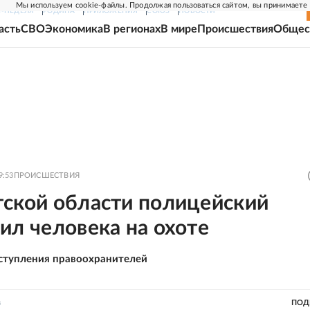
Мы используем cookie-файлы. Продолжая пользоваться сайтом, вы принимаете
Г-НЕДЕЛЯ
РОДИНА
ПРИЛОЖЕНИЯ
СОЮЗ
НОВОСТИ
асть
СВО
Экономика
В регионах
В мире
Происшествия
Общес
9:53
ПРОИСШЕСТВИЯ
тской области полицейский
ил человека на охоте
ступления правоохранителей
в
ПОД