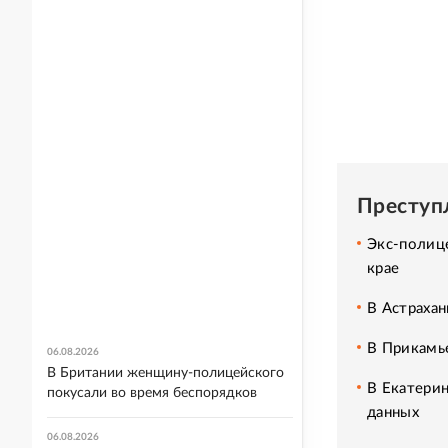
Преступ
Экс-полиц
крае
В Астрахан
В Прикамь
06.08.2026
В Британии женщину-полицейского
В Екатери
покусали во время беспорядков
данных
06.08.2026