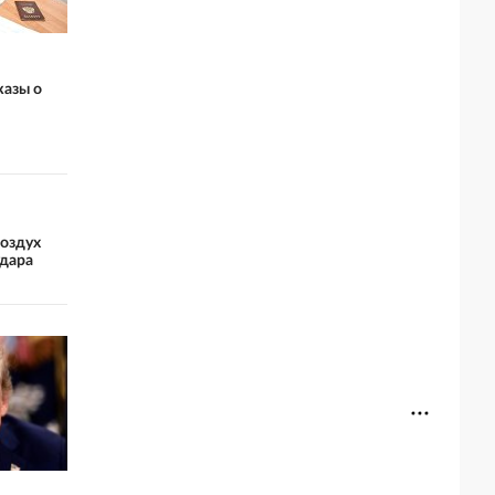
казы о
воздух
удара