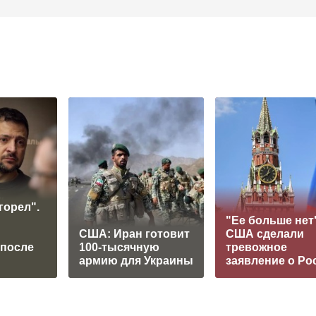
горел".
"Ее больше нет"
США: Иран готовит
США сделали
 после
100-тысячную
тревожное
армию для Украины
заявление о Ро