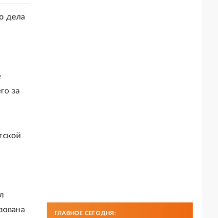
о дела
е
го за
тской
л
зована
ГЛАВНОЕ СЕГОДНЯ: