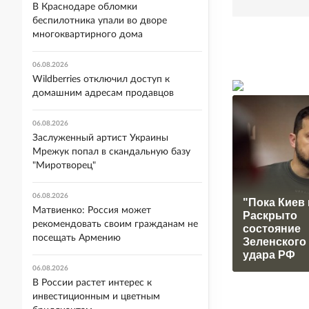
В Краснодаре обломки
беспилотника упали во дворе
многоквартирного дома
06.08.2026
Wildberries отключил доступ к
домашним адресам продавцов
06.08.2026
Заслуженный артист Украины
Мрежук попал в скандальную базу
"Миротворец"
06.08.2026
"Пока Киев 
Матвиенко: Россия может
Раскрыто
рекомендовать своим гражданам не
состояние
посещать Армению
Зеленского
удара РФ
06.08.2026
В России растет интерес к
инвестиционным и цветным