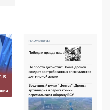
РЕКОМЕНДУЕМ
Победа и правда наша!
Не просто джойстик: Война дронов
«Это конец всего»:
создает востребованных специалистов
. В
Захарова
Маск сделал
для мирной жизни
прокомментировал
неожиданное
а фестиваль в
заявление о
Воздушный кулак "Центра": Дроны,
ссии
Юрмале
завершении СВО
артиллерия и перехватчики
перемалывают оборону ВСУ