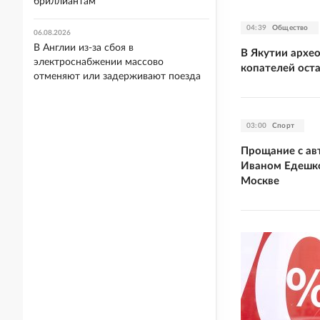
бриллиантам
04:39
Общество
06.08.2026
В Англии из-за сбоя в
В Якутии архе
электроснабжении массово
копателей ост
отменяют или задерживают поезда
03:00
Спорт
Прощание с ав
Иваном Едешко
Москве