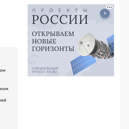
ком
аном
лей