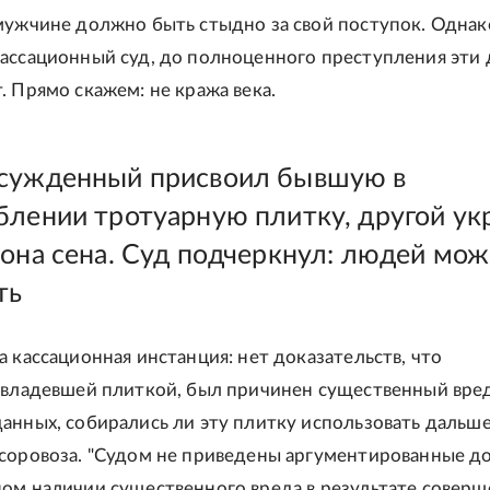
мужчине должно быть стыдно за свой поступок. Однако
ассационный суд, до полноценного преступления эти 
. Прямо скажем: не кража века.
сужденный присвоил бывшую в
блении тротуарную плитку, другой ук
лона сена. Суд подчеркнул: людей мо
ть
а кассационная инстанция: нет доказательств, что
 владевшей плиткой, был причинен существенный вред
анных, собирались ли эту плитку использовать дальш
соровоза. "Судом не приведены аргументированные д
ом наличии существенного вреда в результате совер