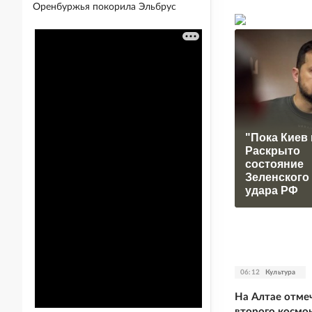
Оренбуржья покорила Эльбрус
"Пока Киев 
Раскрыто
состояние
Зеленского
удара РФ
06:12
Культура
На Алтае отме
второго космо