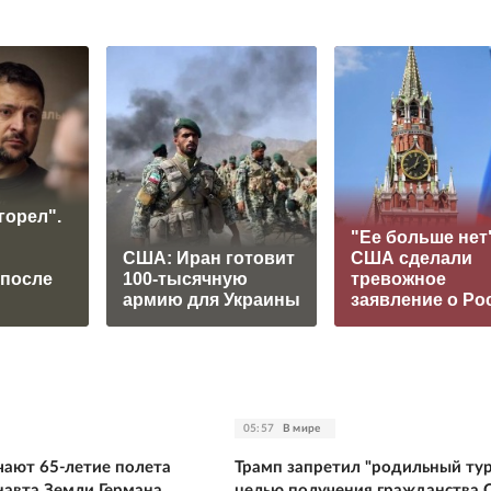
горел".
"Ее больше нет"
США: Иран готовит
США сделали
 после
100-тысячную
тревожное
армию для Украины
заявление о Ро
05:57
В мире
чают 65-летие полета
Трамп запретил "родильный тур
навта Земли Германа
целью получения гражданства