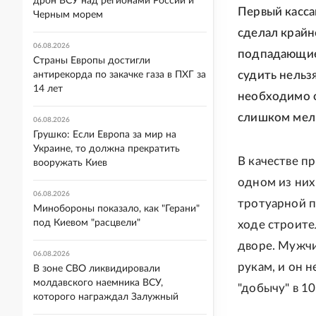
дрон ВСУ над регионами России и
Первый касса
Черным морем
сделал крайн
06.08.2026
подпадающие
Страны Европы достигли
судить нельз
антирекорда по закачке газа в ПХГ за
14 лет
необходимо о
слишком мелк
06.08.2026
Грушко: Если Европа за мир на
Украине, то должна прекратить
В качестве п
вооружать Киев
одном из них
06.08.2026
тротуарной п
Минобороны показало, как "Герани"
под Киевом "расцвели"
ходе строите
дворе. Мужчи
06.08.2026
рукам, и он 
В зоне СВО ликвидировали
молдавского наемника ВСУ,
"добычу" в 10
которого награждал Залужный