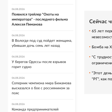
06.08.2026
Появился трейлер "Охоты на
императора" - последнего фильма
Сейчас 
Алексея Пиманова
65 лет пер
06.08.2026
невесомос
В Вологде под суд пойдет женщина,
убившая дочь семь лет назад
Бомба на 
"С труднос
06.08.2026
У берегов Одессы после взрывов
ограничени
горит судно
"Этот день
06.08.2026
"РГ", как 
Соперник чемпиона мира Бижамова
высказался о бое с россиянином за
пояс
06.08.2026
Команда предпринимателей