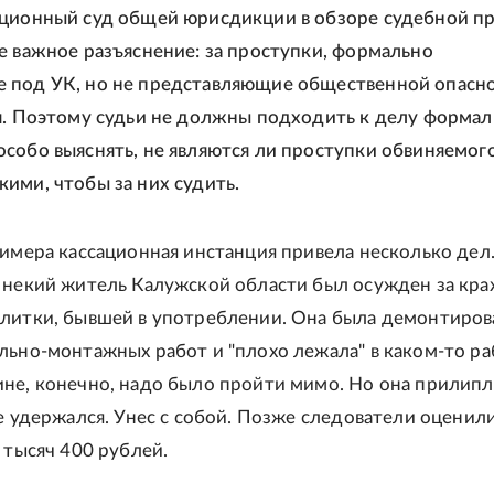
ционный суд общей юрисдикции в обзоре судебной п
е важное разъяснение: за проступки, формально
 под УК, но не представляющие общественной опасно
я. Поэтому судьи не должны подходить к делу формал
собо выяснять, не являются ли проступки обвиняемог
ими, чтобы за них судить.
римера кассационная инстанция привела несколько дел.
 некий житель Калужской области был осужден за кра
литки, бывшей в употреблении. Она была демонтиров
льно-монтажных работ и "плохо лежала" в каком-то р
не, конечно, надо было пройти мимо. Но она прилипла
не удержался. Унес с собой. Позже следователи оценили
 тысяч 400 рублей.