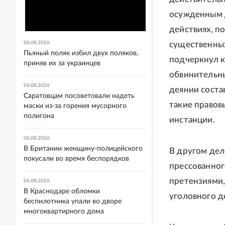
осужденным д
действиях, п
06.08.2026
существенных
Пьяный поляк избил двух поляков,
подчеркнул к
приняв их за украинцев
обвинительны
06.08.2026
деянии соста
Саратовцам посоветовали надеть
такие право
маски из-за горения мусорного
полигона
инстанции.
06.08.2026
В Британии женщину-полицейского
В другом дел
покусали во время беспорядков
прессованног
претензиями,
06.08.2026
В Краснодаре обломки
уголовного д
беспилотника упали во дворе
многоквартирного дома