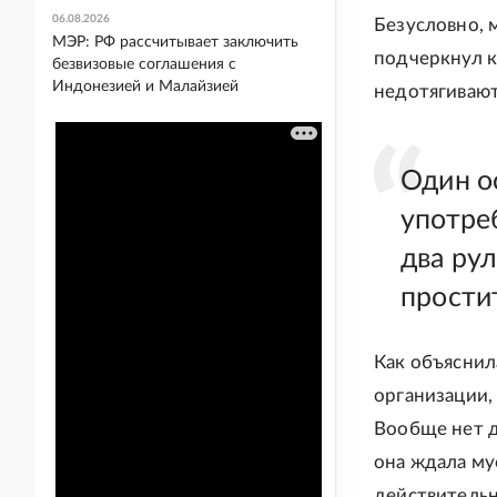
06.08.2026
Безусловно, 
МЭР: РФ рассчитывает заключить
подчеркнул к
безвизовые соглашения с
Индонезией и Малайзией
недотягивают
Один о
употре
два ру
прости
Как объяснил
организации,
Вообще нет д
она ждала му
действительн