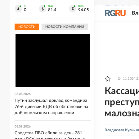
СВЕЖИЙ НОМЕР
Р
0
0.47
0.86
0
81.4
94.05
Вл
НОВОСТИ
НОВОСТИ КОМПАНИЙ
24.11.2024 2
Кассаци
06.08.2026
преступ
Путин заслушал доклад командира
76-й дивизии ВДВ об обстановке на
малозн
добропольском направлении
06.08.2026
Владислав Кулико
Средства ПВО сбили за день 281