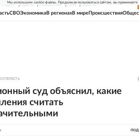
Мы используем cookie-файлы. Продолжая пользоваться сайтом, вы принимаете
Г-НЕДЕЛЯ
РОДИНА
ПРИЛОЖЕНИЯ
СОЮЗ
НОВОСТИ
асть
СВО
Экономика
В регионах
В мире
Происшествия
Общес
2:07
ВЛАСТЬ
онный суд объяснил, какие
ления считать
ачительными
в
ПОД