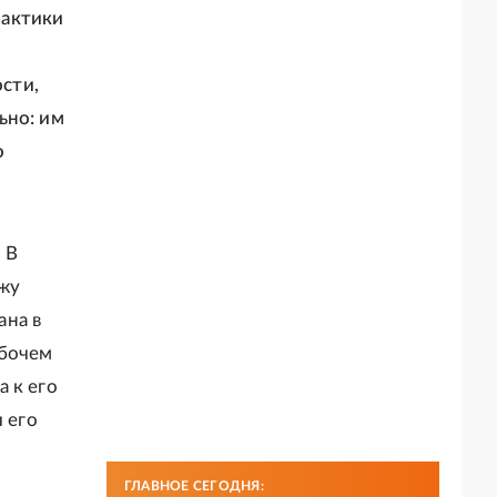
рактики
сти,
ьно: им
о
 В
жу
ана в
абочем
 к его
 его
ГЛАВНОЕ СЕГОДНЯ: