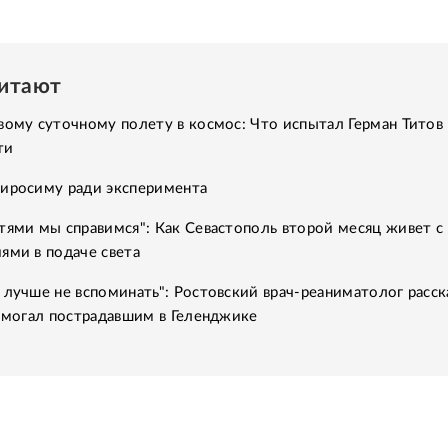
читают
вому суточному полету в космос: Что испытал Герман Титов 
ти
Хиросиму ради эксперимента
тями мы справимся": Как Севастополь второй месяц живет с
ями в подаче света
 лучше не вспоминать": Ростовский врач-реаниматолог расск
помогал пострадавшим в Геленджике