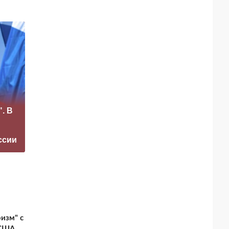
«Это конец всего»:
. В
Захарова
Маск сделал
прокомментировал
неожиданное
а фестиваль в
заявление о
ссии
Юрмале
завершении СВО
изм" с
 США