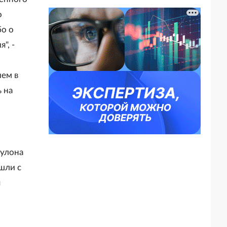
о
бо о
", -
а
ием в
 на
рулона
шли с
я