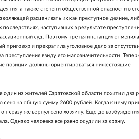
еяния, а также степени общественной опасности в ег
озволяющей расценивать их как преступное деяние, ли
 последствиях, наступивших в результате преступления
ассационный суд. Поэтому третья инстанция отменил
й приговор и прекратила уголовное дело за отсутств
ва преступления ввиду его малозначительности. Теперь
вые позиции должны ориентироваться нижестоящие
е один из жителей Саратовской области похитил два 
о сена на общую сумму 2600 рублей. Когда к нему при
 он сразу же вернул сено хозяину. Еще до возбуждени
ела. Однако человека все равно осудили за кражу.