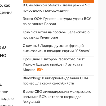
, как
В Смоленской области ввели режим ЧС
природного происхождения
деяния
Генсек ООН Гутерриш осудил удары ВСУ
по регионам России
Трамп ответил на просьбы Зеленского о
поставках Киеву ракет
рал
С кем вы? Лидеры думских фракций
высказались о позиции партии "Яблоко"
жно
Прощание с автором "золотого паса"
Иваном Едешко пройдет 7 августа в
Москве
Фото
Bloomberg: В киберкомандовании США
произошла серия самоубийств
.
е или
В зоне СВО ликвидировали молдавского
наемника ВСУ, которого награждал
оводы о
Залужный
шенного