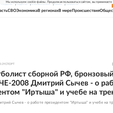
Мы используем cookie-файлы. Продолжая пользоваться сайтом, вы принимаете
Г-НЕДЕЛЯ
РОДИНА
ПРИЛОЖЕНИЯ
СОЮЗ
НОВОСТИ
асть
СВО
Экономика
В регионах
В мире
Происшествия
Общес
3:29
СПОРТ
тболист сборной РФ, бронзовы
ЧЕ-2008 Дмитрий Сычев - о ра
ентом "Иртыша" и учебе на тре
трий Сычев - о работе президентом "Иртыша" и учебе на т