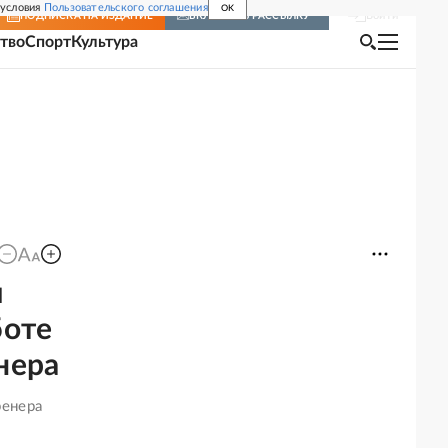
 условия
Пользовательского соглашения
OK
Войти
ПОДПИСКА
НА ИЗДАНИЕ
ВКЛЮЧИТЬ РАССЫЛКУ
тво
Спорт
Культура
й
боте
нера
ренера