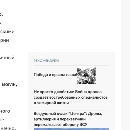
р,
у
ескими
ерии
личный
РЕКОМЕНДУЕМ
Победа и правда наша!
 могли,
Не просто джойстик: Война дронов
создает востребованных специалистов
для мирной жизни
много
Воздушный кулак "Центра": Дроны,
ше
артиллерия и перехватчики
перемалывают оборону ВСУ
онечно,