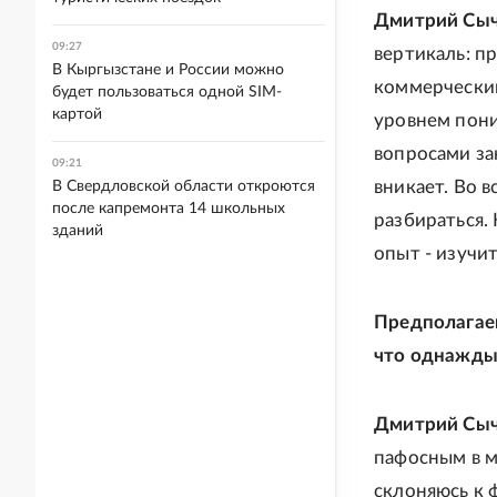
Дмитрий Сыч
09:27
вертикаль: п
В Кыргызстане и России можно
коммерчески
будет пользоваться одной SIM-
картой
уровнем пони
вопросами за
09:21
вникает. Во в
В Свердловской области откроются
после капремонта 14 школьных
разбираться.
зданий
опыт - изучит
Предполагаем
что однажды 
Дмитрий Сыч
пафосным в м
склоняюсь к 