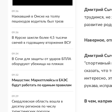
Дмитрий Сыч
09:36
Наехавший в Омске на толпу
трудимся, не
пешеходов водитель был трезв
развитие род
09:36
В Курске зажгли более 4,5 тысячи
Наверное, от
свечей в годовщину вторжения ВСУ
09:34
Дмитрий Сыч
В Сочи для защиты от ударов БПЛА
"спортивный
оборудуют убежища на пляжах
сказать, что 
09:32
интересно, эт
Мишустин: Маркетплейсы в ЕАЭС
будут работать по единым правилам
рукава, испра
09:29
В чем, напри
Свердловская область вошла в
десятку регионов по числу
туристических поездок