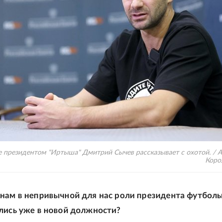
е президентом "Иртыша" Дмитрий Сычев рассказывает с охотой. / 
Коро
нам в непривычной для нас роли президента футболь
лись уже в новой должности?