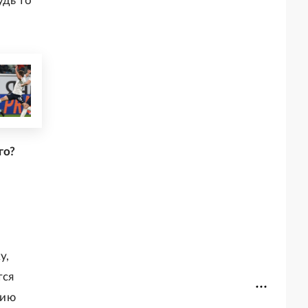
удь то
го?
у,
тся
фию