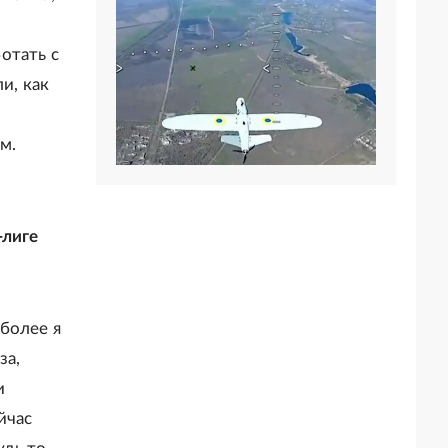
отать с
и, как
м.
-лиге
более я
за,
и
йчас