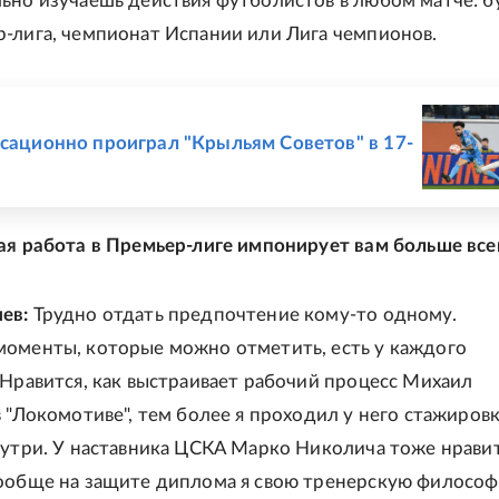
ьно изучаешь действия футболистов в любом матче: б
-лига, чемпионат Испании или Лига чемпионов.
Е
нсационно проиграл "Крыльям Советов" в 17-
Л
ая работа в Премьер-лиге импонирует вам больше все
ев:
Трудно отдать предпочтение кому-то одному.
оменты, которые можно отметить, есть у каждого
 Нравится, как выстраивает рабочий процесс Михаил
в "Локомотиве", тем более я проходил у него стажировк
нутри. У наставника ЦСКА Марко Николича тоже нрави
ообще на защите диплома я свою тренерскую филосо