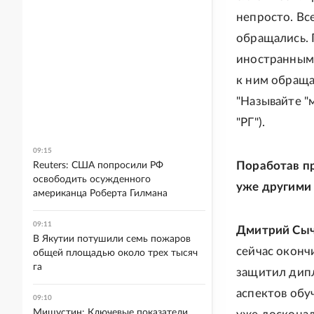
непросто. Вс
обращались. 
иностранными
к ним обраща
"Называйте "м
"РГ").
09:15
Поработав пр
Reuters: США попросили РФ
освободить осужденного
уже другими 
американца Роберта Гилмана
09:11
Дмитрий Сыч
В Якутии потушили семь пожаров
сейчас оконч
общей площадью около трех тысяч
га
защитил дипл
аспектов обу
09:10
Мишустин: Ключевые показатели