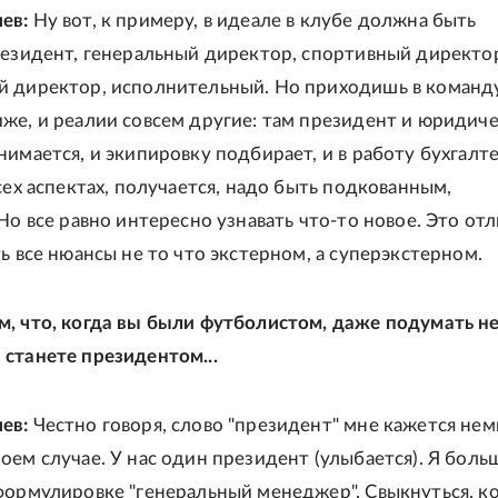
ев:
Ну вот, к примеру, в идеале в клубе должна быть
резидент, генеральный директор, спортивный директо
й директор, исполнительный. Но приходишь в команд
же, и реалии совсем другие: там президент и юридич
нимается, и экипировку подбирает, и в работу бухгалт
сех аспектах, получается, надо быть подкованным,
 Но все равно интересно узнавать что-то новое. Это от
ь все нюансы не то что экстерном, а суперэкстерном.
, что, когда вы были футболистом, даже подумать не
станете президентом...
ев:
Честно говоря, слово "президент" мне кажется не
оем случае. У нас один президент (улыбается). Я боль
формулировке "генеральный менеджер". Свыкнуться, к