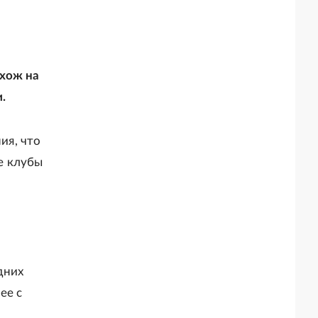
охож на
.
ия, что
ие клубы
дних
ее с