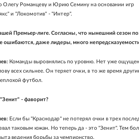
о Олегу Романцеву и Юрию Семину на основании игр
Аякс" и "Локомотив" - "Интер".
ашей Премьер-лиге. Согласны, что нынешний сезон п
е ошибаются, даже лидеры, много непредсказуемости
ев:
Команды выровнялись по уровню. Нет уже ощущен
лову всех сильнее. Он теряет очки, в то же время друг
еплохой футбол.
 "Зенит" - фаворит?
ев:
Если бы "Краснодар" не потерял очки в трех после
азвал таковым южан. Но теперь да - это "Зенит". Тем бол
пыта ведения борьбы за чемпионство.