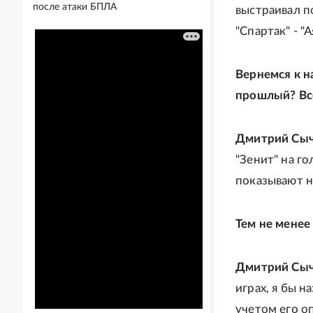
после атаки БПЛА
выстраивал п
"Спартак" - "
Вернемся к н
прошлый? Вс
Дмитрий Сыч
"Зенит" на го
показывают н
Тем не менее
Дмитрий Сыч
играх, я бы н
учетом его о