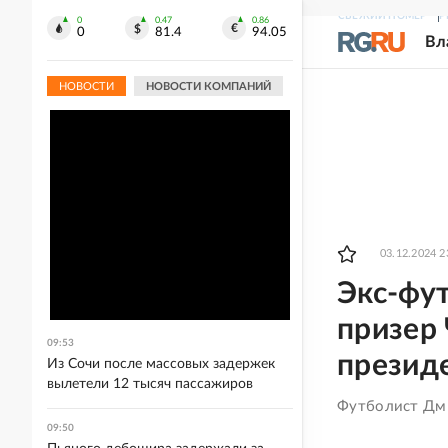
СВЕЖИЙ НОМЕР
Р
0
0.47
0.86
0
81.4
94.05
Вл
НОВОСТИ
НОВОСТИ КОМПАНИЙ
03.12.2024 2
Экс-фу
призер 
09:53
презид
Из Сочи после массовых задержек
вылетели 12 тысяч пассажиров
Футболист Дми
09:50