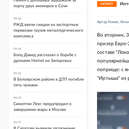
Пьяного дебошира задержали за
Инт
СЮЖЕТ
порчу двух иномарок в Сочи
09:50
Артур Нанян
,
Илья
РЖД ввели скидки на экспортные
перевозки грузов металлургического
Во вторник, 
комплекса
призер Евро-
09:44
составе "Лок
Боец Давид рассказал о борьбе с
популярнейши
дронами Hornet на Запорожье
поприще: с я
09:43
"Иртыша" из 
В Белоярском районе в ДТП погибли
пять человек
09:39
Синоптик Леус предупредил о
завершении жары в Москве
09:37
В Саратове выявили загрязнение