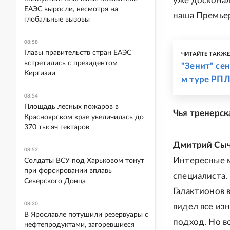
уже досконал
ЕАЭС выросли, несмотря на
наша Премьер
глобальные вызовы
08:58
Главы правительств стран ЕАЭС
ЧИТАЙТЕ ТАКЖ
встретились с президентом
"Зенит" се
Киргизии
м туре РП
08:54
Площадь лесных пожаров в
Чья тренерск
Красноярском крае увеличилась до
370 тысяч гектаров
Дмитрий Сыч
08:52
Интересные м
Солдаты ВСУ под Харьковом тонут
при форсировании вплавь
специалиста.
Северского Донца
Галактионов 
08:30
видел все из
В Ярославле потушили резервуары с
подход. Но в
нефтепродуктами, загоревшиеся