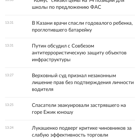
"Комус" снизил цены на 94 позиции для
школы по предложению ФАС
В Казани врачи спасли годовалого ребенка,
13:31
проглотившего батарейку
Путин обсудил с Совбезом
13:31
антитеррористическую защиту объектов
инфраструктуры
Верховный суд признал незаконным
13:27
лишение прав без подтверждения личности
водителя
Спасатели эвакуировали застрявшего на
13:25
горе Ежик юношу
Лукашенко подверг критике чиновников за
13:24
слабую эффективность торговли