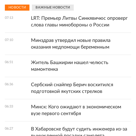
НОВОСТИ
ВАЖНЫЕ НОВОСТИ
LRT: Премьер Литвы Синкявичюс опроверг
07:13
слова главы минобороны о России
Минздрав утвердил новые правила
07:10
оказания медпомощи беременным
Житель Башкирии нашел челюсть
06:51
мамонтенка
Сербский снайпер Берич восхитился
06:36
подготовкой якутских стрелков
Минск: Кого ожидают в экономическом
06:33
вузе первого сентября
В Хабаровске будут судить инженера из-за
06:27
вынужденной посадки самолета