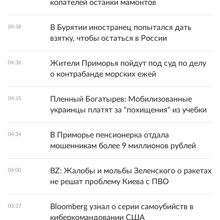
копателей останки мамонтов
В Бурятии иностранец попытался дать
04:38
взятку, чтобы остаться в России
Жители Приморья пойдут под суд по делу
04:36
о контрабанде морских ежей
Пленный Богатырев: Мобилизованные
04:35
украинцы платят за "похищения" из учебки
В Приморье пенсионерка отдала
04:34
мошенникам более 9 миллионов рублей
BZ: Жалобы и мольбы Зеленского о ракетах
04:00
не решат проблему Киева с ПВО
Bloomberg узнал о серии самоубийств в
03:37
киберкомандовании США