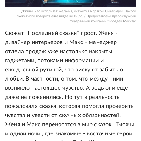
Джинн, что исполняет желания, окажется моряком Синдбадом. Такого
сюжетного поворота еще нигде не было. / Предоставлено пресс-службой
театральной компании "Бродвей Москва"
Сюжет "Последней сказки" прост. Женя -
дизайнер интерьеров и Макс - менеджер
отдела продаж уже настолько накрыты
гаджетами, потоками информации и
ежедневной рутиной, что рискуют забыть о
любви. В частности, о том, что между ними
возникло настоящее чувство. А ведь они еще
даже не поженились. Но тут в реальность
пожаловала сказка, которая помогла проверить
чувства и увести от скучных обязанностей.
Женя и Макс переносятся в мир сказок "Тысячи
и одной ночи", где знакомые - восточные герои,