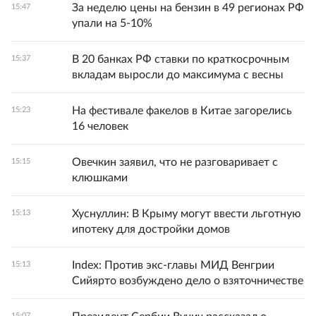
За неделю цены на бензин в 49 регионах РФ
15:47
упали на 5-10%
В 20 банках РФ ставки по краткосрочным
15:37
вкладам выросли до максимума с весны
На фестивале факелов в Китае загорелись
15:23
16 человек
Овечкин заявил, что не разговаривает с
15:15
клюшками
Хуснуллин: В Крыму могут ввести льготную
15:13
ипотеку для достройки домов
Index: Против экс-главы МИД Венгрии
15:13
Сийярто возбуждено дело о взяточничестве
15:07