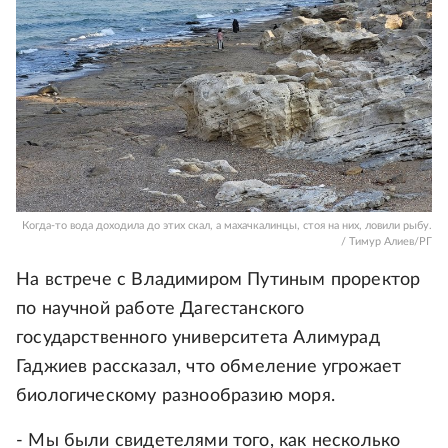
Когда-то вода доходила до этих скал, а махачкалинцы, стоя на них, ловили рыбу.
/ Тимур Алиев/РГ
На встрече с Владимиром Путиным проректор
по научной работе Дагестанского
государственного университета Алимурад
Гаджиев рассказал, что обмеление угрожает
биологическому разнообразию моря.
- Мы были свидетелями того, как несколько