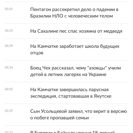
Пентагон рассекретил дело о падении в
05:01
Бразилии НЛО с человеческим телом
На Сахалине пес спас хозяина от медведя
04:55
На Камчатке заработает школа будущих
04:39
отцов
Боец Чех рассказал, чему "азовцы" учили
04:24
детей в летних лагерях на Украине
На Камчатке завершилась парусная
04:05
экспедиция, стартовавшая в Якутске
Сын Усольцевой заявил, что верит в версию
03:39
о побеге пропавшей семьи
03:27