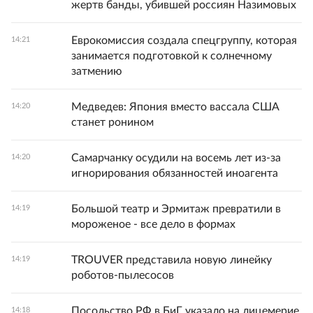
жертв банды, убившей россиян Назимовых
Еврокомиссия создала спецгруппу, которая
14:21
занимается подготовкой к солнечному
затмению
Медведев: Япония вместо вассала США
14:20
станет ронином
Самарчанку осудили на восемь лет из-за
14:20
игнорирования обязанностей иноагента
Большой театр и Эрмитаж превратили в
14:19
мороженое - все дело в формах
TROUVER представила новую линейку
14:19
роботов-пылесосов
Посольство РФ в БиГ указало на лицемерие
14:18