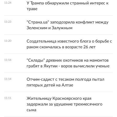
У Трампа обнаружили странный интерес к
11:24
траве
"Страна.ua" заподозрила конфликт между
11:23
Зеленским и Залужным
Создательница известного блога о борьбе с
11:20
раком скончалась в возрасте 26 лет
"Склады" древних охотников на мамонтов
11:16
грабят в Якутии - воров вычислили ученые
Отчим-садист с тесаком полгода пытал
11:14
пятерых детей на Алтае
Жительницу Красноярского края
11:11
задержали за удушение трехмесячного
сына