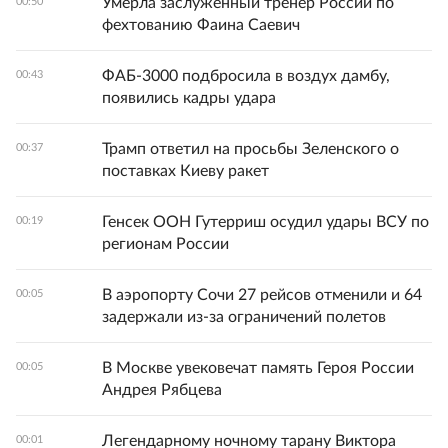
Умерла заслуженный тренер России по
00:50
фехтованию Фаина Саевич
ФАБ-3000 подбросила в воздух дамбу,
00:43
появились кадры удара
Трамп ответил на просьбы Зеленского о
00:37
поставках Киеву ракет
Генсек ООН Гутерриш осудил удары ВСУ по
00:19
регионам России
В аэропорту Сочи 27 рейсов отменили и 64
00:05
задержали из-за ограничений полетов
В Москве увековечат память Героя России
00:05
Андрея Рябцева
Легендарному ночному тарану Виктора
00:01