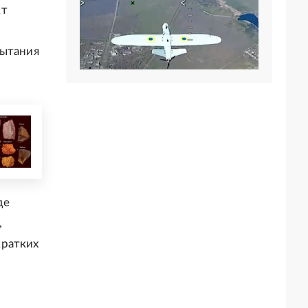
кт
пытания
де
,
кратких