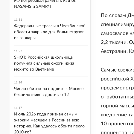
РФ потребовал ракеты к Patriot,
NASAMS и SAMP/T
По словам Дм
11:31
специализиру
Федеральные трассы в Челябинской
области закрыли для большегрузов
самосвалов н
из-за жары
2,2 тысячи. О
Австралии, К
11:27
SHOT: Российская школьница
получила сильные ожоги из-за
мохито во Вьетнаме
Самые свежие
российской Х
11:24
продемонстри
Число сбитых на подлете к Москве
беспилотников достигло 12
отработанных
горной массы
11:17
Июль 2026 года признан самым
внедрение та
жарким месяцем в России за всю
10 процентов
историю. Как удалось обойти пекло
2010-го?
процентов, с