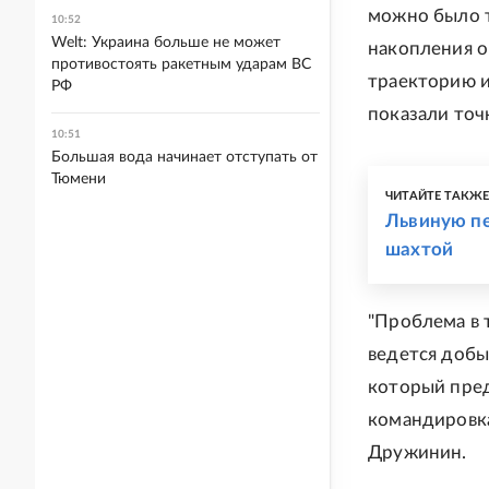
можно было т
10:52
Welt: Украина больше не может
накопления о
противостоять ракетным ударам ВС
траекторию и
РФ
показали точ
10:51
Большая вода начинает отступать от
Тюмени
ЧИТАЙТЕ ТАКЖ
Львиную пе
шахтой
"Проблема в т
ведется добы
который пред
командировка
Дружинин.