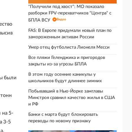
"Получили под хвост": МО показало
разборки FPV-перехватчиков "Центра" с
Видео
БПЛА ВСУ
ество
FAS: В Европе придумали новый план по
высив
замороженным активам России
Умер отец футболиста Лионеля Месси
Все пляжи Геленджика и пригородов
закрыты из-за угрозы БПЛА
В этом году осенние каникулы у
ны были
школьников будут длиннее зимних
Побывавший в Нью-Йорке замглавы
 тонн
Минстроя сравнил качество жилья в США
,
и РФ
 на 5-
Банки с марта будут блокировать
переводы по новому признаку
а 3-5
а,