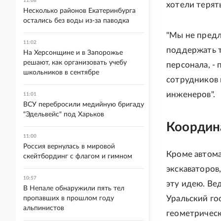
11:08
хотели терят
Несколько районов Екатеринбурга
остались без воды из-за паводка
"Мы не предл
11:02
поддержать т
На Херсонщине и в Запорожье
решают, как организовать учебу
персонала, -
школьников в сентябре
сотрудников 
инженеров".
11:01
ВСУ перебросили медийную бригаду
"Эдельвейс" под Харьков
Координ
11:00
Россия вернулась в мировой
Кроме автома
скейтбординг с флагом и гимном
экскаваторов
10:57
эту идею. Ве
В Непале обнаружили пять тел
Уральский го
пропавших в прошлом году
альпинистов
геометрическ