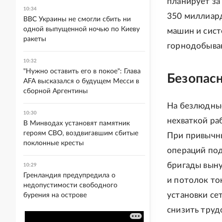
планирует за
10:34
350 миллиард
ВВС Украины не смогли сбить ни
одной выпущенной ночью по Киеву
машин и сист
ракеты
горнодобыва
10:32
"Нужно оставить его в покое": Глава
Безопас
AFA высказался о будущем Месси в
сборной Аргентины
На безлюдные
10:30
нехваткой ра
В Минводах установят памятник
героям СВО, воздвигавшим сбитые
При привычн
поклонные кресты
операций под
бригады выну
10:29
Гренландия предупредила о
и потолок то
недопустимости свободного
установки се
бурения на острове
снизить труд