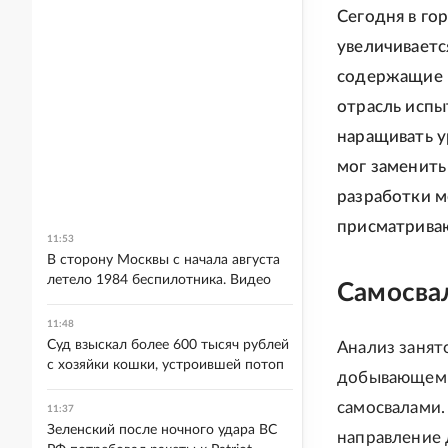
Сегодня в го
увеличиваетс
содержащие м
отрасль испы
наращивать у
мог заменить
разработки м
присматрива
11:53
В сторону Москвы с начала августа
летело 1984 беспилотника. Видео
Самосвал
11:48
Суд взыскал более 600 тысяч рублей
Анализ занят
с хозяйки кошки, устроившей потоп
добывающем 
самосвалами.
11:37
Зеленский после ночного удара ВС
направление 