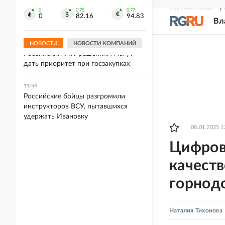
Мирошник назвал историю про
СВЕЖИЙ НОМЕР
Р
"похищенных детей" очередным
0
0.75
0.77
0
82.16
94.83
Вл
бредом
НОВОСТИ
НОВОСТИ КОМПАНИЙ
12:00
Российским ИИ-решениям могут
дать приоритет при госзакупках
11:54
Российские бойцы разгромили
инструкторов ВСУ, пытавшихся
удержать Ивановку
08.01.2025 1
Цифров
качеств
горнод
Наталия Тихонова