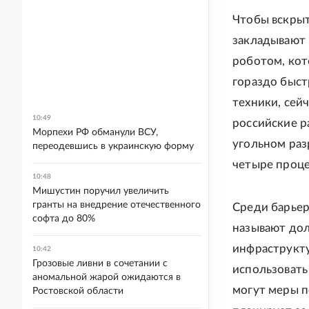
Чтобы вскрыт
закладывают 
роботом, кот
гораздо быст
техники, сей
10:49
российские р
Морпехи РФ обманули ВСУ,
угольном раз
переодевшись в украинскую форму
четыре проце
10:48
Мишустин поручил увеличить
гранты на внедрение отечественного
Среди барьер
софта до 80%
называют дол
инфраструкту
10:42
Грозовые ливни в сочетании с
использовать
аномальной жарой ожидаются в
могут меры п
Ростовской области