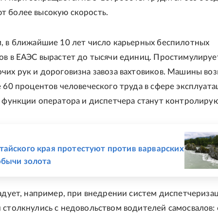
т более высокую скорость.
, в ближайшие 10 лет число карьерных беспилотных
ов в ЕАЭС вырастет до тысячи единиц. Простимулируе
чих рук и дороговизна завоза вахтовиков. Машины воз
е 60 процентов человеческого труда в сфере эксплуата
а функции оператора и диспетчера станут контролир
Е
айского края протестуют против варварских
обычи золота
радует, например, при внедрении систем диспетчериза
 столкнулись с недовольством водителей самосвалов: 