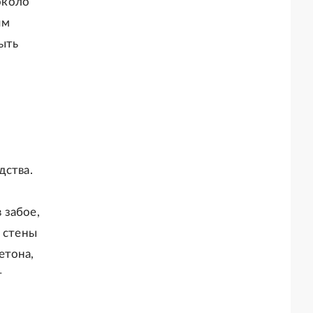
около
ям
быть
дства.
 забое,
ь стены
етона,
т