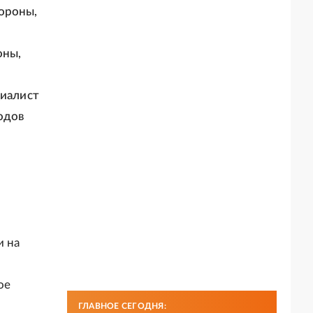
ороны,
оны,
о
циалист
одов
и на
ое
ГЛАВНОЕ СЕГОДНЯ: