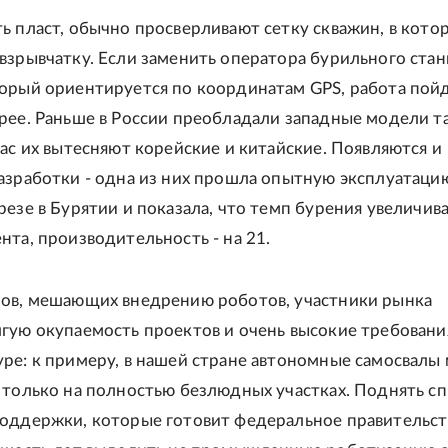
ь пласт, обычно просверливают сетку скважин, в кото
взрывчатку. Если заменить оператора бурильного стан
орый ориентируется по координатам GPS, работа пой
рее. Раньше в России преобладали западные модели т
час их вытесняют корейские и китайские. Появляются и
азработки - одна из них прошла опытную эксплуатаци
резе в Бурятии и показала, что темп бурения увеличива
нта, производительность - на 21.
ов, мешающих внедрению роботов, участники рынка
гую окупаемость проектов и очень высокие требовани
ре: к примеру, в нашей стране автономные самосвалы
 только на полностью безлюдных участках. Поднять с
оддержки, которые готовит федеральное правительст