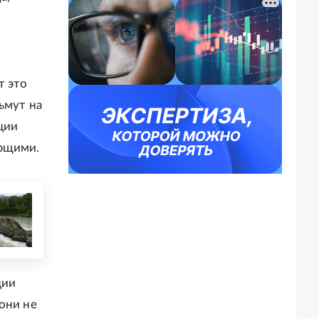
т это
ьмут на
ции
ующими.
ции
они не