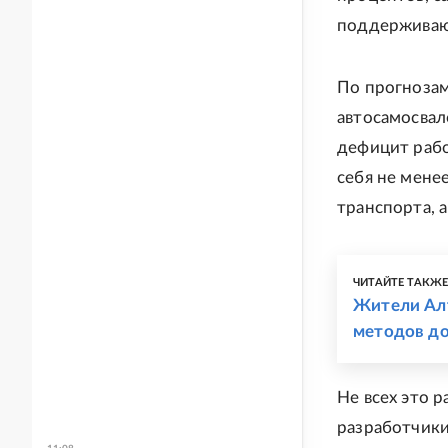
поддерживаю
По прогнозам
автосамосвал
дефицит рабо
себя не мене
транспорта, 
ЧИТАЙТЕ ТАКЖ
Жители Алт
методов д
Не всех это 
разработчики