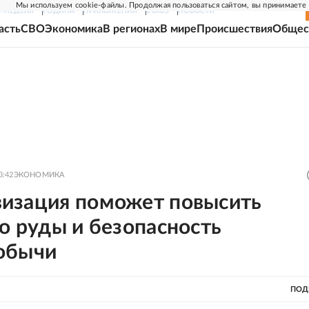
Мы используем cookie-файлы. Продолжая пользоваться сайтом, вы принимаете
Г-НЕДЕЛЯ
РОДИНА
ПРИЛОЖЕНИЯ
СОЮЗ
НОВОСТИ
асть
СВО
Экономика
В регионах
В мире
Происшествия
Общес
3:42
ЭКОНОМИКА
изация поможет повысить
о руды и безопасность
обычи
ПОД