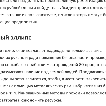
 шесть лет выделить на промышленную роботизацию 
ов рублей: деньги пойдут на субсидии производител
ем, а также их пользователям, в числе которых могут 
ющие предприятия.
ный эллипс
 технологии возлагают надежды не только в связи с
бочих рук, но и ради повышения безопасности произво
ых способах разработки месторождений 80 процентов
разумевают наличие под землей людей. Продвигаясь в
ждены останавливаться, чтобы, в частности, закрепит
ннеля с помощью металлических рам, набрызгивания б
ток и т. п. Инновационные методы проходки позволяю
озатраты и сэкономить ресурсы.