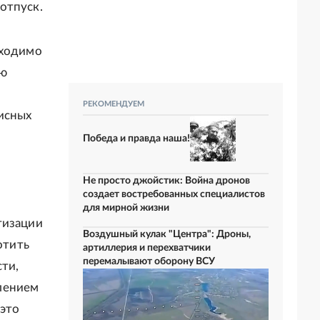
отпуск.
бходимо
ию
РЕКОМЕНДУЕМ
исных
Победа и правда наша!
Не просто джойстик: Война дронов
создает востребованных специалистов
для мирной жизни
тизации
Воздушный кулак "Центра": Дроны,
отить
артиллерия и перехватчики
перемалывают оборону ВСУ
сти,
лением
 это