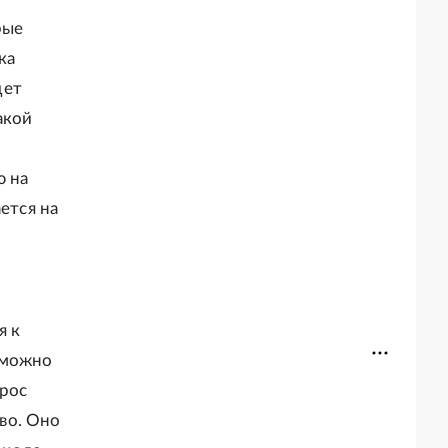
рые
ка
дет
акой
ю на
ется на
я к
 можно
прос
во. Оно