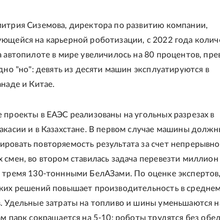
итрия Сиземова, директора по развитию компании,
ющейся на карьерной роботизации, с 2022 года колич
а автопилоте в мире увеличилось на 80 процентов, пре
дно "но": девять из десяти машин эксплуатируются в
анаде и Китае.
 проекты в ЕАЭС реализованы на угольных разрезах в
акасии и в Казахстане. В первом случае машины долж
ровать повторяемость результата за счет непрерывно
 смен, во втором ставилась задача перевезти миллион
 тремя 130-тоннными БелАЗами. По оценке экспертов
ких решений повышает производительность в среднем
. Удельные затраты на топливо и шины уменьшаются н
ам парк сокращается на 5-10: роботы трудятся без обед