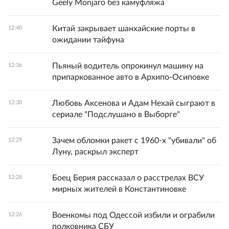
Geely Monjaro без камуфляжа
Китай закрывает шанхайские порты в
12:40
ожидании тайфуна
Пьяный водитель опрокинул машину на
12:36
припаркованное авто в Архипо-Осиповке
Любовь Аксенова и Адам Нехай сыграют в
12:30
сериале "Подслушано в Выборге"
Зачем обломки ракет с 1960-х "убивали" об
12:29
Луну, раскрыл эксперт
Боец Берия рассказал о расстрелах ВСУ
12:28
мирных жителей в Константиновке
Военкомы под Одессой избили и ограбили
12:26
полковника СБУ