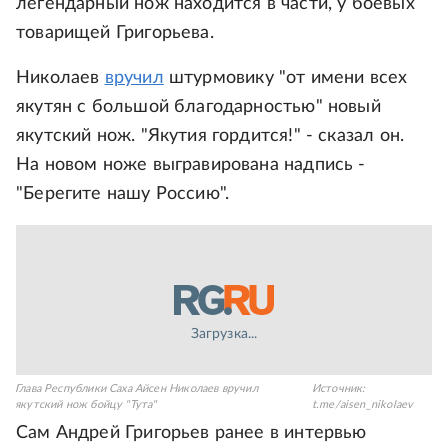
легендарный нож находится в части, у боевых
товарищей Григорьева.
Николаев
вручил
штурмовику "от имени всех
якутян с большой благодарностью" новый
якутский нож. "Якутия гордится!" - сказал он.
На новом ноже выгравирована надпись -
"Берегите нашу Россию".
Загрузка...
Глава Республики Саха Айсен Николаев вручил
Источник:
якутский нож бойцу "Тута"
t.me/aisen_nikolaev
Сам Андрей Григорьев ранее в интервью