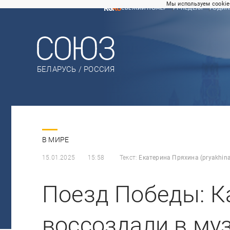
Мы используем cookie
СВЕЖИЙ НОМЕР
РГ-НЕДЕЛЯ
РОДИН
БЕЛАРУСЬ / РОССИЯ
В МИРЕ
15.01.2025
15:58
Текст:
Екатерина Пряхина (pryakhina
Поезд Победы: К
воссоздали в муз