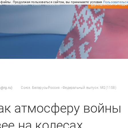
-файлы. Продолжая пользоваться сайтом, вы принимаете условия
Пользовательск
А
ПРИЛОЖЕНИЯ
СОЮЗ
НОВОСТИ
ПОДПИСКА
НА ИЗДА
@rg.ru)
Союз. Беларусь-Россия - Федеральный выпуск: №2(1158)
ак атмосферу войны
ее на колесах