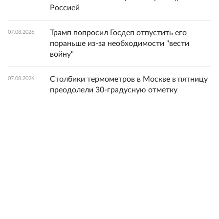
Россией
Трамп попросил Госдеп отпустить его
07.08.2026
пораньше из-за необходимости "вести
войну"
Столбики термометров в Москве в пятницу
07.08.2026
преодолели 30-градусную отметку
"УП": Военных скандального полка ВСУ
07.08.2026
"Скала" переводят в другие подразделения
Женская сборная РФ по волейболу
07.08.2026
уступила Сербии в пятисетовой борьбе
Украинский врач предупредила, что
07.08.2026
киевские больницы могут остаться без
медсестер