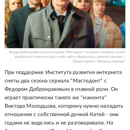
Федор Добронравов сыграл в сериале "Мастодонт" человека, которому нужно
разобраться в компьютерах, чтобы найти общий язык с дочкой и внуком. /
Предоставлено "Эволюшн пикчерз"
При поддержке Института развития интернета
сняты два сезона сериала "Мастодонт" с
Федором Добронравовым в главной роли. Он
играет практически такого же "мамонта"
Виктора Молодцова, которому нужно наладить
отношения с собственной дочкой Катей - они
годами не виделись и не разговаривали. На