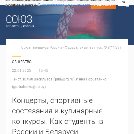
OK
принимаете условия
Пользовательского соглашения
СВЕЖИЙ НОМЕР
ПОДПИСКА
БЕЛАРУСЬ / РОССИЯ
Союз. Беларусь-Россия - Федеральный выпуск: №3(1159)
ОБЩЕСТВО
22.01.2025
15:45
Текст:
Юлия Васильева (julia@rg.ru)
,
Инна Горбатенко
(gorbatenko@sb.by)
Концерты, спортивные
состязания и кулинарные
конкурсы. Как студенты в
России и Беларуси